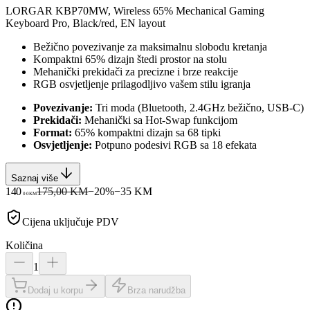
LORGAR KBP70MW, Wireless 65% Mechanical Gaming
Keyboard Pro, Black/red, EN layout
Bežično povezivanje za maksimalnu slobodu kretanja
Kompaktni 65% dizajn štedi prostor na stolu
Mehanički prekidači za precizne i brze reakcije
RGB osvjetljenje prilagodljivo vašem stilu igranja
Povezivanje:
Tri moda (Bluetooth, 2.4GHz bežično, USB-C)
Prekidači:
Mehanički sa Hot-Swap funkcijom
Format:
65% kompaktni dizajn sa 68 tipki
Osvjetljenje:
Potpuno podesivi RGB sa 18 efekata
Saznaj više
140
175,00 KM
−
20
%
−
35
KM
00
KM
Cijena uključuje PDV
Količina
1
Dodaj u korpu
Brza narudžba