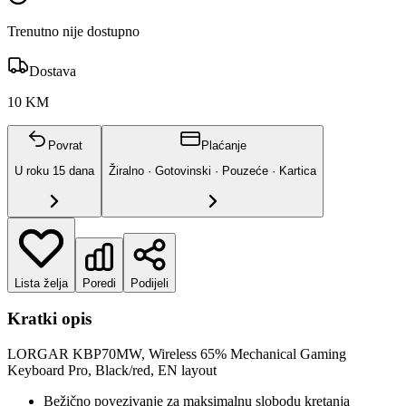
Trenutno nije dostupno
Dostava
10 KM
Povrat
Plaćanje
U roku
15
dana
Žiralno · Gotovinski · Pouzeće · Kartica
Lista želja
Poredi
Podijeli
Kratki opis
LORGAR KBP70MW, Wireless 65% Mechanical Gaming
Keyboard Pro, Black/red, EN layout
Bežično povezivanje za maksimalnu slobodu kretanja