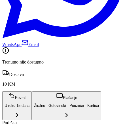
WhatsApp
Email
Trenutno nije dostupno
Dostava
10 KM
Povrat
Plaćanje
U roku
15
dana
Žiralno · Gotovinski · Pouzeće · Kartica
Podrška