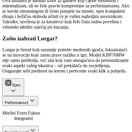
Ova tastatura je idealan izbor za gamere koji cijene mobilnost i
minimalizam, ali ne žele praviti kompromise sa performansama. Ako
se bavite streamingom ili često putujete na turnire, njen kompaktni
dizajn i bežična sloboda učinit će je vašim najboljim saveznikom.
Također, savršena je za kreativce koji žele čistu radnu površinu i
vrhunski taktilni osjećaj pri kucanju.
Zašto izabrati Lorgar?
Lorgar je brend koji razumije potrebe modernih igrača, fokusirajući
se na inovacije koje zaista prave razliku u igri. Model KBP70MW
nije samo periferija, već alat koji vam omogućava da personalizujete
svaki aspekt vašeg iskustva – od prekidača do osvjetljenja.
Osigurajte sebi prednost na terenu i pretvorite svaki klik u pobjedu.
Spec.
Performanse
1
Mrežni Form Faktor
Integrated