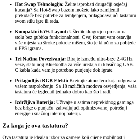
Hot-Swap Tehnologija:
Želite isprobati drugačiji osjećaj
kucanja? Sa Hot-Swap bazom možete lako zamijeniti
prekidače bez potrebe za lemljenjem, prilagođavajući tastaturu
svom stilu igre ili rada.
Kompaktni 65% Layout:
Uštedite dragocjen prostor na
stolu bez gubitka funkcionalnosti. Ovaj format vam ostavlja
više mjesta za široke pokrete mišem, što je ključno za pobjede
u FPS igrama.
Tri Načina Povezivanja:
Birajte između ultra-brze 2.4GHz
veze, stabilnog Bluetootha za više uređaja ili klasičnog USB-
C kabla kada vam je potrebno punjenje dok igrate.
Prilagodljivi RGB Efekti:
Kreirajte atmosferu koja odgovara
vašem raspoloženju. Sa 18 različitih modova osvjetljenja, vaša
tastatura će izgledati jednako dobro kao što i radi.
Izdržljiva Baterija:
Uživajte u satima neprekidnog gaminga
bez brige o punjaču, zahvaljujući optimizovanoj potrošnji
energije i snažnoj internoj bateriji.
Za koga je ova tastatura?
Ova tastatura je idealan izbor za gamere koji cijene mobilnost i