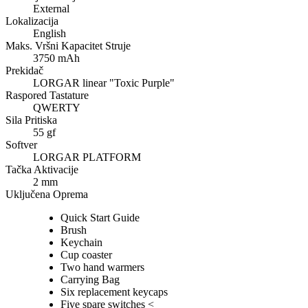
External
Lokalizacija
English
Maks. Vršni Kapacitet Struje
3750 mAh
Prekidač
LORGAR linear "Toxic Purple"
Raspored Tastature
QWERTY
Sila Pritiska
55 gf
Softver
LORGAR PLATFORM
Tačka Aktivacije
2 mm
Uključena Oprema
Quick Start Guide
Brush
Keychain
Cup coaster
Two hand warmers
Carrying Bag
Six replacement keycaps
Five spare switches <