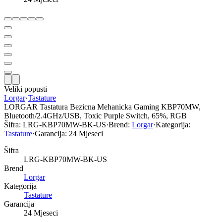
Veliki popusti
Lorgar
·
Tastature
LORGAR Tastatura Bezicna Mehanicka Gaming KBP70MW,
Bluetooth/2.4GHz/USB, Toxic Purple Switch, 65%, RGB
Šifra:
LRG-KBP70MW-BK-US
·
Brend:
Lorgar
·
Kategorija:
Tastature
·
Garancija:
24 Mjeseci
Šifra
LRG-KBP70MW-BK-US
Brend
Lorgar
Kategorija
Tastature
Garancija
24 Mjeseci