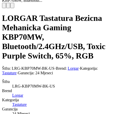
KBP70MW, Bluetooth...
LORGAR Tastatura Bezicna
Mehanicka Gaming
KBP70MW,
Bluetooth/2.4GHz/USB, Toxic
Purple Switch, 65%, RGB
Šifra:
LRG-KBP70MW-BK-US
·
Brend:
Lorgar
·
Kategorija:
Tastature
·
Garancija:
24 Mjeseci
Šifra
LRG-KBP70MW-BK-US
Brend
Lorgar
Kategorija
Tastature
Garancija
24 Mjeseci