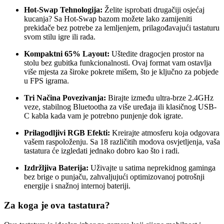
Hot-Swap Tehnologija:
Želite isprobati drugačiji osjećaj
kucanja? Sa Hot-Swap bazom možete lako zamijeniti
prekidače bez potrebe za lemljenjem, prilagođavajući tastaturu
svom stilu igre ili rada.
Kompaktni 65% Layout:
Uštedite dragocjen prostor na
stolu bez gubitka funkcionalnosti. Ovaj format vam ostavlja
više mjesta za široke pokrete mišem, što je ključno za pobjede
u FPS igrama.
Tri Načina Povezivanja:
Birajte između ultra-brze 2.4GHz
veze, stabilnog Bluetootha za više uređaja ili klasičnog USB-
C kabla kada vam je potrebno punjenje dok igrate.
Prilagodljivi RGB Efekti:
Kreirajte atmosferu koja odgovara
vašem raspoloženju. Sa 18 različitih modova osvjetljenja, vaša
tastatura će izgledati jednako dobro kao što i radi.
Izdržljiva Baterija:
Uživajte u satima neprekidnog gaminga
bez brige o punjaču, zahvaljujući optimizovanoj potrošnji
energije i snažnoj internoj bateriji.
Za koga je ova tastatura?