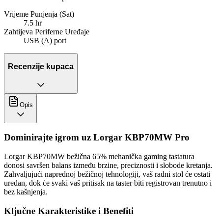
Vrijeme Punjenja (Sat)
7.5 hr
Zahtijeva Periferne Uređaje
USB (A) port
Recenzije kupaca
Opis
Dominirajte igrom uz Lorgar KBP70MW Pro
Lorgar KBP70MW bežična 65% mehanička gaming tastatura
donosi savršen balans između brzine, preciznosti i slobode kretanja.
Zahvaljujući naprednoj bežičnoj tehnologiji, vaš radni stol će ostati
uredan, dok će svaki vaš pritisak na taster biti registrovan trenutno i
bez kašnjenja.
Ključne Karakteristike i Benefiti