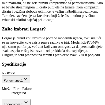
minimalizam, ali ne žele praviti kompromise sa performansama. Ako
se bavite streamingom ili često putujete na turnire, njen kompaktni
dizajn i bežična sloboda učinit će je vašim najboljim saveznikom.
Također, savršena je za kreativce koji žele čistu radnu površinu i
vrhunski taktilni osjećaj pri kucanju.
Zašto izabrati Lorgar?
Lorgar je brend koji razumije potrebe modernih igrača, fokusirajući
se na inovacije koje zaista prave razliku u igri. Model KBP70MW
nije samo periferija, već alat koji vam omogućava da personalizujete
svaki aspekt vašeg iskustva – od prekidača do osvjetljenja.
Osigurajte sebi prednost na terenu i pretvorite svaki klik u pobjedu.
Specifikacije
65
stavki
Performanse
1
Mrežni Form Faktor
Integrated
Konektivnost
3