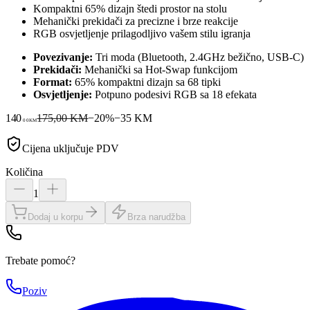
Kompaktni 65% dizajn štedi prostor na stolu
Mehanički prekidači za precizne i brze reakcije
RGB osvjetljenje prilagodljivo vašem stilu igranja
Povezivanje:
Tri moda (Bluetooth, 2.4GHz bežično, USB-C)
Prekidači:
Mehanički sa Hot-Swap funkcijom
Format:
65% kompaktni dizajn sa 68 tipki
Osvjetljenje:
Potpuno podesivi RGB sa 18 efekata
140
175,00 KM
−
20
%
−
35
KM
00
KM
Cijena uključuje PDV
Količina
1
Dodaj u korpu
Brza narudžba
Trebate pomoć?
Poziv