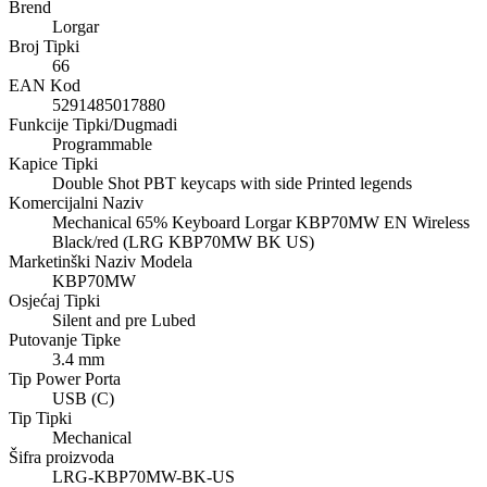
Brend
Lorgar
Broj Tipki
66
EAN Kod
5291485017880
Funkcije Tipki/Dugmadi
Programmable
Kapice Tipki
Double Shot PBT keycaps with side Printed legends
Komercijalni Naziv
Mechanical 65% Keyboard Lorgar KBP70MW EN Wireless
Black/red (LRG KBP70MW BK US)
Marketinški Naziv Modela
KBP70MW
Osjećaj Tipki
Silent and pre Lubed
Putovanje Tipke
3.4 mm
Tip Power Porta
USB (C)
Tip Tipki
Mechanical
Šifra proizvoda
LRG-KBP70MW-BK-US