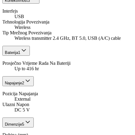
Konektivnost
3
Interfejs
USB
Tehnologija Povezivanja
Wireless
Tip Mrežnog Povezivanja
Wireless transmitter 2.4 GHz, BT 5.0, USB (A/C) cable
Baterija
1
Prosječno Vrijeme Rada Na Bateriji
Up to 416 hr
Napajanje
2
Pozicija Napajanja
External
Ulazni Napon
DC 5 V
Dimenzije
5
Dubina (mm)