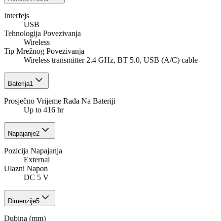
Interfejs
USB
Tehnologija Povezivanja
Wireless
Tip Mrežnog Povezivanja
Wireless transmitter 2.4 GHz, BT 5.0, USB (A/C) cable
Baterija
1
Prosječno Vrijeme Rada Na Bateriji
Up to 416 hr
Napajanje
2
Pozicija Napajanja
External
Ulazni Napon
DC 5 V
Dimenzije
5
Dubina (mm)