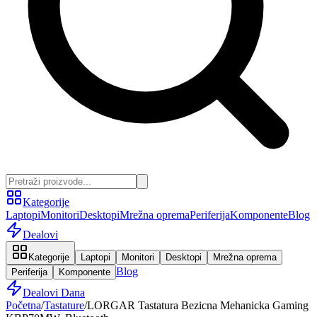
Kategorije
Laptopi
Monitori
Desktopi
Mrežna oprema
Periferija
Komponente
Blog
Dealovi
Kategorije
Laptopi
Monitori
Desktopi
Mrežna oprema
Blog
Periferija
Komponente
Dealovi Dana
Početna
/
Tastature
/
LORGAR Tastatura Bezicna Mehanicka Gaming