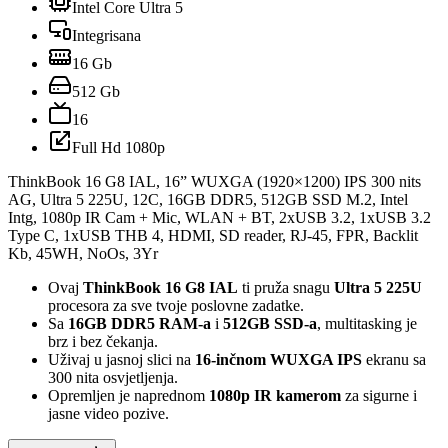
Intel Core Ultra 5
Integrisana
16 Gb
512 Gb
16
Full Hd 1080p
ThinkBook 16 G8 IAL, 16” WUXGA (1920×1200) IPS 300 nits
AG, Ultra 5 225U, 12C, 16GB DDR5, 512GB SSD M.2, Intel
Intg, 1080p IR Cam + Mic, WLAN + BT, 2xUSB 3.2, 1xUSB 3.2
Type C, 1xUSB THB 4, HDMI, SD reader, RJ-45, FPR, Backlit
Kb, 45WH, NoOs, 3Yr
Ovaj
ThinkBook 16 G8 IAL
ti pruža snagu
Ultra 5 225U
procesora za sve tvoje poslovne zadatke.
Sa
16GB DDR5 RAM-a
i
512GB SSD-a
, multitasking je
brz i bez čekanja.
Uživaj u jasnoj slici na
16-inčnom WUXGA IPS
ekranu sa
300 nita osvjetljenja.
Opremljen je naprednom
1080p IR kamerom
za sigurne i
jasne video pozive.