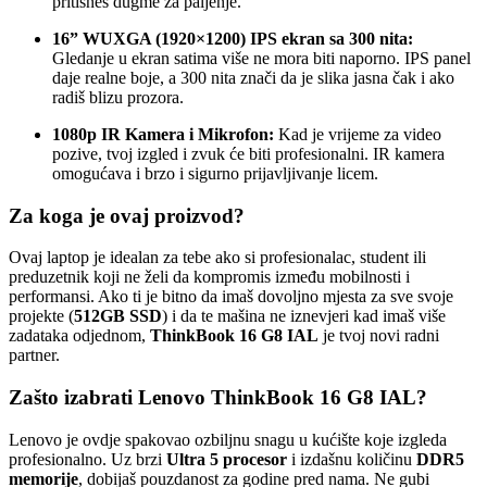
pritisneš dugme za paljenje.
16” WUXGA (1920×1200) IPS ekran sa 300 nita:
Gledanje u ekran satima više ne mora biti naporno. IPS panel
daje realne boje, a 300 nita znači da je slika jasna čak i ako
radiš blizu prozora.
1080p IR Kamera i Mikrofon:
Kad je vrijeme za video
pozive, tvoj izgled i zvuk će biti profesionalni. IR kamera
omogućava i brzo i sigurno prijavljivanje licem.
Za koga je ovaj proizvod?
Ovaj laptop je idealan za tebe ako si profesionalac, student ili
preduzetnik koji ne želi da kompromis između mobilnosti i
performansi. Ako ti je bitno da imaš dovoljno mjesta za sve svoje
projekte (
512GB SSD
) i da te mašina ne iznevjeri kad imaš više
zadataka odjednom,
ThinkBook 16 G8 IAL
je tvoj novi radni
partner.
Zašto izabrati Lenovo ThinkBook 16 G8 IAL?
Lenovo je ovdje spakovao ozbiljnu snagu u kućište koje izgleda
profesionalno. Uz brzi
Ultra 5 procesor
i izdašnu količinu
DDR5
memorije
, dobijaš pouzdanost za godine pred nama. Ne gubi