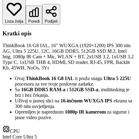
Lista želja
Poredi
Podijeli
Kratki opis
ThinkBook 16 G8 IAL, 16” WUXGA (1920×1200) IPS 300 nits
AG, Ultra 5 225U, 12C, 16GB DDR5, 512GB SSD M.2, Intel
Intg, 1080p IR Cam + Mic, WLAN + BT, 2xUSB 3.2, 1xUSB 3.2
Type C, 1xUSB THB 4, HDMI, SD reader, RJ-45, FPR, Backlit
Kb, 45WH, NoOs, 3Yr
Ovaj
ThinkBook 16 G8 IAL
ti pruža snagu
Ultra 5 225U
procesora za sve tvoje poslovne zadatke.
Sa
16GB DDR5 RAM-a
i
512GB SSD-a
, multitasking je
brz i bez čekanja.
Uživaj u jasnoj slici na
16-inčnom WUXGA IPS
ekranu sa
300 nita osvjetljenja.
Opremljen je naprednom
1080p IR kamerom
za sigurne i
jasne video pozive.
CPU
Intel Core Ultra 5