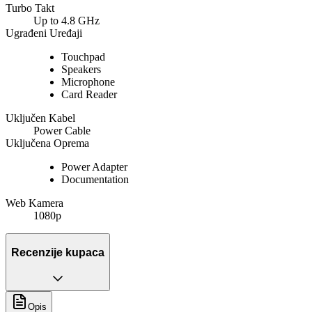
Turbo Takt
Up to 4.8 GHz
Ugrađeni Uređaji
Touchpad
Speakers
Microphone
Card Reader
Uključen Kabel
Power Cable
Uključena Oprema
Power Adapter
Documentation
Web Kamera
1080p
Recenzije kupaca
Opis