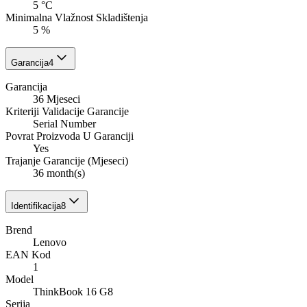
5 °C
Minimalna Vlažnost Skladištenja
5 %
Garancija
4
Garancija
36 Mjeseci
Kriteriji Validacije Garancije
Serial Number
Povrat Proizvoda U Garanciji
Yes
Trajanje Garancije (Mjeseci)
36 month(s)
Identifikacija
8
Brend
Lenovo
EAN Kod
1
Model
ThinkBook 16 G8
Serija