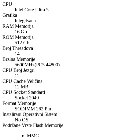
CPU
Intel Core Ultra 5
Grafika
Integrisana
RAM Memorija
16 Gb
ROM Memorija
512 Gb
Broj Threadova
14
Brzina Memorije
5600MHz(PC5 44800)
CPU Broj Jezgri
12
CPU Cache Veličina
12 MB
CPU Socket Standard
Socket 2049
Format Memorije
SODIMM 262 Pin
Instalirani Operativni Sistem
No OS
Podržane Vrste Flash Memorije
MMC