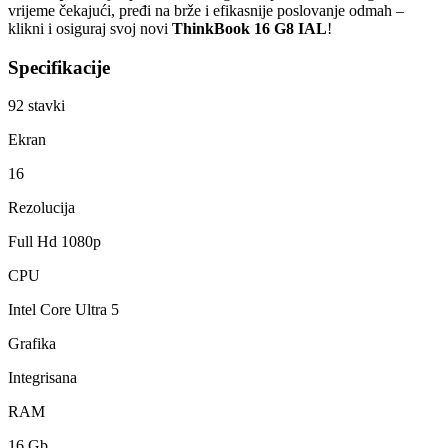
vrijeme čekajući, pređi na brže i efikasnije poslovanje odmah –
klikni i osiguraj svoj novi
ThinkBook 16 G8 IAL
!
Specifikacije
92
stavki
Ekran
16
Rezolucija
Full Hd 1080p
CPU
Intel Core Ultra 5
Grafika
Integrisana
RAM
16 Gb