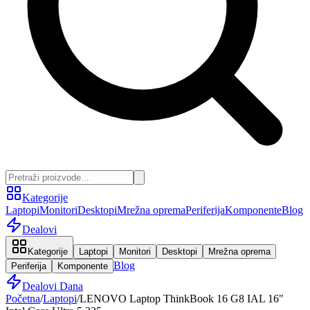
Kategorije
Laptopi
Monitori
Desktopi
Mrežna oprema
Periferija
Komponente
Blog
Dealovi
Kategorije
Laptopi
Monitori
Desktopi
Mrežna oprema
Blog
Periferija
Komponente
Dealovi Dana
Početna
/
Laptopi
/
LENOVO Laptop ThinkBook 16 G8 IAL 16"