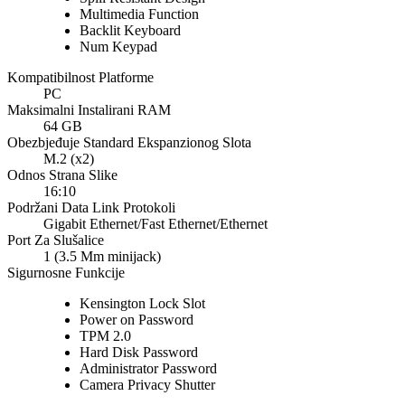
Multimedia Function
Backlit Keyboard
Num Keypad
Kompatibilnost Platforme
PC
Maksimalni Instalirani RAM
64 GB
Obezbjeđuje Standard Ekspanzionog Slota
M.2 (x2)
Odnos Strana Slike
16:10
Podržani Data Link Protokoli
Gigabit Ethernet/Fast Ethernet/Ethernet
Port Za Slušalice
1 (3.5 Mm minijack)
Sigurnosne Funkcije
Kensington Lock Slot
Power on Password
TPM 2.0
Hard Disk Password
Administrator Password
Camera Privacy Shutter