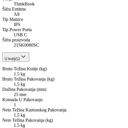
ThinkBook
Šifra Entiteta
All
Tip Matrice
IPS
Tip Power Porta
USB C
Šifra proizvoda
21SK0080SC
U kutiji
11
Bruto Težina Kutije (kg)
1.5 kg
Bruto Težina Pakovanja (kg)
1.5 kg
Dužina Pakovanja (mm)
25 mm
Komada U Pakovanju
1
Neto Težina Kartonskog Pakovanja
1.5 kg
Neto Težina Pakovanja (kg)
1.5 kg