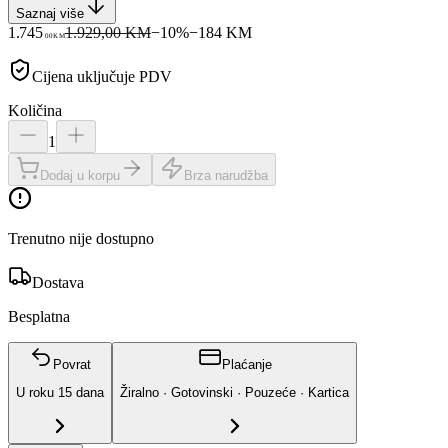
Saznaj više
1.745
1.929,00 KM
−
10
%
−
184
KM
00
KM
Cijena uključuje PDV
Količina
1
Dodaj u korpu
Brza narudžba
Trenutno nije dostupno
Dostava
Besplatna
Povrat
Plaćanje
U roku
15
dana
Žiralno · Gotovinski · Pouzeće · Kartica