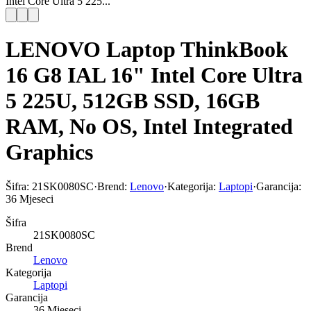
Intel Core Ultra 5 225...
LENOVO Laptop ThinkBook
16 G8 IAL 16" Intel Core Ultra
5 225U, 512GB SSD, 16GB
RAM, No OS, Intel Integrated
Graphics
Šifra:
21SK0080SC
·
Brend:
Lenovo
·
Kategorija:
Laptopi
·
Garancija:
36 Mjeseci
Šifra
21SK0080SC
Brend
Lenovo
Kategorija
Laptopi
Garancija
36 Mjeseci