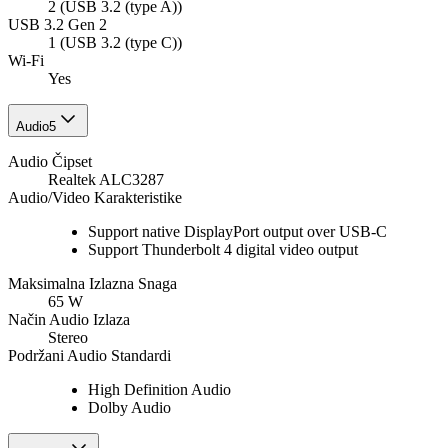
2 (USB 3.2 (type A))
USB 3.2 Gen 2
1 (USB 3.2 (type C))
Wi-Fi
Yes
Audio
5
Audio Čipset
Realtek ALC3287
Audio/Video Karakteristike
Support native DisplayPort output over USB‑C
Support Thunderbolt 4 digital video output
Maksimalna Izlazna Snaga
65 W
Način Audio Izlaza
Stereo
Podržani Audio Standardi
High Definition Audio
Dolby Audio