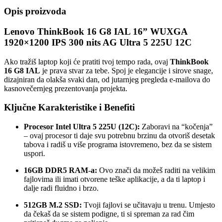
Opis proizvoda
Lenovo ThinkBook 16 G8 IAL 16” WUXGA
1920×1200 IPS 300 nits AG Ultra 5 225U 12C
Ako tražiš laptop koji će pratiti tvoj tempo rada, ovaj
ThinkBook
16 G8 IAL
je prava stvar za tebe. Spoj je elegancije i sirove snage,
dizajniran da olakša svaki dan, od jutarnjeg pregleda e-mailova do
kasnovečernjeg prezentovanja projekta.
Ključne Karakteristike i Benefiti
Procesor Intel Ultra 5 225U (12C):
Zaboravi na “kočenja”
– ovaj procesor ti daje svu potrebnu brzinu da otvoriš desetak
tabova i radiš u više programa istovremeno, bez da se sistem
uspori.
16GB DDR5 RAM-a:
Ovo znači da možeš raditi na velikim
fajlovima ili imati otvorene teške aplikacije, a da ti laptop i
dalje radi fluidno i brzo.
512GB M.2 SSD:
Tvoji fajlovi se učitavaju u trenu. Umjesto
da čekaš da se sistem podigne, ti si spreman za rad čim