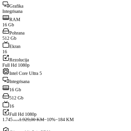
Grafika
Integrisana
RAM
16 Gb
Pohrana
512 Gb
Ekran
16
Rezolucija
Full Hd 1080p
Intel Core Ultra 5
Integrisana
16 Gb
512 Gb
16
Full Hd 1080p
1.745
1.929,00 KM
−
10
%
−
184
KM
00
KM