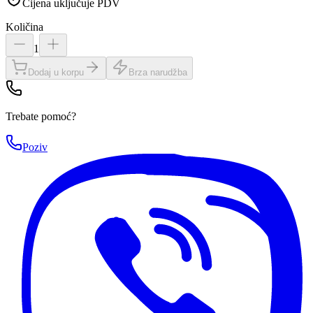
Cijena uključuje PDV
Količina
1
Dodaj u korpu
Brza narudžba
Trebate pomoć?
Poziv