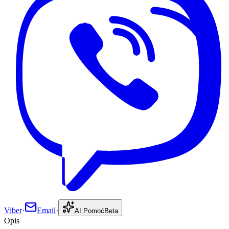
Viber
·
Email
·
AI Pomoć
Beta
Opis