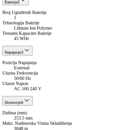
Baterija
3
Broj Ugrađenih Baterija
1
Tehnologija Baterije
Lithium Ion Polymer
Trenutni Kapacitet Baterije
45 WHr
Napajanje
3
Pozicija Napajanja
External
Ulazna Frekvencija
50/60 Hz
Ulazni Napon
AC 100 240 V
Dimenzije
6
Dubina (mm)
253.5 mm
Maks. Nadmorska Visina Skladištenja
3048 m