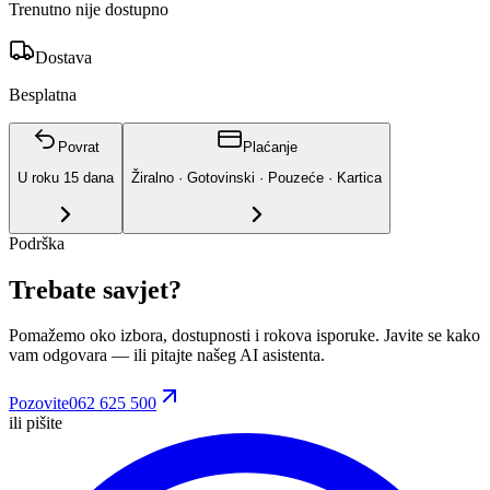
Trenutno nije dostupno
Dostava
Besplatna
Povrat
Plaćanje
U roku
15
dana
Žiralno · Gotovinski · Pouzeće · Kartica
Podrška
Trebate savjet?
Pomažemo oko izbora, dostupnosti i rokova isporuke. Javite se kako
vam odgovara
— ili pitajte našeg AI asistenta.
Pozovite
062 625 500
ili pišite