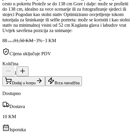
cesto u pokretu Proteže se do 138 cm Gore i dalje: može se proširiti
do 138 cm, idealno za vece scenarije ili za fotografiranje sjedeci ili
stojeci Pogodan kao stolni stativ Optimizirano osvjetljenje tokom
tutorijala za šminkanje ili selfie portreta: može se koristiti i kao stolni
stativ na minimalnoj visini od 52 cm Kuglasta glava i labudov vrat
Uvijek savršena pozicija za snimanje:
88
91,50 KM
−
3
%
−
3
KM
50
KM
Cijena uključuje PDV
Količina
1
Dodaj u korpu
Brza narudžba
Dostupno
Dostava
10 KM
Isporuka