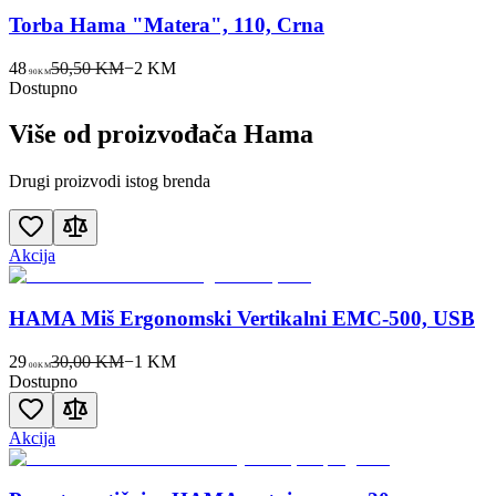
Torba Hama "Matera", 110, Crna
48
50,50 KM
−
2
KM
90
KM
Dostupno
Više od proizvođača
Hama
Drugi proizvodi istog brenda
Akcija
HAMA Miš Ergonomski Vertikalni EMC-500, USB
29
30,00 KM
−
1
KM
00
KM
Dostupno
Akcija