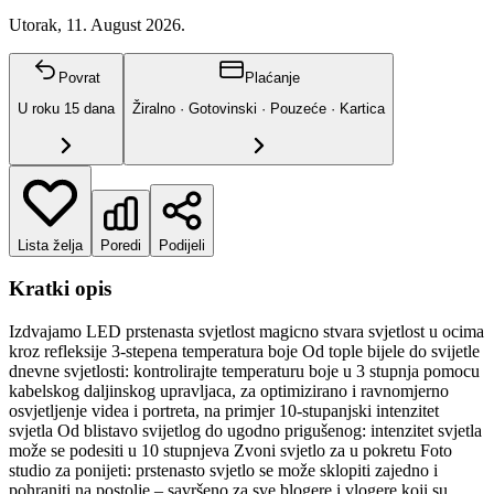
Utorak, 11. August 2026.
Povrat
Plaćanje
U roku
15
dana
Žiralno · Gotovinski · Pouzeće · Kartica
Lista želja
Poredi
Podijeli
Kratki opis
Izdvajamo LED prstenasta svjetlost magicno stvara svjetlost u ocima
kroz refleksije 3-stepena temperatura boje Od tople bijele do svijetle
dnevne svjetlosti: kontrolirajte temperaturu boje u 3 stupnja pomocu
kabelskog daljinskog upravljaca, za optimizirano i ravnomjerno
osvjetljenje videa i portreta, na primjer 10-stupanjski intenzitet
svjetla Od blistavo svijetlog do ugodno prigušenog: intenzitet svjetla
može se podesiti u 10 stupnjeva Zvoni svjetlo za u pokretu Foto
studio za ponijeti: prstenasto svjetlo se može sklopiti zajedno i
pohraniti na postolje – savršeno za sve blogere i vlogere koji su