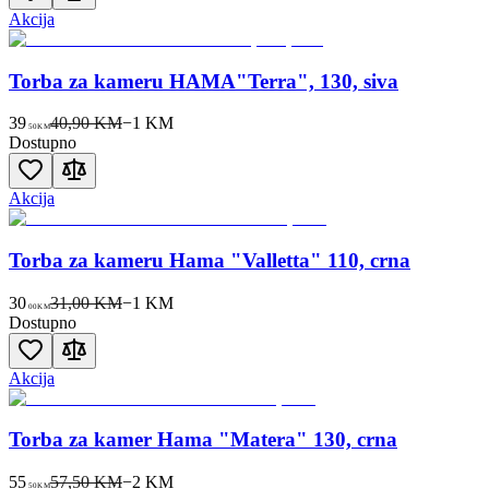
Akcija
Torba za kameru HAMA"Terra", 130, siva
39
40,90 KM
−
1
KM
50
KM
Dostupno
Akcija
Torba za kameru Hama "Valletta" 110, crna
30
31,00 KM
−
1
KM
00
KM
Dostupno
Akcija
Torba za kamer Hama "Matera" 130, crna
55
57,50 KM
−
2
KM
50
KM