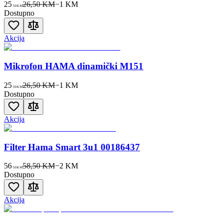
25
26,50 KM
−
1
KM
50
KM
Dostupno
Akcija
Mikrofon HAMA dinamički M151
25
26,50 KM
−
1
KM
50
KM
Dostupno
Akcija
Filter Hama Smart 3u1 00186437
56
58,50 KM
−
2
KM
50
KM
Dostupno
Akcija