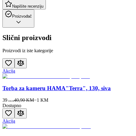
Napišite recenziju
Proizvođač
Slični proizvodi
Proizvodi iz iste kategorije
Akcija
Torba za kameru HAMA"Terra", 130, siva
39
40,90 KM
−
1
KM
50
KM
Dostupno
Akcija