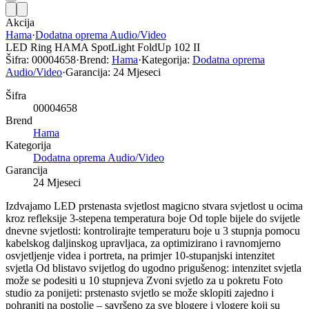
Akcija
Hama
·
Dodatna oprema Audio/Video
LED Ring HAMA SpotLight FoldUp 102 II
Šifra:
00004658
·
Brend:
Hama
·
Kategorija:
Dodatna oprema
Audio/Video
·
Garancija:
24 Mjeseci
Šifra
00004658
Brend
Hama
Kategorija
Dodatna oprema Audio/Video
Garancija
24 Mjeseci
Izdvajamo LED prstenasta svjetlost magicno stvara svjetlost u ocima
kroz refleksije 3-stepena temperatura boje Od tople bijele do svijetle
dnevne svjetlosti: kontrolirajte temperaturu boje u 3 stupnja pomocu
kabelskog daljinskog upravljaca, za optimizirano i ravnomjerno
osvjetljenje videa i portreta, na primjer 10-stupanjski intenzitet
svjetla Od blistavo svijetlog do ugodno prigušenog: intenzitet svjetla
može se podesiti u 10 stupnjeva Zvoni svjetlo za u pokretu Foto
studio za ponijeti: prstenasto svjetlo se može sklopiti zajedno i
pohraniti na postolje – savršeno za sve blogere i vlogere koji su