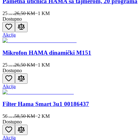
Pametna utičnica HAMA sa tajmerom, 20 programa
25
26,50 KM
−
1
KM
50
KM
Dostupno
Akcija
Mikrofon HAMA dinamički M151
25
26,50 KM
−
1
KM
50
KM
Dostupno
Akcija
Filter Hama Smart 3u1 00186437
56
58,50 KM
−
2
KM
50
KM
Dostupno
Akcija