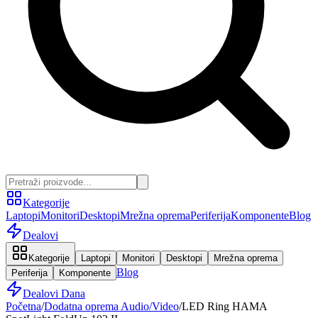
Kategorije
Laptopi
Monitori
Desktopi
Mrežna oprema
Periferija
Komponente
Blog
Dealovi
Kategorije
Laptopi
Monitori
Desktopi
Mrežna oprema
Blog
Periferija
Komponente
Dealovi Dana
Početna
/
Dodatna oprema Audio/Video
/
LED Ring HAMA