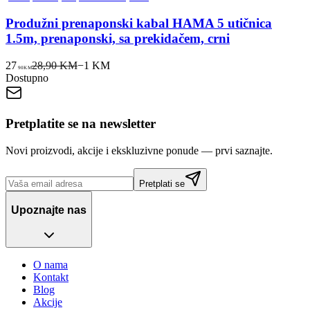
Produžni prenaponski kabal HAMA 5 utičnica
1.5m, prenaponski, sa prekidačem, crni
27
28,90 KM
−
1
KM
90
KM
Dostupno
Pretplatite se na newsletter
Novi proizvodi, akcije i ekskluzivne ponude — prvi saznajte.
Pretplati se
Upoznajte nas
O nama
Kontakt
Blog
Akcije