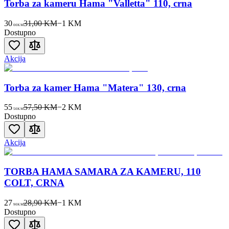
Torba za kameru Hama "Valletta" 110, crna
30
31,00 KM
−
1
KM
00
KM
Dostupno
Akcija
Torba za kamer Hama "Matera" 130, crna
55
57,50 KM
−
2
KM
50
KM
Dostupno
Akcija
TORBA HAMA SAMARA ZA KAMERU, 110
COLT, CRNA
27
28,90 KM
−
1
KM
90
KM
Dostupno