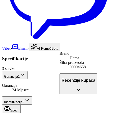
Viber
·
Email
·
AI Pomoć
Beta
Brend
Hama
Specifikacije
Šifra proizvoda
00004658
3
stavke
Garancija
1
Recenzije kupaca
Garancija
24 Mjeseci
Identifikacija
2
Spec.