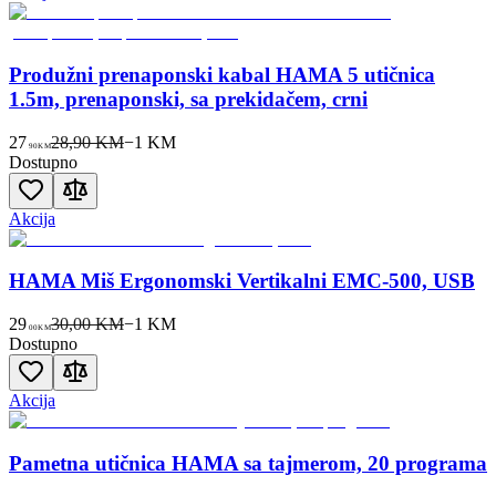
Produžni prenaponski kabal HAMA 5 utičnica
1.5m, prenaponski, sa prekidačem, crni
27
28,90 KM
−
1
KM
90
KM
Dostupno
Akcija
HAMA Miš Ergonomski Vertikalni EMC-500, USB
29
30,00 KM
−
1
KM
00
KM
Dostupno
Akcija
Pametna utičnica HAMA sa tajmerom, 20 programa