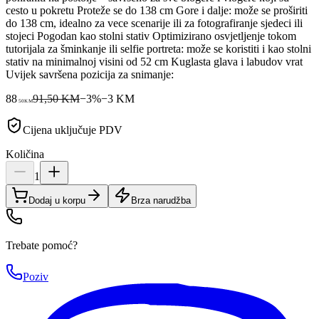
cesto u pokretu Proteže se do 138 cm Gore i dalje: može se proširiti
do 138 cm, idealno za vece scenarije ili za fotografiranje sjedeci ili
stojeci Pogodan kao stolni stativ Optimizirano osvjetljenje tokom
tutorijala za šminkanje ili selfie portreta: može se koristiti i kao stolni
stativ na minimalnoj visini od 52 cm Kuglasta glava i labudov vrat
Uvijek savršena pozicija za snimanje:
88
91,50 KM
−
3
%
−
3
KM
50
KM
Cijena uključuje PDV
Količina
1
Dodaj u korpu
Brza narudžba
Trebate pomoć?
Poziv