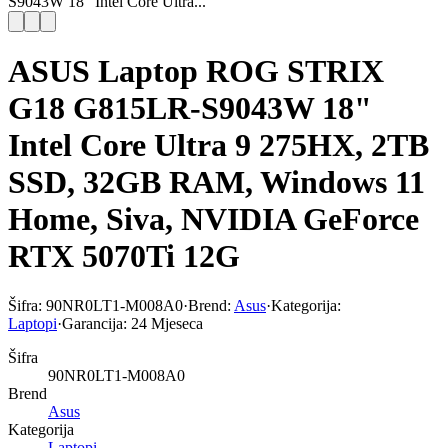
S9043W 18" Intel Core Ultra...
ASUS Laptop ROG STRIX
G18 G815LR-S9043W 18"
Intel Core Ultra 9 275HX, 2TB
SSD, 32GB RAM, Windows 11
Home, Siva, NVIDIA GeForce
RTX 5070Ti 12G
Šifra:
90NR0LT1-M008A0
·
Brend:
Asus
·
Kategorija:
Laptopi
·
Garancija:
24 Mjeseca
Šifra
90NR0LT1-M008A0
Brend
Asus
Kategorija
Laptopi