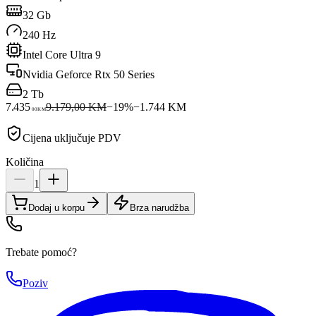
32 Gb
240 Hz
Intel Core Ultra 9
Nvidia Geforce Rtx 50 Series
2 Tb
7.435
9.179,00 KM
−
19
%
−
1.744
KM
00
KM
Cijena uključuje PDV
Količina
1
Dodaj u korpu
Brza narudžba
Trebate pomoć?
Poziv