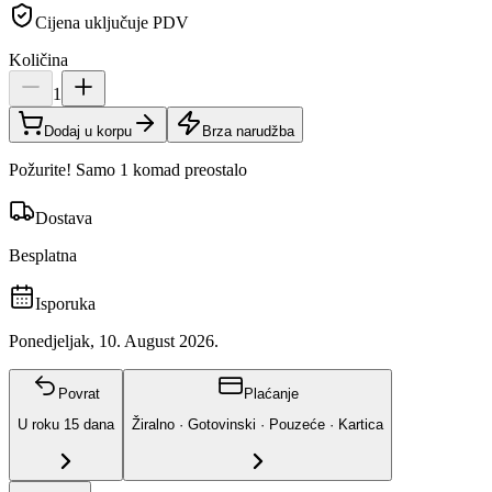
Cijena uključuje PDV
Količina
1
Dodaj u korpu
Brza narudžba
Požurite! Samo 1 komad preostalo
Dostava
Besplatna
Isporuka
Ponedjeljak, 10. August 2026.
Povrat
Plaćanje
U roku
15
dana
Žiralno · Gotovinski · Pouzeće · Kartica