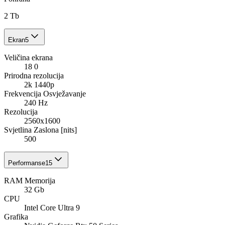
2 Tb
Ekran
5
Veličina ekrana
18 0
Prirodna rezolucija
2k 1440p
Frekvencija Osvježavanje
240 Hz
Rezolucija
2560x1600
Svjetlina Zaslona [nits]
500
Performanse
15
RAM Memorija
32 Gb
CPU
Intel Core Ultra 9
Grafika