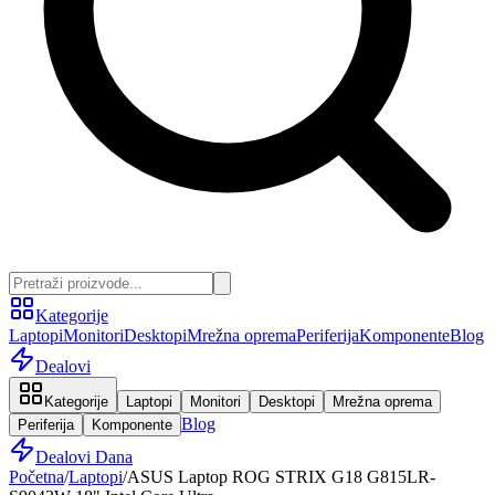
Kategorije
Laptopi
Monitori
Desktopi
Mrežna oprema
Periferija
Komponente
Blog
Dealovi
Kategorije
Laptopi
Monitori
Desktopi
Mrežna oprema
Blog
Periferija
Komponente
Dealovi Dana
Početna
/
Laptopi
/
ASUS Laptop ROG STRIX G18 G815LR-