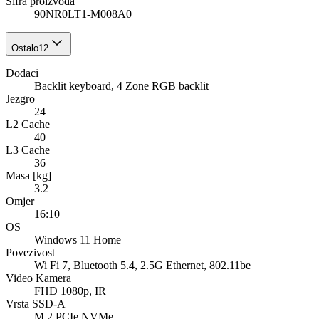
Šifra proizvoda
90NR0LT1-M008A0
Ostalo
12
Dodaci
Backlit keyboard, 4 Zone RGB backlit
Jezgro
24
L2 Cache
40
L3 Cache
36
Masa [kg]
3.2
Omjer
16:10
OS
Windows 11 Home
Povezivost
Wi Fi 7, Bluetooth 5.4, 2.5G Ethernet, 802.11be
Video Kamera
FHD 1080p, IR
Vrsta SSD-A
M.2 PCIe NVMe