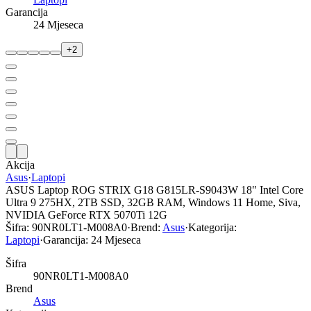
Garancija
24 Mjeseca
+
2
Akcija
Asus
·
Laptopi
ASUS Laptop ROG STRIX G18 G815LR-S9043W 18" Intel Core
Ultra 9 275HX, 2TB SSD, 32GB RAM, Windows 11 Home, Siva,
NVIDIA GeForce RTX 5070Ti 12G
Šifra:
90NR0LT1-M008A0
·
Brend:
Asus
·
Kategorija:
Laptopi
·
Garancija:
24 Mjeseca
Šifra
90NR0LT1-M008A0
Brend
Asus