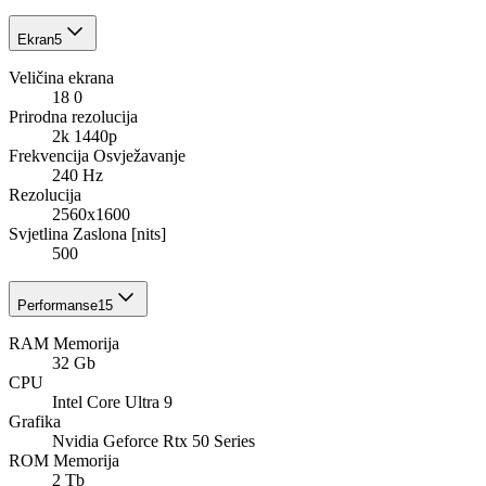
Ekran
5
Veličina ekrana
18 0
Prirodna rezolucija
2k 1440p
Frekvencija Osvježavanje
240 Hz
Rezolucija
2560x1600
Svjetlina Zaslona [nits]
500
Performanse
15
RAM Memorija
32 Gb
CPU
Intel Core Ultra 9
Grafika
Nvidia Geforce Rtx 50 Series
ROM Memorija
2 Tb