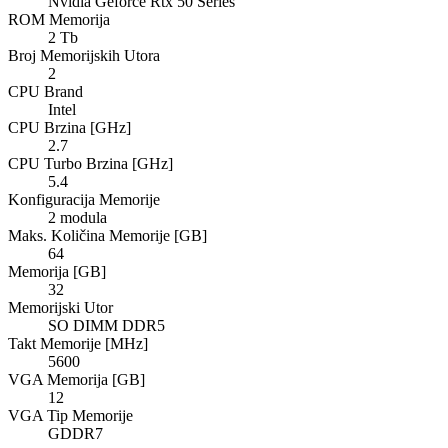
Nvidia Geforce Rtx 50 Series
ROM Memorija
2 Tb
Broj Memorijskih Utora
2
CPU Brand
Intel
CPU Brzina [GHz]
2.7
CPU Turbo Brzina [GHz]
5.4
Konfiguracija Memorije
2 modula
Maks. Količina Memorije [GB]
64
Memorija [GB]
32
Memorijski Utor
SO DIMM DDR5
Takt Memorije [MHz]
5600
VGA Memorija [GB]
12
VGA Tip Memorije
GDDR7