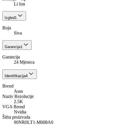
Li Ion
Izgled
1
Boja
Siva
Garancija
1
Garancija
24 Mjeseca
Identifikacija
4
Brend
Asus
Naziv Rezolucije
2.5K
VGA Brend
Nvidia
Šifra proizvoda
90NR0LT1-M008A0