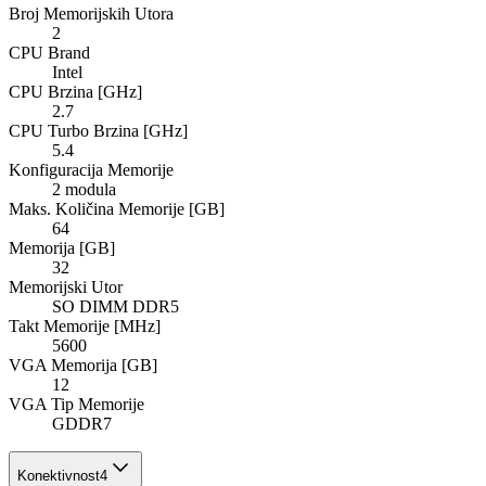
Broj Memorijskih Utora
2
CPU Brand
Intel
CPU Brzina [GHz]
2.7
CPU Turbo Brzina [GHz]
5.4
Konfiguracija Memorije
2 modula
Maks. Količina Memorije [GB]
64
Memorija [GB]
32
Memorijski Utor
SO DIMM DDR5
Takt Memorije [MHz]
5600
VGA Memorija [GB]
12
VGA Tip Memorije
GDDR7
Konektivnost
4