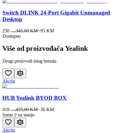
Switch DLINK 24-Port Gigabit Unmanaged
Desktop
250
345,00 KM
−
95
KM
00
KM
Dostupno
Više od proizvođača
Yealink
Drugi proizvodi istog brenda
Akcija
HUB Yealink BYOD BOX
419
455,00 KM
−
36
KM
00
KM
Samo 2 na stanju
Akcija