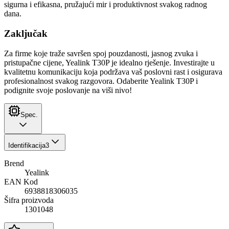
sigurna i efikasna, pružajući mir i produktivnost svakog radnog
dana.
Zaključak
Za firme koje traže savršen spoj pouzdanosti, jasnog zvuka i
pristupačne cijene, Yealink T30P je idealno rješenje. Investirajte u
kvalitetnu komunikaciju koja podržava vaš poslovni rast i osigurava
profesionalnost svakog razgovora. Odaberite Yealink T30P i
podignite svoje poslovanje na viši nivo!
Spec.
Identifikacija
3
Brend
Yealink
EAN Kod
6938818306035
Šifra proizvoda
1301048