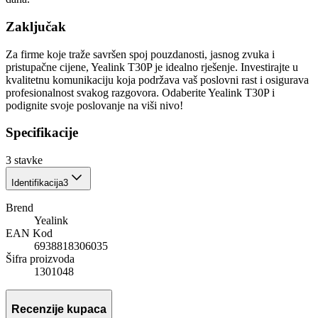
Zaključak
Za firme koje traže savršen spoj pouzdanosti, jasnog zvuka i
pristupačne cijene, Yealink T30P je idealno rješenje. Investirajte u
kvalitetnu komunikaciju koja podržava vaš poslovni rast i osigurava
profesionalnost svakog razgovora. Odaberite Yealink T30P i
podignite svoje poslovanje na viši nivo!
Specifikacije
3
stavke
Identifikacija
3
Brend
Yealink
EAN Kod
6938818306035
Šifra proizvoda
1301048
Recenzije kupaca