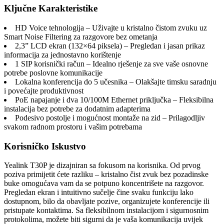
Ključne Karakteristike
HD Voice tehnologija – Uživajte u kristalno čistom zvuku uz
Smart Noise Filtering za razgovore bez ometanja
2,3” LCD ekran (132×64 piksela) – Pregledan i jasan prikaz
informacija za jednostavno korištenje
1 SIP korisnički račun – Idealno rješenje za sve vaše osnovne
potrebe poslovne komunikacije
Lokalna konferencija do 5 učesnika – Olakšajte timsku saradnju
i povećajte produktivnost
PoE napajanje i dva 10/100M Ethernet priključka – Fleksibilna
instalacija bez potrebe za dodatnim adapterima
Podesivo postolje i mogućnost montaže na zid – Prilagodljiv
svakom radnom prostoru i vašim potrebama
Korisničko Iskustvo
Yealink T30P je dizajniran sa fokusom na korisnika. Od prvog
poziva primijetit ćete razliku – kristalno čist zvuk bez pozadinske
buke omogućava vam da se potpuno koncentrišete na razgovor.
Pregledan ekran i intuitivno sučelje čine svaku funkciju lako
dostupnom, bilo da obavljate pozive, organizujete konferencije ili
pristupate kontaktima. Sa fleksibilnom instalacijom i sigurnosnim
protokolima, možete biti sigurni da je vaša komunikacija uvijek