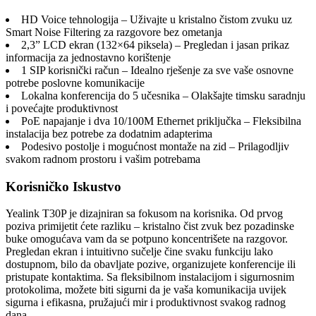
HD Voice tehnologija – Uživajte u kristalno čistom zvuku uz
Smart Noise Filtering za razgovore bez ometanja
2,3” LCD ekran (132×64 piksela) – Pregledan i jasan prikaz
informacija za jednostavno korištenje
1 SIP korisnički račun – Idealno rješenje za sve vaše osnovne
potrebe poslovne komunikacije
Lokalna konferencija do 5 učesnika – Olakšajte timsku saradnju
i povećajte produktivnost
PoE napajanje i dva 10/100M Ethernet priključka – Fleksibilna
instalacija bez potrebe za dodatnim adapterima
Podesivo postolje i mogućnost montaže na zid – Prilagodljiv
svakom radnom prostoru i vašim potrebama
Korisničko Iskustvo
Yealink T30P je dizajniran sa fokusom na korisnika. Od prvog
poziva primijetit ćete razliku – kristalno čist zvuk bez pozadinske
buke omogućava vam da se potpuno koncentrišete na razgovor.
Pregledan ekran i intuitivno sučelje čine svaku funkciju lako
dostupnom, bilo da obavljate pozive, organizujete konferencije ili
pristupate kontaktima. Sa fleksibilnom instalacijom i sigurnosnim
protokolima, možete biti sigurni da je vaša komunikacija uvijek
sigurna i efikasna, pružajući mir i produktivnost svakog radnog
dana.