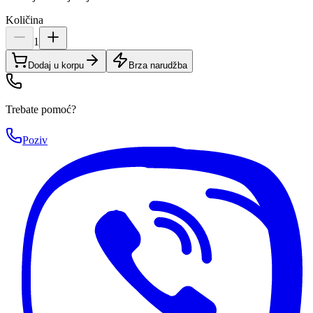
Količina
1
Dodaj u korpu
Brza narudžba
Trebate pomoć?
Poziv