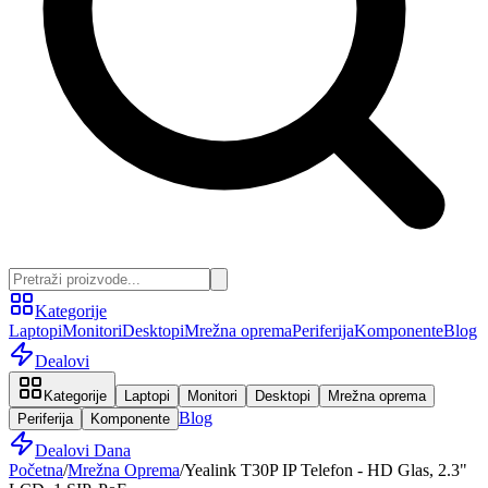
Kategorije
Laptopi
Monitori
Desktopi
Mrežna oprema
Periferija
Komponente
Blog
Dealovi
Kategorije
Laptopi
Monitori
Desktopi
Mrežna oprema
Blog
Periferija
Komponente
Dealovi Dana
Početna
/
Mrežna Oprema
/
Yealink T30P IP Telefon - HD Glas, 2.3"