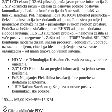
2,3” LCD ekran (132×64 piksela) pruža jasan prikaz informacija 2.
1 SIP korisnicki racun – idealan za osnovne potrebe poslovne
komunikacije. Lokalna konferencija do 5 ucesnika – olakšava
timsku saradnju. PoE napajanje i dva 10/100M Ethernet prikljucka –
fleksibilna instalacija bez dodatnih adaptera. Podesivo postolje i
mogucnost montaže na zid – prilagodljiv svakom radnom prostoru.
Podrška za bežicne slušalice putem EHS35 adaptera – dodatna
sloboda kretanja. TLS 1.3 sigurnosni protokol – najnovija zaštita za
vaše poslovne razgovore 1. Zašto odabrati T30P? Yealink SIP-T30P
kombinuje moderni dizajn, snažan procesor i jednostavnu upotrebu
uz razumnu cijenu, cineci ga idealnim rješenjem za sve vrste
organizacija – od malih timova do velikih sistema.
HD Voice Tehnologija: Kristalno čist zvuk za razgovore bez
ometanja.
2,3” LCD Ekran: Jasan pregled informacija za jednostavno
korištenje.
PoE Napajanje: Fleksibilna instalacija bez potrebe za
dodatnim adapterima.
1 SIP Račun: Savršeno rješenje za osnovne poslovne
komunikacijske potrebe.
150
165,00 KM
−
9
%
−
15
KM
00
KM
Cijena uključuje PDV