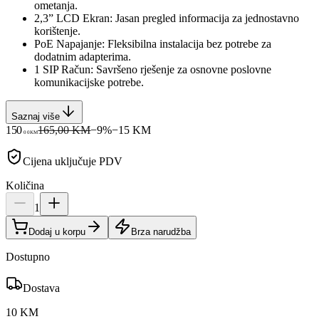
ometanja.
2,3” LCD Ekran: Jasan pregled informacija za jednostavno
korištenje.
PoE Napajanje: Fleksibilna instalacija bez potrebe za
dodatnim adapterima.
1 SIP Račun: Savršeno rješenje za osnovne poslovne
komunikacijske potrebe.
Saznaj više
150
165,00 KM
−
9
%
−
15
KM
00
KM
Cijena uključuje PDV
Količina
1
Dodaj u korpu
Brza narudžba
Dostupno
Dostava
10 KM