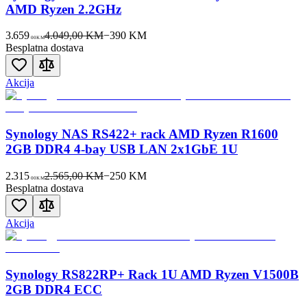
AMD Ryzen 2.2GHz
3.659
4.049,00 KM
−
390
KM
00
KM
Besplatna dostava
Akcija
Synology NAS RS422+ rack AMD Ryzen R1600
2GB DDR4 4-bay USB LAN 2x1GbE 1U
2.315
2.565,00 KM
−
250
KM
00
KM
Besplatna dostava
Akcija
Synology RS822RP+ Rack 1U AMD Ryzen V1500B
2GB DDR4 ECC