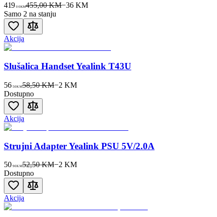
419
455,00 KM
−
36
KM
00
KM
Samo 2 na stanju
Akcija
Slušalica Handset Yealink T43U
56
58,50 KM
−
2
KM
50
KM
Dostupno
Akcija
Strujni Adapter Yealink PSU 5V/2.0A
50
52,50 KM
−
2
KM
90
KM
Dostupno
Akcija