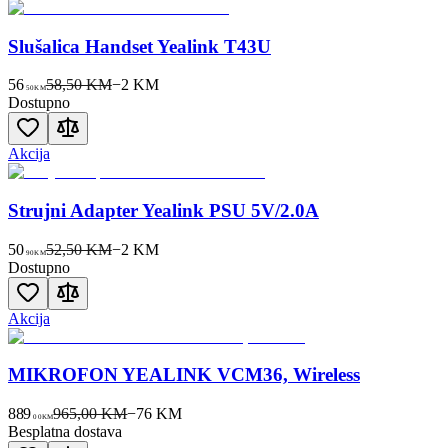
Slušalica Handset Yealink T43U
56
58,50 KM
−
2
KM
50
KM
Dostupno
Akcija
Strujni Adapter Yealink PSU 5V/2.0A
50
52,50 KM
−
2
KM
90
KM
Dostupno
Akcija
MIKROFON YEALINK VCM36, Wireless
889
965,00 KM
−
76
KM
00
KM
Besplatna dostava