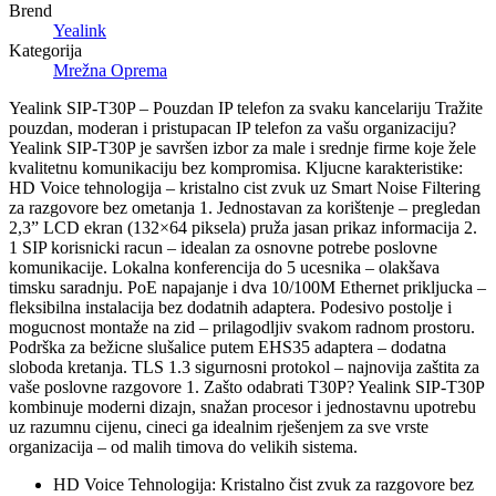
Brend
Yealink
Kategorija
Mrežna Oprema
Yealink SIP-T30P – Pouzdan IP telefon za svaku kancelariju Tražite
pouzdan, moderan i pristupacan IP telefon za vašu organizaciju?
Yealink SIP-T30P je savršen izbor za male i srednje firme koje žele
kvalitetnu komunikaciju bez kompromisa. Kljucne karakteristike:
HD Voice tehnologija – kristalno cist zvuk uz Smart Noise Filtering
za razgovore bez ometanja 1. Jednostavan za korištenje – pregledan
2,3” LCD ekran (132×64 piksela) pruža jasan prikaz informacija 2.
1 SIP korisnicki racun – idealan za osnovne potrebe poslovne
komunikacije. Lokalna konferencija do 5 ucesnika – olakšava
timsku saradnju. PoE napajanje i dva 10/100M Ethernet prikljucka –
fleksibilna instalacija bez dodatnih adaptera. Podesivo postolje i
mogucnost montaže na zid – prilagodljiv svakom radnom prostoru.
Podrška za bežicne slušalice putem EHS35 adaptera – dodatna
sloboda kretanja. TLS 1.3 sigurnosni protokol – najnovija zaštita za
vaše poslovne razgovore 1. Zašto odabrati T30P? Yealink SIP-T30P
kombinuje moderni dizajn, snažan procesor i jednostavnu upotrebu
uz razumnu cijenu, cineci ga idealnim rješenjem za sve vrste
organizacija – od malih timova do velikih sistema.
HD Voice Tehnologija: Kristalno čist zvuk za razgovore bez