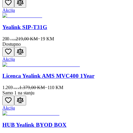
Akcija
Yealink SIP-T31G
200
219,00 KM
−
19
KM
00
KM
Dostupno
Akcija
Licenca Yealink AMS MVC400 1Year
1.269
1.379,00 KM
−
110
KM
00
KM
Samo 1 na stanju
Akcija
HUB Yealink BYOD BOX