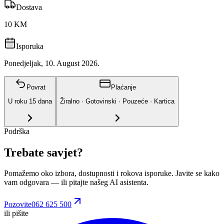
Dostava
10 KM
Isporuka
Ponedjeljak, 10. August 2026.
Povrat
Plaćanje
U roku
15
dana
Žiralno · Gotovinski · Pouzeće · Kartica
Podrška
Trebate savjet?
Pomažemo oko izbora, dostupnosti i rokova isporuke. Javite se kako
vam odgovara
— ili pitajte našeg AI asistenta.
Pozovite
062 625 500
ili pišite