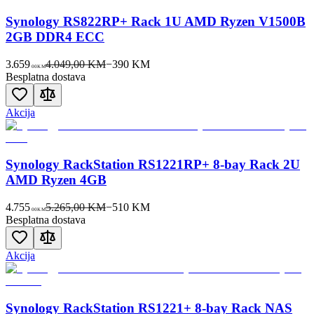
Synology RS822RP+ Rack 1U AMD Ryzen V1500B
2GB DDR4 ECC
3.659
4.049,00 KM
−
390
KM
00
KM
Besplatna dostava
Akcija
Synology RackStation RS1221RP+ 8-bay Rack 2U
AMD Ryzen 4GB
4.755
5.265,00 KM
−
510
KM
00
KM
Besplatna dostava
Akcija
Synology RackStation RS1221+ 8-bay Rack NAS