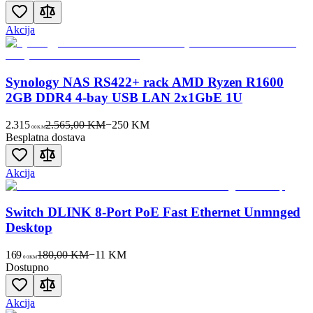
Akcija
Synology NAS RS422+ rack AMD Ryzen R1600
2GB DDR4 4-bay USB LAN 2x1GbE 1U
2.315
2.565,00 KM
−
250
KM
00
KM
Besplatna dostava
Akcija
Switch DLINK 8-Port PoE Fast Ethernet Unmnged
Desktop
169
180,00 KM
−
11
KM
00
KM
Dostupno
Akcija