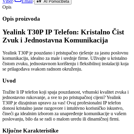
Viber
·
Email
·
AI Pomoć
Beta
Opis
Opis proizvoda
Yealink T30P IP Telefon: Kristalno Čist
Zvuk i Jednostavna Komunikacija
Yealink T30P je pouzdano i pristupačno rješenje za jasnu poslovnu
komunikaciju, idealno za male i srednje firme. Uživajte u kristalno
čistom zvuku, jednostavnom korištenju i fleksibilnoj instalaciji koja
se prilagođava svakom radnom okruženju.
Uvod
Tražite li IP telefon koji spaja pouzdanost, vrhunski kvalitet zvuka i
jednostavno rukovanje, a sve to po pristupačnoj cijeni? Yealink
T30P je dizajniran upravo za vas! Ovaj profesionalni IP telefon
donosi kristalno jasne razgovore i intuitivno korisničko iskustvo,
čineći ga idealnim izborom za unapređenje komunikacije u vašem
poslovanju, bilo da se radi o malom uredu ili dinamičnoj firmi.
Ključne Karakteristike