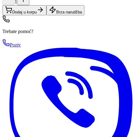
1
Dodaj u korpu
Brza narudžba
Trebate pomoć?
Poziv