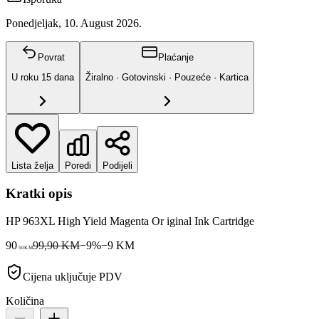
Ponedjeljak, 10. August 2026.
Povrat
Plaćanje
U roku
15
dana
Žiralno · Gotovinski · Pouzeće · Kartica
Lista želja
Poredi
Podijeli
Kratki opis
HP 963XL High Yield Magenta Or iginal Ink Cartridge
90
99,90 KM
−
9
%
−
9
KM
50
KM
Cijena uključuje PDV
Količina