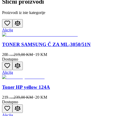
Slični proizvodi
Proizvodi iz iste kategorije
Akcija
TONER SAMSUNG Č ZA ML-3050/51N
200
219,00 KM
−
19
KM
00
KM
Dostupno
Akcija
Toner HP yellow 124A
219
239,00 KM
−
20
KM
00
KM
Dostupno
Akcija