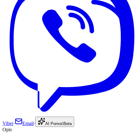
Viber
·
Email
·
AI Pomoć
Beta
Opis