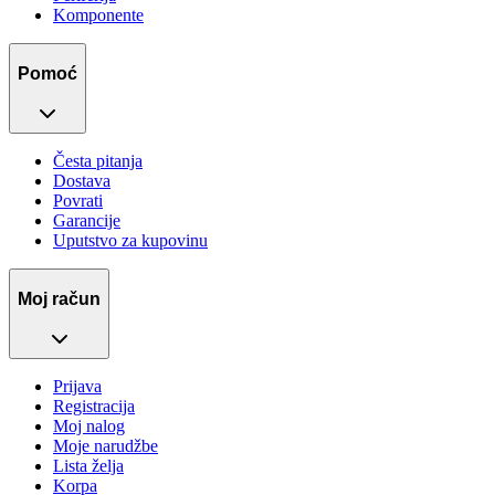
Komponente
Pomoć
Česta pitanja
Dostava
Povrati
Garancije
Uputstvo za kupovinu
Moj račun
Prijava
Registracija
Moj nalog
Moje narudžbe
Lista želja
Korpa