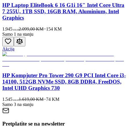
HP Laptop EliteBook 6 16 G1i 16" Intel Core Ultra
7 255U, 1TB SSD, 16GB RAM, Aluminium, Intel
Graphics
1.945
2.099,00 KM
−
154
KM
00
KM
Samo 1 na stanju
Akcija
HP Kompjuter Pro Tower 290 G9 PCI Intel Core i3-
14100, 512GB NVMe SSD, 8GB DDR4, FreeDOS,
Intel UHD Graphics 730
1.545
1.619,00 KM
−
74
KM
00
KM
Samo 3 na stanju
Pretplatite se na newsletter