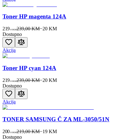
Toner HP magenta 124A
219
239,00 KM
−
20
KM
00
KM
Dostupno
Akcija
Toner HP cyan 124A
219
239,00 KM
−
20
KM
00
KM
Dostupno
Akcija
TONER SAMSUNG Č ZA ML-3050/51N
200
219,00 KM
−
19
KM
00
KM
Dostupno