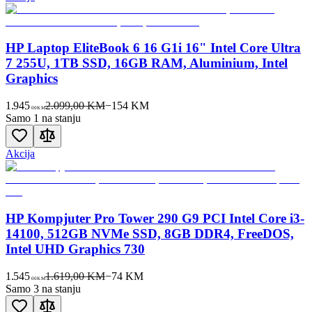
HP Laptop EliteBook 6 16 G1i 16" Intel Core Ultra
7 255U, 1TB SSD, 16GB RAM, Aluminium, Intel
Graphics
1.945
2.099,00 KM
−
154
KM
00
KM
Samo 1 na stanju
Akcija
HP Kompjuter Pro Tower 290 G9 PCI Intel Core i3-
14100, 512GB NVMe SSD, 8GB DDR4, FreeDOS,
Intel UHD Graphics 730
1.545
1.619,00 KM
−
74
KM
00
KM
Samo 3 na stanju