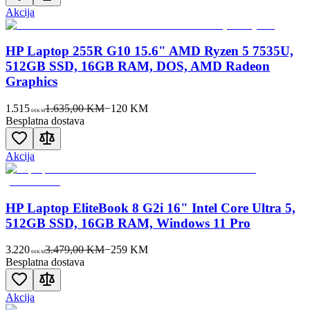
Akcija
HP Laptop 255R G10 15.6" AMD Ryzen 5 7535U,
512GB SSD, 16GB RAM, DOS, AMD Radeon
Graphics
1.515
1.635,00 KM
−
120
KM
00
KM
Besplatna dostava
Akcija
HP Laptop EliteBook 8 G2i 16" Intel Core Ultra 5,
512GB SSD, 16GB RAM, Windows 11 Pro
3.220
3.479,00 KM
−
259
KM
00
KM
Besplatna dostava
Akcija