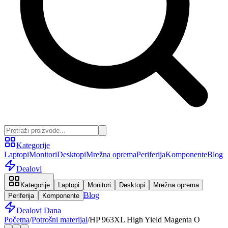
Kategorije
Laptopi
Monitori
Desktopi
Mrežna oprema
Periferija
Komponente
Blog
Dealovi
Kategorije
Laptopi
Monitori
Desktopi
Mrežna oprema
Blog
Periferija
Komponente
Dealovi Dana
Početna
/
Potrošni materijal
/
HP 963XL High Yield Magenta O