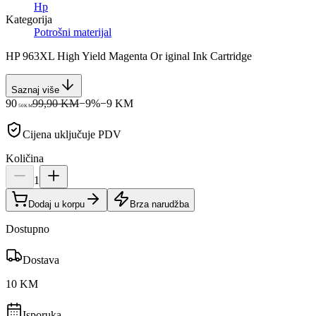
Hp
Kategorija
Potrošni materijal
HP 963XL High Yield Magenta Or iginal Ink Cartridge
Saznaj više
90
99,90 KM
−
9
%
−
9
KM
50
KM
Cijena uključuje PDV
Količina
1
Dodaj u korpu
Brza narudžba
Dostupno
Dostava
10 KM
Isporuka