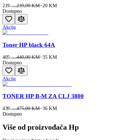
219
239,00 KM
−
20
KM
00
KM
Dostupno
Akcija
Toner HP black 64A
405
440,00 KM
−
35
KM
00
KM
Dostupno
Akcija
TONER HP B-M ZA CLJ 3800
439
475,00 KM
−
36
KM
00
KM
Dostupno
Više od proizvođača
Hp