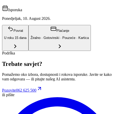
Isporuka
Ponedjeljak, 10. August 2026.
Povrat
Plaćanje
U roku
15
dana
Žiralno · Gotovinski · Pouzeće · Kartica
Podrška
Trebate savjet?
Pomažemo oko izbora, dostupnosti i rokova isporuke. Javite se kako
vam odgovara
— ili pitajte našeg AI asistenta.
Pozovite
062 625 500
ili pišite