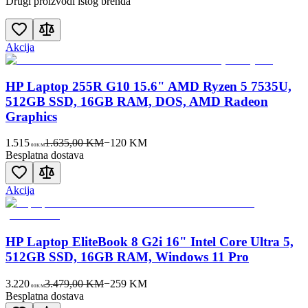
Drugi proizvodi istog brenda
Akcija
HP Laptop 255R G10 15.6" AMD Ryzen 5 7535U,
512GB SSD, 16GB RAM, DOS, AMD Radeon
Graphics
1.515
1.635,00 KM
−
120
KM
00
KM
Besplatna dostava
Akcija
HP Laptop EliteBook 8 G2i 16" Intel Core Ultra 5,
512GB SSD, 16GB RAM, Windows 11 Pro
3.220
3.479,00 KM
−
259
KM
00
KM
Besplatna dostava