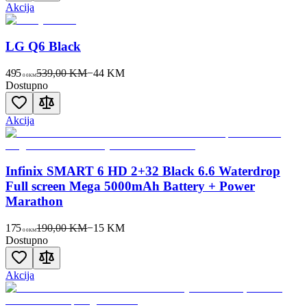
Akcija
LG Q6 Black
495
539,00 KM
−
44
KM
00
KM
Dostupno
Akcija
Infinix SMART 6 HD 2+32 Black 6.6 Waterdrop
Full screen Mega 5000mAh Battery + Power
Marathon
175
190,00 KM
−
15
KM
00
KM
Dostupno
Akcija