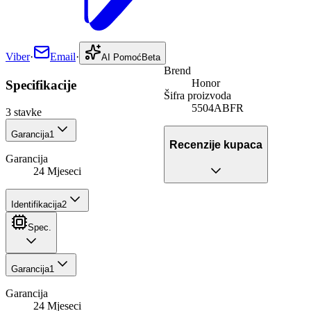
Viber
·
Email
·
AI Pomoć
Beta
Brend
Honor
Specifikacije
Šifra proizvoda
5504ABFR
3
stavke
Garancija
1
Recenzije kupaca
Garancija
24 Mjeseci
Identifikacija
2
Spec.
Garancija
1
Garancija
24 Mjeseci