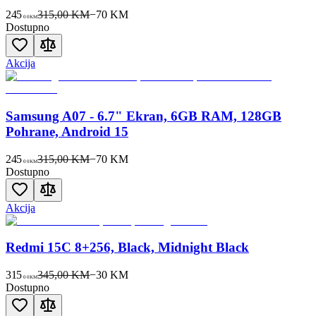
245
315,00 KM
−
70
KM
00
KM
Dostupno
Akcija
Samsung A07 - 6.7" Ekran, 6GB RAM, 128GB
Pohrane, Android 15
245
315,00 KM
−
70
KM
00
KM
Dostupno
Akcija
Redmi 15C 8+256, Black, Midnight Black
315
345,00 KM
−
30
KM
00
KM
Dostupno