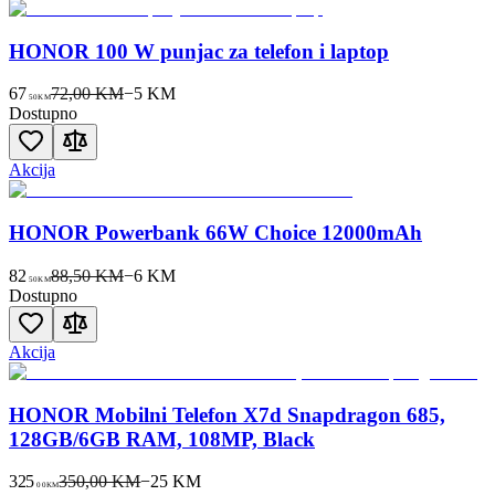
HONOR 100 W punjac za telefon i laptop
67
72,00 KM
−
5
KM
50
KM
Dostupno
Akcija
HONOR Powerbank 66W Choice 12000mAh
82
88,50 KM
−
6
KM
50
KM
Dostupno
Akcija
HONOR Mobilni Telefon X7d Snapdragon 685,
128GB/6GB RAM, 108MP, Black
325
350,00 KM
−
25
KM
00
KM