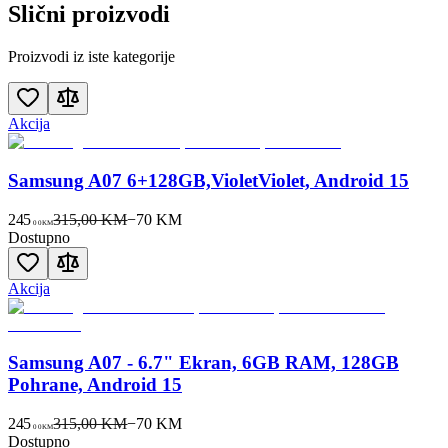
Slični proizvodi
Proizvodi iz iste kategorije
Akcija
Samsung A07 6+128GB,VioletViolet, Android 15
245
315,00 KM
−
70
KM
00
KM
Dostupno
Akcija
Samsung A07 - 6.7" Ekran, 6GB RAM, 128GB
Pohrane, Android 15
245
315,00 KM
−
70
KM
00
KM
Dostupno