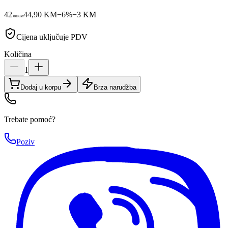
42
44,90 KM
−
6
%
−
3
KM
00
KM
Cijena uključuje PDV
Količina
1
Dodaj u korpu
Brza narudžba
Trebate pomoć?
Poziv