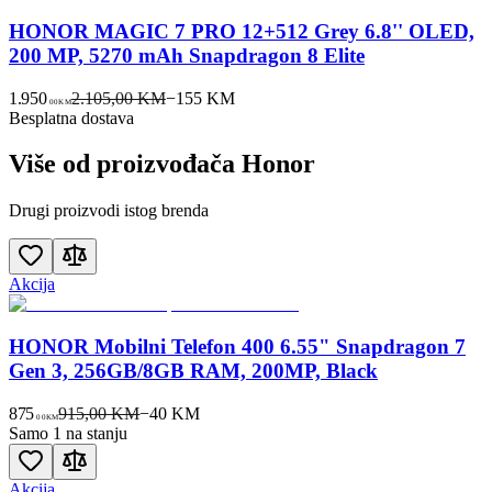
HONOR MAGIC 7 PRO 12+512 Grey 6.8'' OLED,
200 MP, 5270 mAh Snapdragon 8 Elite
1.950
2.105,00 KM
−
155
KM
00
KM
Besplatna dostava
Više od proizvođača
Honor
Drugi proizvodi istog brenda
Akcija
HONOR Mobilni Telefon 400 6.55" Snapdragon 7
Gen 3, 256GB/8GB RAM, 200MP, Black
875
915,00 KM
−
40
KM
00
KM
Samo 1 na stanju
Akcija