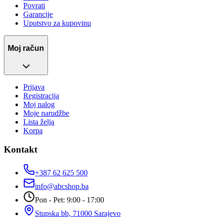
Povrati
Garancije
Uputstvo za kupovinu
Moj račun
Prijava
Registracija
Moj nalog
Moje narudžbe
Lista želja
Korpa
Kontakt
+387 62 625 500
info@abcshop.ba
Pon - Pet: 9:00 - 17:00
Stupska bb, 71000 Sarajevo