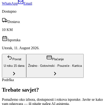
WhatsApp
Email
Dostupno
Dostava
10 KM
Isporuka
Utorak, 11. August 2026.
Povrat
Plaćanje
U roku
15
dana
Žiralno · Gotovinski · Pouzeće · Kartica
Podrška
Trebate savjet?
Pomažemo oko izbora, dostupnosti i rokova isporuke. Javite se kako
vam odgovara
— ili pitajte našeg AI asistenta.