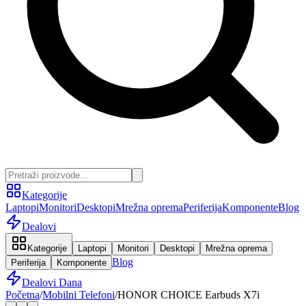
Kategorije
Laptopi
Monitori
Desktopi
Mrežna oprema
Periferija
Komponente
Blog
Dealovi
Kategorije
Laptopi
Monitori
Desktopi
Mrežna oprema
Blog
Periferija
Komponente
Dealovi Dana
Početna
/
Mobilni Telefoni
/
HONOR CHOICE Earbuds X7i