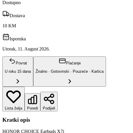
Dostupno
Dostava
10 KM
Isporuka
Utorak, 11. August 2026.
Povrat
Plaćanje
U roku
15
dana
Žiralno · Gotovinski · Pouzeće · Kartica
Lista želja
Poredi
Podijeli
Kratki opis
HONOR CHOICE Earbuds X7i