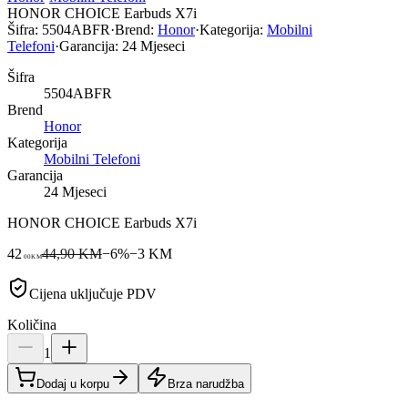
HONOR CHOICE Earbuds X7i
Šifra:
5504ABFR
·
Brend:
Honor
·
Kategorija:
Mobilni
Telefoni
·
Garancija:
24 Mjeseci
Šifra
5504ABFR
Brend
Honor
Kategorija
Mobilni Telefoni
Garancija
24 Mjeseci
HONOR CHOICE Earbuds X7i
42
44,90 KM
−
6
%
−
3
KM
00
KM
Cijena uključuje PDV
Količina
1
Dodaj u korpu
Brza narudžba