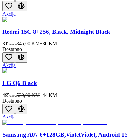
Akcija
Redmi 15C 8+256, Black, Midnight Black
315
345,00 KM
−
30
KM
00
KM
Dostupno
Akcija
LG Q6 Black
495
539,00 KM
−
44
KM
00
KM
Dostupno
Akcija
Samsung A07 6+128GB,VioletViolet, Android 15