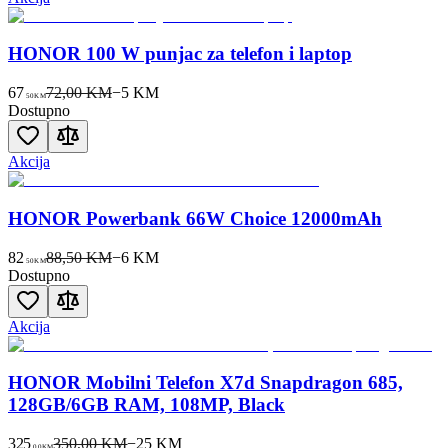
HONOR 100 W punjac za telefon i laptop
67
72,00 KM
−
5
KM
50
KM
Dostupno
Akcija
HONOR Powerbank 66W Choice 12000mAh
82
88,50 KM
−
6
KM
50
KM
Dostupno
Akcija
HONOR Mobilni Telefon X7d Snapdragon 685,
128GB/6GB RAM, 108MP, Black
325
350,00 KM
−
25
KM
00
KM