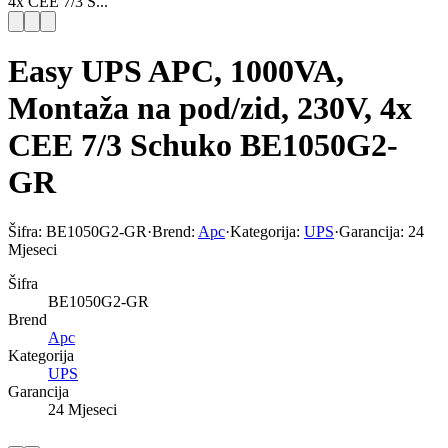
4x CEE 7/3 S...
Easy UPS APC, 1000VA,
Montaža na pod/zid, 230V, 4x
CEE 7/3 Schuko BE1050G2-
GR
Šifra:
BE1050G2-GR
·
Brend:
Apc
·
Kategorija:
UPS
·
Garancija:
24
Mjeseci
Šifra
BE1050G2-GR
Brend
Apc
Kategorija
UPS
Garancija
24 Mjeseci