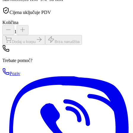
00
KM
Cijena uključuje PDV
Količina
1
Dodaj u korpu
Brza narudžba
Trebate pomoć?
Poziv