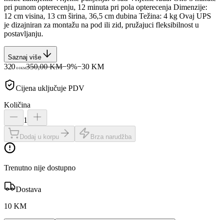
pri punom opterecenju, 12 minuta pri pola opterecenja Dimenzije:
12 cm visina, 13 cm širina, 36,5 cm dubina Težina: 4 kg Ovaj UPS
je dizajniran za montažu na pod ili zid, pružajuci fleksibilnost u
postavljanju.
Saznaj više
320
350,00 KM
−
9
%
−
30
KM
00
KM
Cijena uključuje PDV
Količina
1
Dodaj u korpu
Brza narudžba
Trenutno nije dostupno
Dostava
10 KM