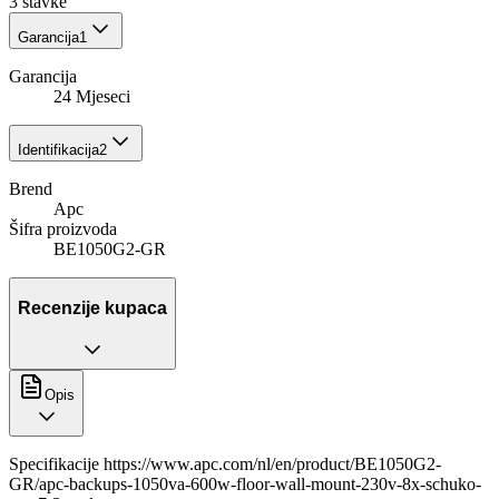
3
stavke
Garancija
1
Garancija
24 Mjeseci
Identifikacija
2
Brend
Apc
Šifra proizvoda
BE1050G2-GR
Recenzije kupaca
Opis
Specifikacije https://www.apc.com/nl/en/product/BE1050G2-
GR/apc-backups-1050va-600w-floor-wall-mount-230v-8x-schuko-