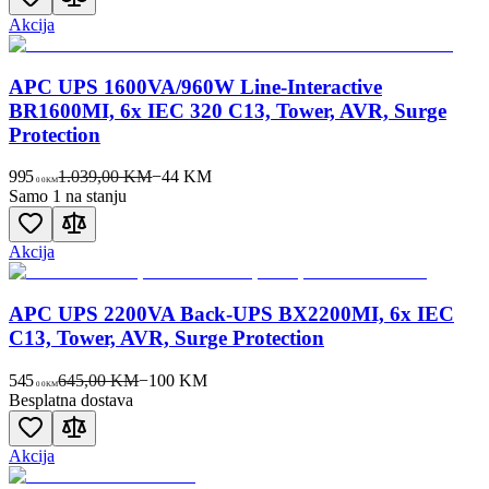
Akcija
APC UPS 1600VA/960W Line-Interactive
BR1600MI, 6x IEC 320 C13, Tower, AVR, Surge
Protection
995
1.039,00 KM
−
44
KM
00
KM
Samo 1 na stanju
Akcija
APC UPS 2200VA Back-UPS BX2200MI, 6x IEC
C13, Tower, AVR, Surge Protection
545
645,00 KM
−
100
KM
00
KM
Besplatna dostava
Akcija