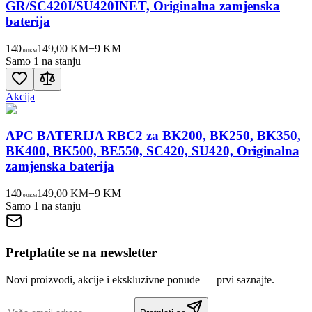
GR/SC420I/SU420INET, Originalna zamjenska
baterija
140
149,00 KM
−
9
KM
00
KM
Samo 1 na stanju
Akcija
APC BATERIJA RBC2 za BK200, BK250, BK350,
BK400, BK500, BE550, SC420, SU420, Originalna
zamjenska baterija
140
149,00 KM
−
9
KM
00
KM
Samo 1 na stanju
Pretplatite se na newsletter
Novi proizvodi, akcije i ekskluzivne ponude — prvi saznajte.