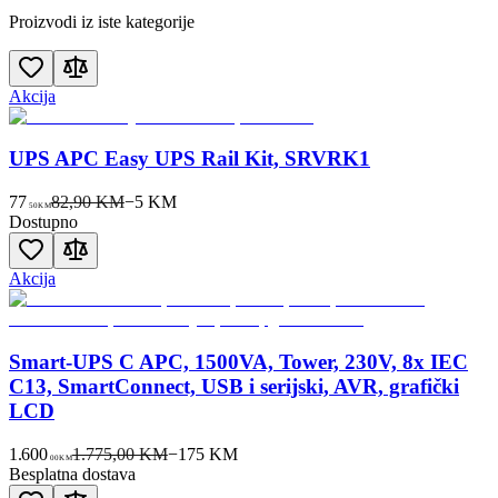
Proizvodi iz iste kategorije
Akcija
UPS APC Easy UPS Rail Kit, SRVRK1
77
82,90 KM
−
5
KM
50
KM
Dostupno
Akcija
Smart-UPS C APC, 1500VA, Tower, 230V, 8x IEC
C13, SmartConnect, USB i serijski, AVR, grafički
LCD
1.600
1.775,00 KM
−
175
KM
00
KM
Besplatna dostava