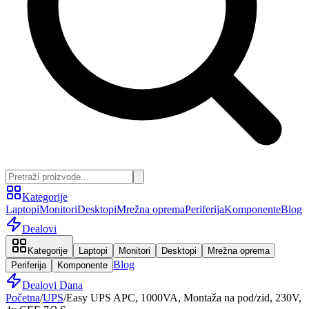
Kategorije
Laptopi
Monitori
Desktopi
Mrežna oprema
Periferija
Komponente
Blog
Dealovi
Kategorije
Laptopi
Monitori
Desktopi
Mrežna oprema
Blog
Periferija
Komponente
Dealovi Dana
Početna
/
UPS
/
Easy UPS APC, 1000VA, Montaža na pod/zid, 230V,