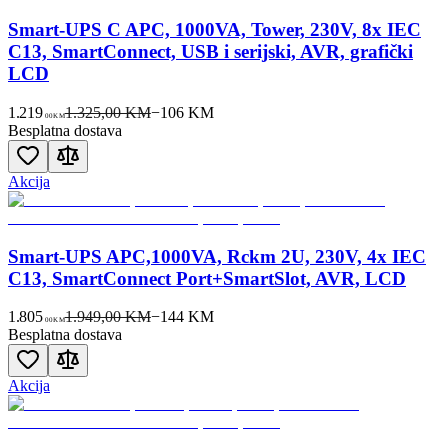
Smart-UPS C APC, 1000VA, Tower, 230V, 8x IEC
C13, SmartConnect, USB i serijski, AVR, grafički
LCD
1.219
1.325,00 KM
−
106
KM
00
KM
Besplatna dostava
Akcija
Smart-UPS APC,1000VA, Rckm 2U, 230V, 4x IEC
C13, SmartConnect Port+SmartSlot, AVR, LCD
1.805
1.949,00 KM
−
144
KM
00
KM
Besplatna dostava
Akcija