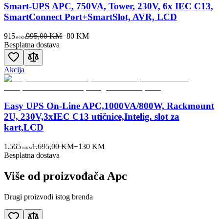
Smart-UPS APC, 750VA, Tower, 230V, 6x IEC C13,
SmartConnect Port+SmartSlot, AVR, LCD
915
995,00 KM
−
80
KM
00
KM
Besplatna dostava
Akcija
Easy UPS On-Line APC,1000VA/800W, Rackmount
2U, 230V,3xIEC C13 utičnice,Intelig. slot za
kart,LCD
1.565
1.695,00 KM
−
130
KM
00
KM
Besplatna dostava
Više od proizvođača
Apc
Drugi proizvodi istog brenda