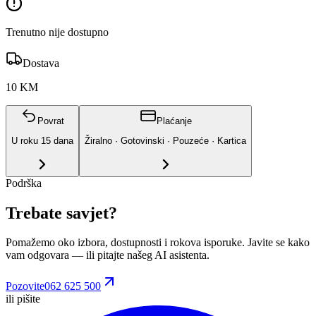
Trenutno nije dostupno
Dostava
10 KM
Povrat
Plaćanje
U roku
15
dana
Žiralno · Gotovinski · Pouzeće · Kartica
Podrška
Trebate savjet?
Pomažemo oko izbora, dostupnosti i rokova isporuke. Javite se kako
vam odgovara
— ili pitajte našeg AI asistenta.
Pozovite
062 625 500
ili pišite