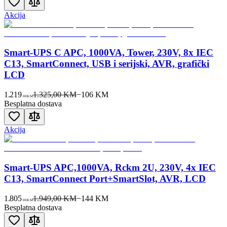
Akcija
Smart-UPS C APC, 1000VA, Tower, 230V, 8x IEC
C13, SmartConnect, USB i serijski, AVR, grafički
LCD
1.219
1.325,00 KM
−
106
KM
00
KM
Besplatna dostava
Akcija
Smart-UPS APC,1000VA, Rckm 2U, 230V, 4x IEC
C13, SmartConnect Port+SmartSlot, AVR, LCD
1.805
1.949,00 KM
−
144
KM
00
KM
Besplatna dostava