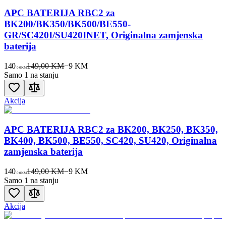
APC BATERIJA RBC2 za
BK200/BK350/BK500/BE550-
GR/SC420I/SU420INET, Originalna zamjenska
baterija
140
149,00 KM
−
9
KM
00
KM
Samo 1 na stanju
Akcija
APC BATERIJA RBC2 za BK200, BK250, BK350,
BK400, BK500, BE550, SC420, SU420, Originalna
zamjenska baterija
140
149,00 KM
−
9
KM
00
KM
Samo 1 na stanju
Akcija