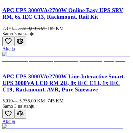
APC UPS 3000VA/2700W Online Easy UPS SRV
RM, 6x IEC C13, Rackmount, Rail Kit
2.370
2.559,00 KM
−
189
KM
00
KM
Samo 3 na stanju
Akcija
APC UPS 3000VA/2700W Line-Interactive Smart-
UPS 3000VA LCD RM 2U, 8x IEC C13, 1x IEC
C19, Rackmount, AVR, Pure Sinewave
5.010
5.755,00 KM
−
745
KM
00
KM
Samo 3 na stanju
Akcija