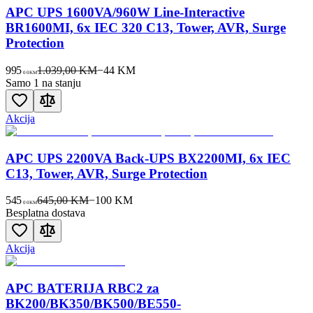
APC UPS 1600VA/960W Line-Interactive
BR1600MI, 6x IEC 320 C13, Tower, AVR, Surge
Protection
995
1.039,00 KM
−
44
KM
00
KM
Samo 1 na stanju
Akcija
APC UPS 2200VA Back-UPS BX2200MI, 6x IEC
C13, Tower, AVR, Surge Protection
545
645,00 KM
−
100
KM
00
KM
Besplatna dostava
Akcija
APC BATERIJA RBC2 za
BK200/BK350/BK500/BE550-