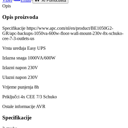
Viber
·
Email
·
AI Pomoć
Beta
Opis
Opis proizvoda
Specifikacije https://www.apc.com/nl/en/product/BE1050G2-
GR/apc-backups-1050va-600w-floor-wall-mount-230v-8x-schuko-
cee-7-3-outlets-us
Vrsta uređaja Easy UPS
Izlazna snaga 1000VA/600W
Izlazni napon 230V
Ulazni napon 230V
Vrijeme punjenja 8h
Priključci 4x CEE 7/3 Schuko
Ostale informacije AVR
Specifikacije