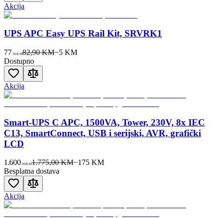
Akcija
UPS APC Easy UPS Rail Kit, SRVRK1
77
82,90 KM
−
5
KM
50
KM
Dostupno
Akcija
Smart-UPS C APC, 1500VA, Tower, 230V, 8x IEC
C13, SmartConnect, USB i serijski, AVR, grafički
LCD
1.600
1.775,00 KM
−
175
KM
00
KM
Besplatna dostava
Akcija