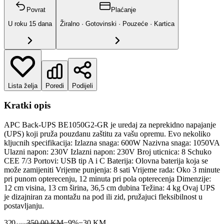
Povrat
Plaćanje
U roku
15
dana
Žiralno · Gotovinski · Pouzeće · Kartica
Lista želja
Poredi
Podijeli
Kratki opis
APC Back-UPS BE1050G2-GR je uredaj za neprekidno napajanje
(UPS) koji pruža pouzdanu zaštitu za vašu opremu. Evo nekoliko
kljucnih specifikacija: Izlazna snaga: 600W Nazivna snaga: 1050VA
Ulazni napon: 230V Izlazni napon: 230V Broj uticnica: 8 Schuko
CEE 7/3 Portovi: USB tip A i C Baterija: Olovna baterija koja se
može zamijeniti Vrijeme punjenja: 8 sati Vrijeme rada: Oko 3 minute
pri punom opterecenju, 12 minuta pri pola opterecenja Dimenzije:
12 cm visina, 13 cm širina, 36,5 cm dubina Težina: 4 kg Ovaj UPS
je dizajniran za montažu na pod ili zid, pružajuci fleksibilnost u
postavljanju.
320
350,00 KM
−
9
%
−
30
KM