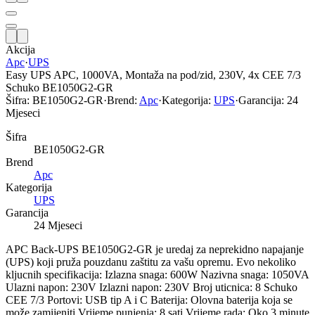
Akcija
Apc
·
UPS
Easy UPS APC, 1000VA, Montaža na pod/zid, 230V, 4x CEE 7/3
Schuko BE1050G2-GR
Šifra:
BE1050G2-GR
·
Brend:
Apc
·
Kategorija:
UPS
·
Garancija:
24
Mjeseci
Šifra
BE1050G2-GR
Brend
Apc
Kategorija
UPS
Garancija
24 Mjeseci
APC Back-UPS BE1050G2-GR je uredaj za neprekidno napajanje
(UPS) koji pruža pouzdanu zaštitu za vašu opremu. Evo nekoliko
kljucnih specifikacija: Izlazna snaga: 600W Nazivna snaga: 1050VA
Ulazni napon: 230V Izlazni napon: 230V Broj uticnica: 8 Schuko
CEE 7/3 Portovi: USB tip A i C Baterija: Olovna baterija koja se
može zamijeniti Vrijeme punjenja: 8 sati Vrijeme rada: Oko 3 minute