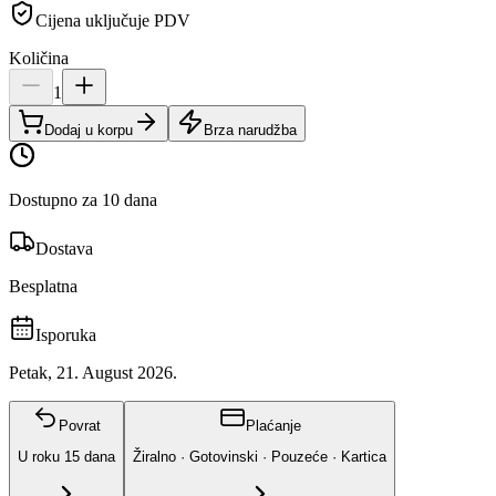
Cijena uključuje PDV
Količina
1
Dodaj u korpu
Brza narudžba
Dostupno za
10 dana
Dostava
Besplatna
Isporuka
Petak, 21. August 2026.
Povrat
Plaćanje
U roku
15
dana
Žiralno · Gotovinski · Pouzeće · Kartica