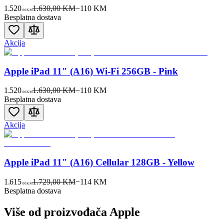
1.520
1.630,00 KM
−
110
KM
00
KM
Besplatna dostava
Akcija
Apple iPad 11" (A16) Wi-Fi 256GB - Pink
1.520
1.630,00 KM
−
110
KM
00
KM
Besplatna dostava
Akcija
Apple iPad 11" (A16) Cellular 128GB - Yellow
1.615
1.729,00 KM
−
114
KM
00
KM
Besplatna dostava
Više od proizvođača
Apple