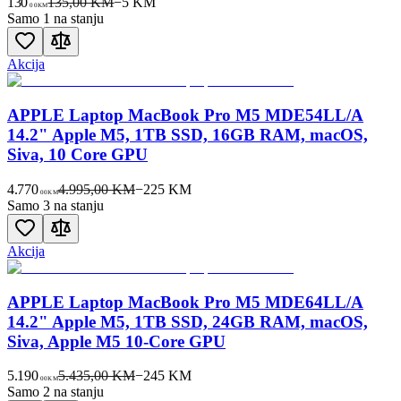
130
135,00 KM
−
5
KM
00
KM
Samo 1 na stanju
Akcija
APPLE Laptop MacBook Pro M5 MDE54LL/A
14.2" Apple M5, 1TB SSD, 16GB RAM, macOS,
Siva, 10 Core GPU
4.770
4.995,00 KM
−
225
KM
00
KM
Samo 3 na stanju
Akcija
APPLE Laptop MacBook Pro M5 MDE64LL/A
14.2" Apple M5, 1TB SSD, 24GB RAM, macOS,
Siva, Apple M5 10-Core GPU
5.190
5.435,00 KM
−
245
KM
00
KM
Samo 2 na stanju