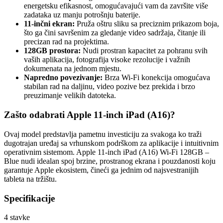
energetsku efikasnost, omogućavajući vam da završite više
zadataka uz manju potrošnju baterije.
11-inčni ekran:
Pruža oštru sliku sa preciznim prikazom boja,
što ga čini savršenim za gledanje video sadržaja, čitanje ili
precizan rad na projektima.
128GB prostora:
Nudi prostran kapacitet za pohranu svih
vaših aplikacija, fotografija visoke rezolucije i važnih
dokumenata na jednom mjestu.
Napredno povezivanje:
Brza Wi-Fi konekcija omogućava
stabilan rad na daljinu, video pozive bez prekida i brzo
preuzimanje velikih datoteka.
Zašto odabrati Apple 11-inch iPad (A16)?
Ovaj model predstavlja pametnu investiciju za svakoga ko traži
dugotrajan uređaj sa vrhunskom podrškom za aplikacije i intuitivnim
operativnim sistemom. Apple 11-inch iPad (A16) Wi-Fi 128GB –
Blue nudi idealan spoj brzine, prostranog ekrana i pouzdanosti koju
garantuje Apple ekosistem, čineći ga jednim od najsvestranijih
tableta na tržištu.
Specifikacije
4
stavke