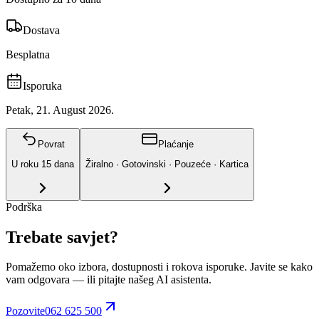
Dostava
Besplatna
Isporuka
Petak, 21. August 2026.
Povrat
Plaćanje
U roku
15
dana
Žiralno · Gotovinski · Pouzeće · Kartica
Podrška
Trebate savjet?
Pomažemo oko izbora, dostupnosti i rokova isporuke. Javite se kako
vam odgovara
— ili pitajte našeg AI asistenta.
Pozovite
062 625 500