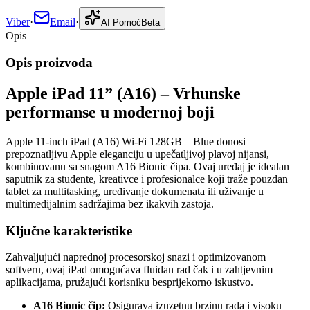
Viber
·
Email
·
AI Pomoć
Beta
Opis
Opis proizvoda
Apple iPad 11” (A16) – Vrhunske
performanse u modernoj boji
Apple 11-inch iPad (A16) Wi-Fi 128GB – Blue donosi
prepoznatljivu Apple eleganciju u upečatljivoj plavoj nijansi,
kombinovanu sa snagom A16 Bionic čipa. Ovaj uređaj je idealan
saputnik za studente, kreativce i profesionalce koji traže pouzdan
tablet za multitasking, uređivanje dokumenata ili uživanje u
multimedijalnim sadržajima bez ikakvih zastoja.
Ključne karakteristike
Zahvaljujući naprednoj procesorskoj snazi i optimizovanom
softveru, ovaj iPad omogućava fluidan rad čak i u zahtjevnim
aplikacijama, pružajući korisniku besprijekorno iskustvo.
A16 Bionic čip:
Osigurava izuzetnu brzinu rada i visoku