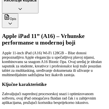
Recenzije kupaca
Opis
Apple iPad 11” (A16) – Vrhunske
performanse u modernoj boji
Apple 11-inch iPad (A16) Wi-Fi 128GB – Blue donosi
prepoznatljivu Apple eleganciju u upečatljivoj plavoj nijansi,
kombinovanu sa snagom A16 Bionic čipa. Ovaj uređaj je idealan
saputnik za studente, kreativce i profesionalce koji traže pouzdan
tablet za multitasking, uređivanje dokumenata ili uživanje u
multimedijalnim sadržajima bez ikakvih zastoja.
Ključne karakteristike
Zahvaljujući naprednoj procesorskoj snazi i optimizovanom
softveru, ovaj iPad omogućava fluidan rad čak i u zahtjevnim
aplikacijama, pružajući korisniku besprijekorno iskustvo.