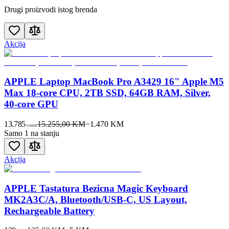
Drugi proizvodi istog brenda
Akcija
APPLE Laptop MacBook Pro A3429 16" Apple M5
Max 18-core CPU, 2TB SSD, 64GB RAM, Silver,
40-core GPU
13.785
15.255,00 KM
−
1.470
KM
00
KM
Samo 1 na stanju
Akcija
APPLE Tastatura Bezicna Magic Keyboard
MK2A3C/A, Bluetooth/USB-C, US Layout,
Rechargeable Battery