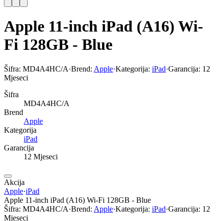
Apple 11-inch iPad (A16) Wi-
Fi 128GB - Blue
Šifra:
MD4A4HC/A
·
Brend:
Apple
·
Kategorija:
iPad
·
Garancija:
12
Mjeseci
Šifra
MD4A4HC/A
Brend
Apple
Kategorija
iPad
Garancija
12 Mjeseci
Akcija
Apple
·
iPad
Apple 11-inch iPad (A16) Wi-Fi 128GB - Blue
Šifra:
MD4A4HC/A
·
Brend:
Apple
·
Kategorija:
iPad
·
Garancija:
12
Mjeseci