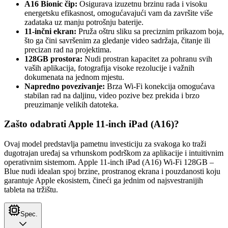
A16 Bionic čip:
Osigurava izuzetnu brzinu rada i visoku
energetsku efikasnost, omogućavajući vam da završite više
zadataka uz manju potrošnju baterije.
11-inčni ekran:
Pruža oštru sliku sa preciznim prikazom boja,
što ga čini savršenim za gledanje video sadržaja, čitanje ili
precizan rad na projektima.
128GB prostora:
Nudi prostran kapacitet za pohranu svih
vaših aplikacija, fotografija visoke rezolucije i važnih
dokumenata na jednom mjestu.
Napredno povezivanje:
Brza Wi-Fi konekcija omogućava
stabilan rad na daljinu, video pozive bez prekida i brzo
preuzimanje velikih datoteka.
Zašto odabrati Apple 11-inch iPad (A16)?
Ovaj model predstavlja pametnu investiciju za svakoga ko traži
dugotrajan uređaj sa vrhunskom podrškom za aplikacije i intuitivnim
operativnim sistemom. Apple 11-inch iPad (A16) Wi-Fi 128GB –
Blue nudi idealan spoj brzine, prostranog ekrana i pouzdanosti koju
garantuje Apple ekosistem, čineći ga jednim od najsvestranijih
tableta na tržištu.
Spec.