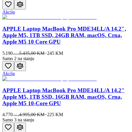
Akcija
APPLE Laptop MacBook Pro MDE34LL/A 14.2",
Apple M5, 1TB SSD, 24GB RAM, macOS, Crna,
Apple M5 10 Core GPU
5.190
5.435,00 KM
−
245
KM
00
KM
Samo 2 na stanju
Akcija
APPLE Laptop MacBook Pro MDE14LL/A 14.2"
Apple M5, 1TB SSD, 16GB RAM, macOS, Crna,
Apple M5 10-Core GPU
4.770
4.995,00 KM
−
225
KM
00
KM
Samo 3 na stanju