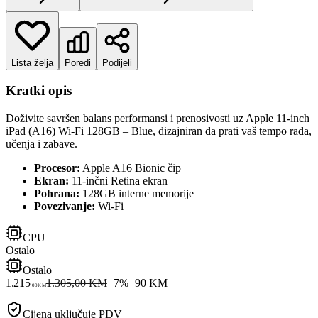
Lista želja
Poredi
Podijeli
Kratki opis
Doživite savršen balans performansi i prenosivosti uz Apple 11-inch
iPad (A16) Wi-Fi 128GB – Blue, dizajniran da prati vaš tempo rada,
učenja i zabave.
Procesor:
Apple A16 Bionic čip
Ekran:
11-inčni Retina ekran
Pohrana:
128GB interne memorije
Povezivanje:
Wi-Fi
CPU
Ostalo
Ostalo
1.215
1.305,00 KM
−
7
%
−
90
KM
00
KM
Cijena uključuje PDV