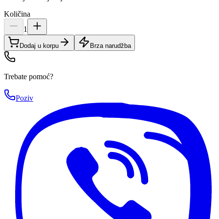
Količina
1
Dodaj u korpu
Brza narudžba
Trebate pomoć?
Poziv