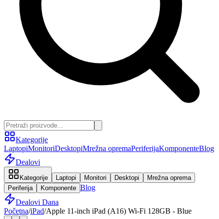
Kategorije
Laptopi
Monitori
Desktopi
Mrežna oprema
Periferija
Komponente
Blog
Dealovi
Kategorije
Laptopi
Monitori
Desktopi
Mrežna oprema
Blog
Periferija
Komponente
Dealovi Dana
Početna
/
iPad
/
Apple 11-inch iPad (A16) Wi-Fi 128GB - Blue