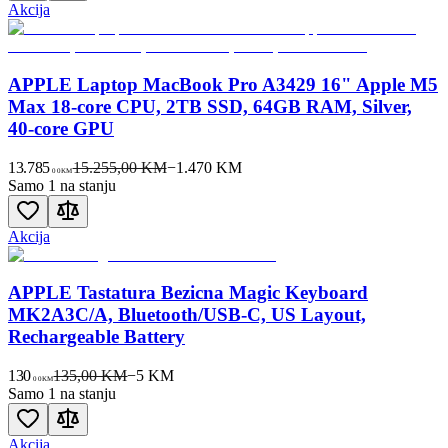
Akcija
APPLE Laptop MacBook Pro A3429 16" Apple M5
Max 18-core CPU, 2TB SSD, 64GB RAM, Silver,
40-core GPU
13.785
15.255,00 KM
−
1.470
KM
00
KM
Samo 1 na stanju
Akcija
APPLE Tastatura Bezicna Magic Keyboard
MK2A3C/A, Bluetooth/USB-C, US Layout,
Rechargeable Battery
130
135,00 KM
−
5
KM
00
KM
Samo 1 na stanju
Akcija