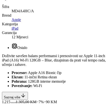
Šifra
MD4A4HC/A
Brend
Apple
Kategorija
iPad
Garancija
12 Mjeseci
Ostalo
Doživite savršen balans performansi i prenosivosti uz Apple 11-inch
iPad (A16) Wi-Fi 128GB – Blue, dizajniran da prati vaš tempo rada,
učenja i zabave.
Procesor:
Apple A16 Bionic čip
Ekran:
11-inčni Retina ekran
Pohrana:
128GB interne memorije
Povezivanje:
Wi-Fi
Saznaj više
1.215
1.305,00 KM
−
7
%
−
90
KM
00
KM