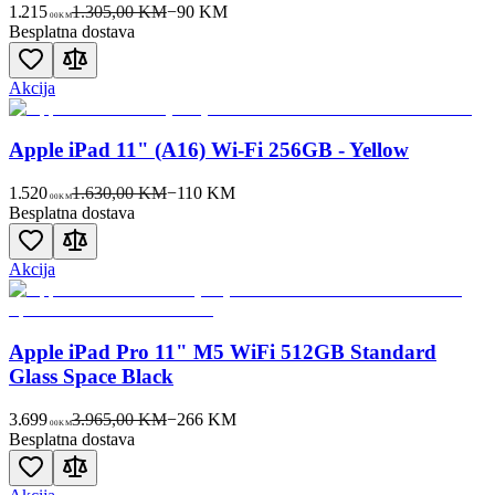
1.215
1.305,00 KM
−
90
KM
00
KM
Besplatna dostava
Akcija
Apple iPad 11" (A16) Wi-Fi 256GB - Yellow
1.520
1.630,00 KM
−
110
KM
00
KM
Besplatna dostava
Akcija
Apple iPad Pro 11" M5 WiFi 512GB Standard
Glass Space Black
3.699
3.965,00 KM
−
266
KM
00
KM
Besplatna dostava