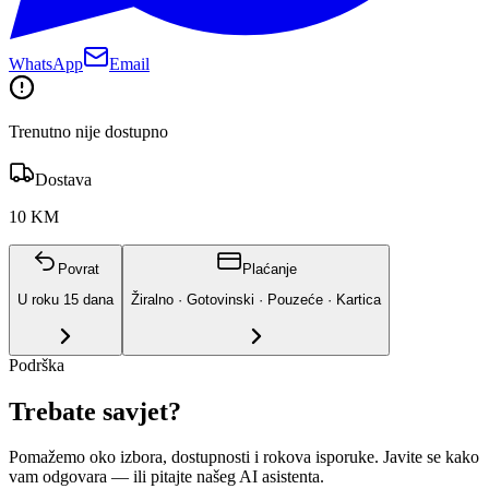
WhatsApp
Email
Trenutno nije dostupno
Dostava
10 KM
Povrat
Plaćanje
U roku
15
dana
Žiralno · Gotovinski · Pouzeće · Kartica
Podrška
Trebate savjet?
Pomažemo oko izbora, dostupnosti i rokova isporuke. Javite se kako
vam odgovara
— ili pitajte našeg AI asistenta.