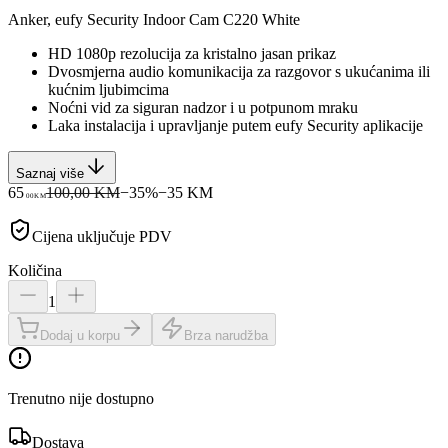
Anker, eufy Security Indoor Cam C220 White
HD 1080p rezolucija za kristalno jasan prikaz
Dvosmjerna audio komunikacija za razgovor s ukućanima ili
kućnim ljubimcima
Noćni vid za siguran nadzor i u potpunom mraku
Laka instalacija i upravljanje putem eufy Security aplikacije
Saznaj više
65
100,00 KM
−
35
%
−
35
KM
00
KM
Cijena uključuje PDV
Količina
1
Dodaj u korpu
Brza narudžba
Trenutno nije dostupno
Dostava