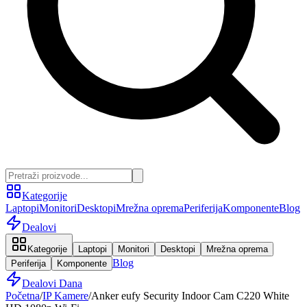
Kategorije
Laptopi
Monitori
Desktopi
Mrežna oprema
Periferija
Komponente
Blog
Dealovi
Kategorije
Laptopi
Monitori
Desktopi
Mrežna oprema
Blog
Periferija
Komponente
Dealovi Dana
Početna
/
IP Kamere
/
Anker eufy Security Indoor Cam C220 White