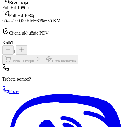
Rezolucija
Full Hd 1080p
Full Hd 1080p
65
100,00 KM
−
35
%
−
35
KM
00
KM
Cijena uključuje PDV
Količina
1
Dodaj u korpu
Brza narudžba
Trebate pomoć?
Poziv