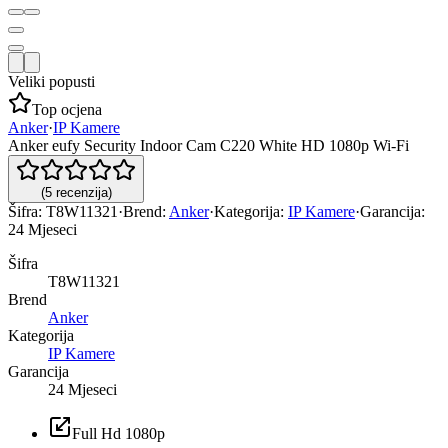
Veliki popusti
Top ocjena
Anker
·
IP Kamere
Anker eufy Security Indoor Cam C220 White HD 1080p Wi-Fi
(
5
recenzija
)
Šifra:
T8W11321
·
Brend:
Anker
·
Kategorija:
IP Kamere
·
Garancija:
24 Mjeseci
Šifra
T8W11321
Brend
Anker
Kategorija
IP Kamere
Garancija
24 Mjeseci
Full Hd 1080p