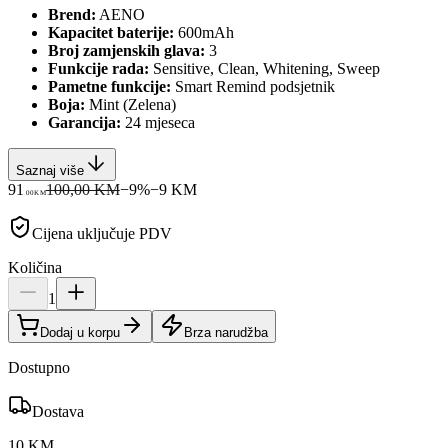
Brend:
AENO
Kapacitet baterije:
600mAh
Broj zamjenskih glava:
3
Funkcije rada:
Sensitive, Clean, Whitening, Sweep
Pametne funkcije:
Smart Remind podsjetnik
Boja:
Mint (Zelena)
Garancija:
24 mjeseca
Saznaj više
91
100,00 KM
−
9
%
−
9
KM
00
KM
Cijena uključuje PDV
Količina
1
Dodaj u korpu
Brza narudžba
Dostupno
Dostava
10 KM