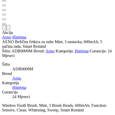
Akcija
Aeno
·
Higijena
AENO Bežična četkica za zube Mint, 3 nastavka, 600mAh, 5
načina rada, Smart Remind
Šifra:
ADB0009M
·
Brend:
Aeno
·
Kategorija:
Higijena
·
Garancija:
24
Mjeseci
Šifra
ADB0009M
Brend
Aeno
Kategorija
Higijena
Garancija
24 Mjeseci
Wireless Tooth Brush, Mint, 3 Brush Heads, 600mAh, Function:
Sensive, Clean, Whitening, Sweep, Smart Remind