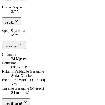
Izlazni Napon
3.7 V
Izgled
1
Spoljašnja Boja
Mint
Garancija
5
Garancija
24 Mjeseci
Certifikati
CE, ROHS
Kriteriji Validacije Garancije
Serial Number
Povrat Proizvoda U Garanciji
Yes
Trajanje Garancije (Mjeseci)
24 month(s)
Identifikacija
5