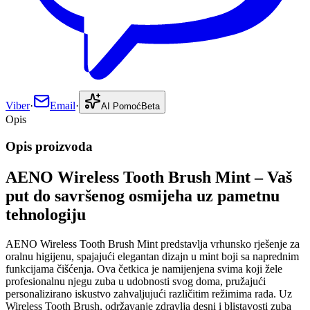
Viber
·
Email
·
AI Pomoć
Beta
Opis
Opis proizvoda
AENO Wireless Tooth Brush Mint – Vaš
put do savršenog osmijeha uz pametnu
tehnologiju
AENO Wireless Tooth Brush Mint predstavlja vrhunsko rješenje za
oralnu higijenu, spajajući elegantan dizajn u mint boji sa naprednim
funkcijama čišćenja. Ova četkica je namijenjena svima koji žele
profesionalnu njegu zuba u udobnosti svog doma, pružajući
personalizirano iskustvo zahvaljujući različitim režimima rada. Uz
Wireless Tooth Brush, održavanje zdravlja desni i blistavosti zuba