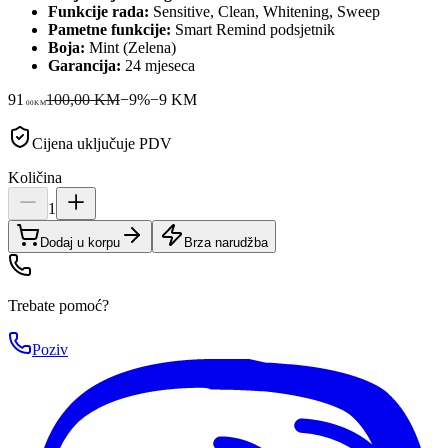
Funkcije rada:
Sensitive, Clean, Whitening, Sweep
Pametne funkcije:
Smart Remind podsjetnik
Boja:
Mint (Zelena)
Garancija:
24 mjeseca
91
100,00 KM
−
9
%
−
9
KM
00
KM
Cijena uključuje PDV
Količina
1
Dodaj u korpu
Brza narudžba
Trebate pomoć?
Poziv