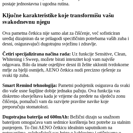
postaje jednostavna i ugodna rutina.
Ključne karakteristike koje transformišu vašu
svakodnevnu njegu
Ova pametna četkica nije samo alat za čišćenje, već sofisticiran
uređaj dizajniran da se prilagodi specifičnim potrebama vaših zuba i
desni, osiguravajući dugotrajnu svježinu i zdravlje.
Četiri specijalizirana načina rada:
Uz funkcije Sensitive, Clean,
Whitening i Sweep, možete birati intenzitet koji vam najviše
odgovara. Bilo da imate osjetljive desni ili želite ukloniti tvrdokorne
mrlje za bjelji osmijeh, AENO četkica nudi precizno rješenje za
svaki tip zuba.
Smart Remind tehnologija:
Pametni podsjetnik osigurava da svaki
dio vaše usne šupljine dobije jednaku pažnju. Ova funkcija vas
diskretno obavještava kada je vrijeme da pređete na sljedeću zonu
čišćenja, pomažući vam da razvijete pravilne navike koje
preporučuju stomatolozi.
Dugotrajna baterija od 600mAh:
Bežični dizajn sa snažnom
baterijom omogućava vam sedmice korištenja bez potrebe za stalnim
punjenjem. To čini AENO četkicu idealnim saputnikom na
putovanjima, oslobađajući vas brige o kablovima i utičnicama u