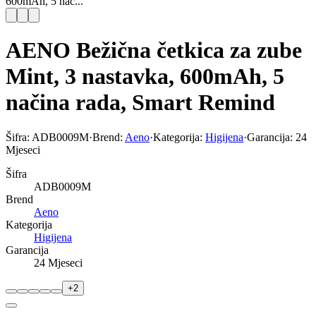
600mAh, 5 nač...
AENO Bežična četkica za zube
Mint, 3 nastavka, 600mAh, 5
načina rada, Smart Remind
Šifra:
ADB0009M
·
Brend:
Aeno
·
Kategorija:
Higijena
·
Garancija:
24
Mjeseci
Šifra
ADB0009M
Brend
Aeno
Kategorija
Higijena
Garancija
24 Mjeseci
+
2