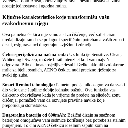
Wireless Tooth Brush, održavanje zdravlja desni i blistavosti zuba
postaje jednostavna i ugodna rutina.
Ključne karakteristike koje transformišu vašu
svakodnevnu njegu
Ova pametna četkica nije samo alat za čišćenje, već sofisticiran
uređaj dizajniran da se prilagodi specifičnim potrebama vaših zuba i
desni, osiguravajući dugotrajnu svježinu i zdravlje.
Četiri specijalizirana načina rada:
Uz funkcije Sensitive, Clean,
Whitening i Sweep, možete birati intenzitet koji vam najviše
odgovara. Bilo da imate osjetljive desni ili želite ukloniti tvrdokorne
mrlje za bjelji osmijeh, AENO četkica nudi precizno rješenje za
svaki tip zuba.
Smart Remind tehnologija:
Pametni podsjetnik osigurava da svaki
dio vaše usne šupljine dobije jednaku pažnju. Ova funkcija vas
diskretno obavještava kada je vrijeme da pređete na sljedeću zonu
čišćenja, pomažući vam da razvijete pravilne navike koje
preporučuju stomatolozi.
Dugotrajna baterija od 600mAh:
Bežični dizajn sa snažnom
baterijom omogućava vam sedmice korištenja bez potrebe za stalnim
punjenjem. To čini AENO četkicu idealnim saputnikom na