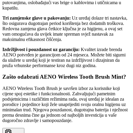
putovanjima, oslobađajući vas brige o kablovima i utičnicama u
kupatilu.
Tri zamjenske glave u pakovanju:
Uz uređaj dolaze tri nastavka,
što osigurava dugotrajan period korištenja bez dodatnih troškova.
Redovna zamjena glava četkice ključna je za higijenu, a ovaj set
vam omogućava da uvijek imate spreman svjež nastavak za
maksimalnu efikasnost čišćenja.
Izdržljivost i pouzdanost uz garanciju:
Kvalitet izrade brenda
AENO potvrđen je garancijom od 24 mjeseca. Možete biti sigurni
da ulažete u uređaj koji je testiran na izdržljivost i dizajniran da
pruža vrhunske performanse kroz dugi niz godina.
Zašto odabrati AENO Wireless Tooth Brush Mint?
AENO Wireless Tooth Brush je savršen izbor za korisnike koji
cijene spoj estetike i funkcionalnosti. Zahvaljujući pametnim
podsjetnicima i različitim režimima rada, ovaj uređaj je idealan za
porodice i pojedince koji žele unaprijediti svoju oralnu higijenu uz
minimalan trud. Njegova pouzdanost, dugotrajna baterija i nježnost
prema desnima čine ga jednom od najboljih investicija u vaše
dugoročno zdravlje i samopouzdanje.