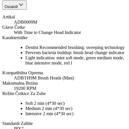
Ostalo
9
Artikal
ADB0009M
Glave Četke
With Time to Change Head Indicator
Karakteristike
Dentist Recommended brushing: sweeping technology
Prevents bacteria buildup: brush head change indicator
Light indication: mint soft mode, green medium mode,
blue intensive mode, red l
Kompatibilna Oprema
ADBTH9M Brush Heads (Mint)
Maksimalna Brzina
19200 RPM
Režim Četkice Za Zube
Soft 2 min (4*30 sec)
Medium 2 min (4*30 sec)
Intensive 2 min (4*30 sec)
Standardi Zaštite
IPX7