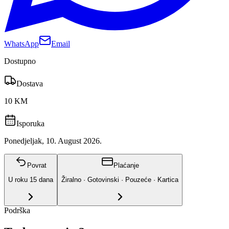
WhatsApp
Email
Dostupno
Dostava
10 KM
Isporuka
Ponedjeljak, 10. August 2026.
Povrat
Plaćanje
U roku
15
dana
Žiralno · Gotovinski · Pouzeće · Kartica
Podrška