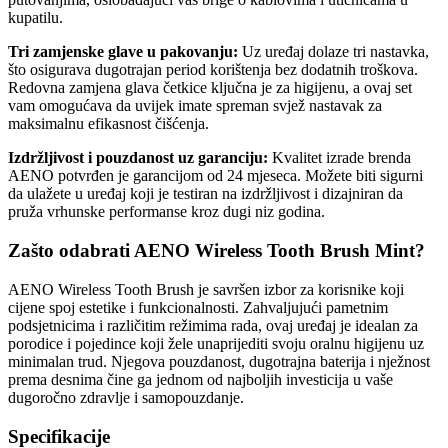
kupatilu.
Tri zamjenske glave u pakovanju:
Uz uređaj dolaze tri nastavka,
što osigurava dugotrajan period korištenja bez dodatnih troškova.
Redovna zamjena glava četkice ključna je za higijenu, a ovaj set
vam omogućava da uvijek imate spreman svjež nastavak za
maksimalnu efikasnost čišćenja.
Izdržljivost i pouzdanost uz garanciju:
Kvalitet izrade brenda
AENO potvrđen je garancijom od 24 mjeseca. Možete biti sigurni
da ulažete u uređaj koji je testiran na izdržljivost i dizajniran da
pruža vrhunske performanse kroz dugi niz godina.
Zašto odabrati AENO Wireless Tooth Brush Mint?
AENO Wireless Tooth Brush je savršen izbor za korisnike koji
cijene spoj estetike i funkcionalnosti. Zahvaljujući pametnim
podsjetnicima i različitim režimima rada, ovaj uređaj je idealan za
porodice i pojedince koji žele unaprijediti svoju oralnu higijenu uz
minimalan trud. Njegova pouzdanost, dugotrajna baterija i nježnost
prema desnima čine ga jednom od najboljih investicija u vaše
dugoročno zdravlje i samopouzdanje.
Specifikacije