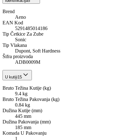
Identifikacija
5
Brend
Aeno
EAN Kod
5291485014186
Tip Četkice Za Zube
Sonic
Tip Vlakana
Dupont, Soft Hardness
Šifra proizvoda
ADB0009M
U kutiji
15
Bruto Težina Kutije (kg)
9.4 kg
Bruto Težina Pakovanja (kg)
0.84 kg
Dužina Kutije (mm)
445 mm
Dužina Pakovanja (mm)
185 mm
Komada U Pakovanju
1