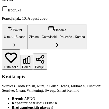
Isporuka
Ponedjeljak, 10. August 2026.
Povrat
Plaćanje
U roku
15
dana
Žiralno · Gotovinski · Pouzeće · Kartica
Lista želja
Poredi
Podijeli
Kratki opis
Wireless Tooth Brush, Mint, 3 Brush Heads, 600mAh, Function:
Sensive, Clean, Whitening, Sweep, Smart Remind
Brend:
AENO
Kapacitet baterije:
600mAh
Broj zamjenskih glava:
3