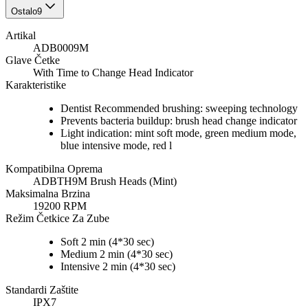
Ostalo
9
Artikal
ADB0009M
Glave Četke
With Time to Change Head Indicator
Karakteristike
Dentist Recommended brushing: sweeping technology
Prevents bacteria buildup: brush head change indicator
Light indication: mint soft mode, green medium mode,
blue intensive mode, red l
Kompatibilna Oprema
ADBTH9M Brush Heads (Mint)
Maksimalna Brzina
19200 RPM
Režim Četkice Za Zube
Soft 2 min (4*30 sec)
Medium 2 min (4*30 sec)
Intensive 2 min (4*30 sec)
Standardi Zaštite
IPX7