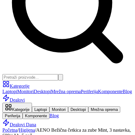
Kategorije
Laptopi
Monitori
Desktopi
Mrežna oprema
Periferija
Komponente
Blog
Dealovi
Kategorije
Laptopi
Monitori
Desktopi
Mrežna oprema
Blog
Periferija
Komponente
Dealovi Dana
Početna
/
Higijena
/
AENO Bežična četkica za zube Mint, 3 nastavka,