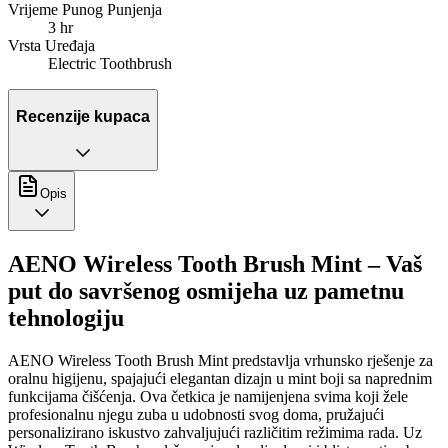
Vrijeme Punog Punjenja
3 hr
Vrsta Uređaja
Electric Toothbrush
Recenzije kupaca
Opis
AENO Wireless Tooth Brush Mint – Vaš
put do savršenog osmijeha uz pametnu
tehnologiju
AENO Wireless Tooth Brush Mint predstavlja vrhunsko rješenje za
oralnu higijenu, spajajući elegantan dizajn u mint boji sa naprednim
funkcijama čišćenja. Ova četkica je namijenjena svima koji žele
profesionalnu njegu zuba u udobnosti svog doma, pružajući
personalizirano iskustvo zahvaljujući različitim režimima rada. Uz