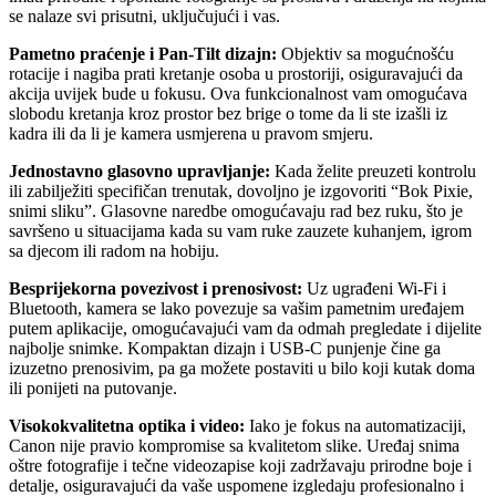
se nalaze svi prisutni, uključujući i vas.
Pametno praćenje i Pan-Tilt dizajn:
Objektiv sa mogućnošću
rotacije i nagiba prati kretanje osoba u prostoriji, osiguravajući da
akcija uvijek bude u fokusu. Ova funkcionalnost vam omogućava
slobodu kretanja kroz prostor bez brige o tome da li ste izašli iz
kadra ili da li je kamera usmjerena u pravom smjeru.
Jednostavno glasovno upravljanje:
Kada želite preuzeti kontrolu
ili zabilježiti specifičan trenutak, dovoljno je izgovoriti “Bok Pixie,
snimi sliku”. Glasovne naredbe omogućavaju rad bez ruku, što je
savršeno u situacijama kada su vam ruke zauzete kuhanjem, igrom
sa djecom ili radom na hobiju.
Besprijekorna povezivost i prenosivost:
Uz ugrađeni Wi-Fi i
Bluetooth, kamera se lako povezuje sa vašim pametnim uređajem
putem aplikacije, omogućavajući vam da odmah pregledate i dijelite
najbolje snimke. Kompaktan dizajn i USB-C punjenje čine ga
izuzetno prenosivim, pa ga možete postaviti u bilo koji kutak doma
ili ponijeti na putovanje.
Visokokvalitetna optika i video:
Iako je fokus na automatizaciji,
Canon nije pravio kompromise sa kvalitetom slike. Uređaj snima
oštre fotografije i tečne videozapise koji zadržavaju prirodne boje i
detalje, osiguravajući da vaše uspomene izgledaju profesionalno i