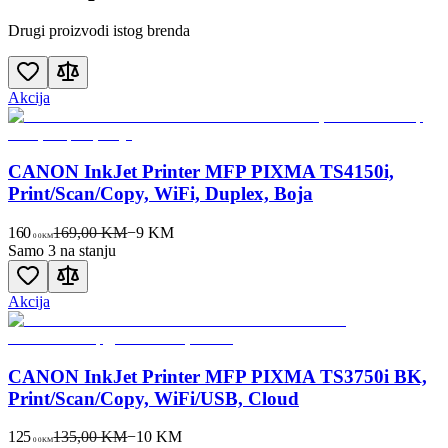
Drugi proizvodi istog brenda
Akcija
CANON InkJet Printer MFP PIXMA TS4150i,
Print/Scan/Copy, WiFi, Duplex, Boja
160
169,00 KM
−
9
KM
00
KM
Samo 3 na stanju
Akcija
CANON InkJet Printer MFP PIXMA TS3750i BK,
Print/Scan/Copy, WiFi/USB, Cloud
125
135,00 KM
−
10
KM
00
KM