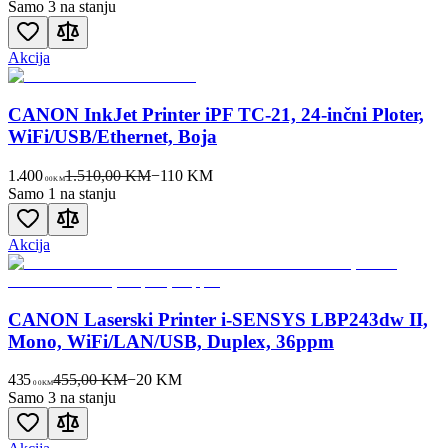
Samo 3 na stanju
Akcija
CANON InkJet Printer iPF TC-21, 24-inčni Ploter,
WiFi/USB/Ethernet, Boja
1.400
1.510,00 KM
−
110
KM
00
KM
Samo 1 na stanju
Akcija
CANON Laserski Printer i-SENSYS LBP243dw II,
Mono, WiFi/LAN/USB, Duplex, 36ppm
435
455,00 KM
−
20
KM
00
KM
Samo 3 na stanju