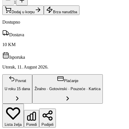
1
Dodaj u korpu
Brza narudžba
Dostupno
Dostava
10 KM
Isporuka
Utorak, 11. August 2026.
Povrat
Plaćanje
U roku
15
dana
Žiralno · Gotovinski · Pouzeće · Kartica
Lista želja
Poredi
Podijeli