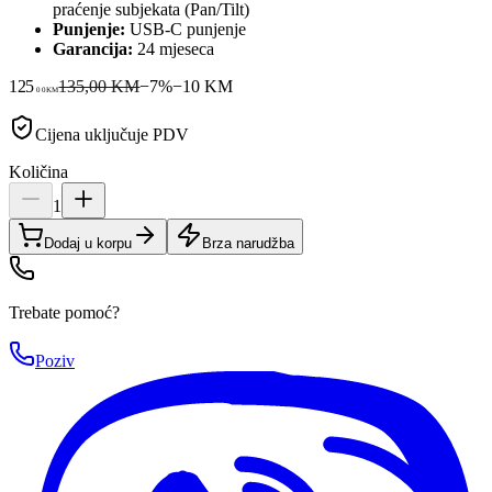
praćenje subjekata (Pan/Tilt)
Punjenje:
USB-C punjenje
Garancija:
24 mjeseca
125
135,00 KM
−
7
%
−
10
KM
00
KM
Cijena uključuje PDV
Količina
1
Dodaj u korpu
Brza narudžba
Trebate pomoć?
Poziv