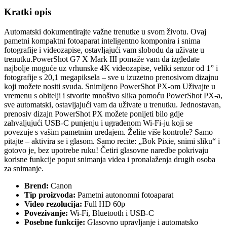
Kratki opis
Automatski dokumentirajte važne trenutke u svom životu. Ovaj
pametni kompaktni fotoaparat inteligentno komponira i snima
fotografije i videozapise, ostavljajući vam slobodu da uživate u
trenutku.PowerShot G7 X Mark III pomaže vam da izgledate
najbolje moguće uz vrhunske 4K videozapise, veliki senzor od 1” i
fotografije s 20,1 megapiksela – sve u izuzetno prenosivom dizajnu
koji možete nositi svuda. Snimljeno PowerShot PX-om Uživajte u
vremenu s obitelji i stvorite mnoštvo slika pomoću PowerShot PX-a,
sve automatski, ostavljajući vam da uživate u trenutku. Jednostavan,
prenosiv dizajn PowerShot PX možete ponijeti bilo gdje
zahvaljujući USB-C punjenju i ugrađenom Wi-Fi-ju koji se
povezuje s vašim pametnim uređajem. Želite više kontrole? Samo
pitajte – aktivira se i glasom. Samo recite: „Bok Pixie, snimi sliku“ i
gotovo je, bez upotrebe ruku! Četiri glasovne naredbe pokrivaju
korisne funkcije poput snimanja videa i pronalaženja drugih osoba
za snimanje.
Brend:
Canon
Tip proizvoda:
Pametni autonomni fotoaparat
Video rezolucija:
Full HD 60p
Povezivanje:
Wi-Fi, Bluetooth i USB-C
Posebne funkcije:
Glasovno upravljanje i automatsko