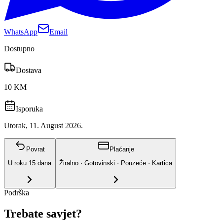
WhatsApp
Email
Dostupno
Dostava
10 KM
Isporuka
Utorak, 11. August 2026.
Povrat
Plaćanje
U roku
15
dana
Žiralno · Gotovinski · Pouzeće · Kartica
Podrška
Trebate savjet?