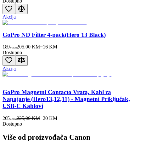
Dostupno
Akcija
GoPro ND Filter 4-pack(Hero 13 Black)
189
205,00 KM
−
16
KM
00
KM
Dostupno
Akcija
GoPro Magnetni Contacto Vrata, Kabl za
Napajanje (Hero13,12,11) - Magnetni Priključak,
USB-C Kablovi
205
225,00 KM
−
20
KM
00
KM
Dostupno
Više od proizvođača
Canon