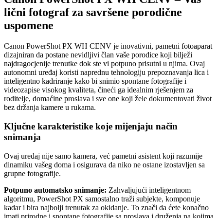
lični fotograf za savršene porodične
uspomene
Canon PowerShot PX WH CENV je inovativni, pametni fotoaparat
dizajniran da postane nevidljivi član vaše porodice koji bilježi
najdragocjenije trenutke dok ste vi potpuno prisutni u njima. Ovaj
autonomni uređaj koristi naprednu tehnologiju prepoznavanja lica i
inteligentno kadriranje kako bi snimio spontane fotografije i
videozapise visokog kvaliteta, čineći ga idealnim rješenjem za
roditelje, domaćine proslava i sve one koji žele dokumentovati život
bez držanja kamere u rukama.
Ključne karakteristike koje mijenjaju način
snimanja
Ovaj uređaj nije samo kamera, već pametni asistent koji razumije
dinamiku vašeg doma i osigurava da niko ne ostane izostavljen sa
grupne fotografije.
Potpuno automatsko snimanje:
Zahvaljujući inteligentnom
algoritmu, PowerShot PX samostalno traži subjekte, komponuje
kadar i bira najbolji trenutak za okidanje. To znači da ćete konačno
imati prirodne i spontane fotografije sa proslava i druženja na kojima