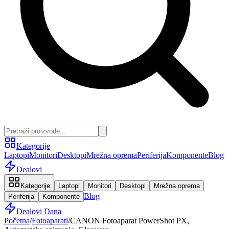
Kategorije
Laptopi
Monitori
Desktopi
Mrežna oprema
Periferija
Komponente
Blog
Dealovi
Kategorije
Laptopi
Monitori
Desktopi
Mrežna oprema
Blog
Periferija
Komponente
Dealovi Dana
Početna
/
Fotoaparati
/
CANON Fotoaparat PowerShot PX,