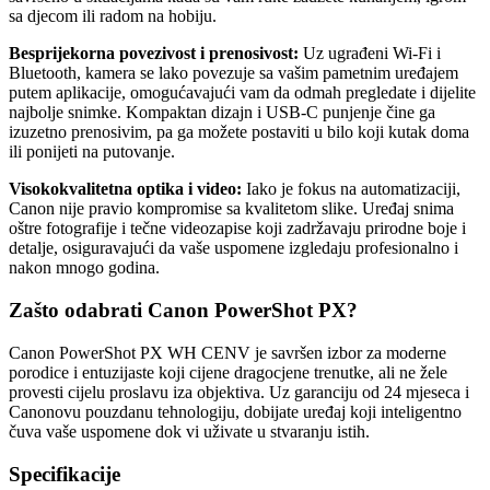
sa djecom ili radom na hobiju.
Besprijekorna povezivost i prenosivost:
Uz ugrađeni Wi-Fi i
Bluetooth, kamera se lako povezuje sa vašim pametnim uređajem
putem aplikacije, omogućavajući vam da odmah pregledate i dijelite
najbolje snimke. Kompaktan dizajn i USB-C punjenje čine ga
izuzetno prenosivim, pa ga možete postaviti u bilo koji kutak doma
ili ponijeti na putovanje.
Visokokvalitetna optika i video:
Iako je fokus na automatizaciji,
Canon nije pravio kompromise sa kvalitetom slike. Uređaj snima
oštre fotografije i tečne videozapise koji zadržavaju prirodne boje i
detalje, osiguravajući da vaše uspomene izgledaju profesionalno i
nakon mnogo godina.
Zašto odabrati Canon PowerShot PX?
Canon PowerShot PX WH CENV je savršen izbor za moderne
porodice i entuzijaste koji cijene dragocjene trenutke, ali ne žele
provesti cijelu proslavu iza objektiva. Uz garanciju od 24 mjeseca i
Canonovu pouzdanu tehnologiju, dobijate uređaj koji inteligentno
čuva vaše uspomene dok vi uživate u stvaranju istih.
Specifikacije