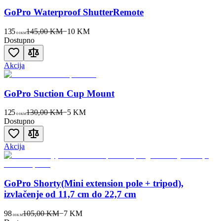
GoPro Waterproof ShutterRemote
135
145,00 KM
−
10
KM
00
KM
Dostupno
Akcija
GoPro Suction Cup Mount
125
130,00 KM
−
5
KM
00
KM
Dostupno
Akcija
GoPro Shorty(Mini extension pole + tripod),
izvlačenje od 11,7 cm do 22,7 cm
98
105,00 KM
−
7
KM
00
KM