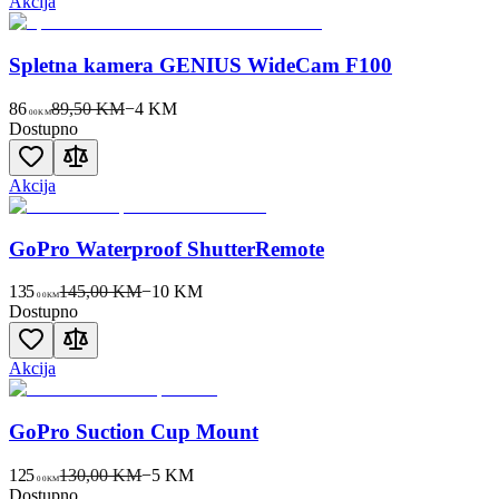
Akcija
Spletna kamera GENIUS WideCam F100
86
89,50 KM
−
4
KM
00
KM
Dostupno
Akcija
GoPro Waterproof ShutterRemote
135
145,00 KM
−
10
KM
00
KM
Dostupno
Akcija
GoPro Suction Cup Mount
125
130,00 KM
−
5
KM
00
KM
Dostupno