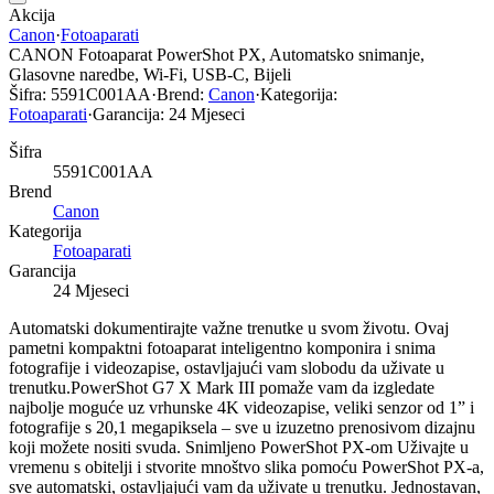
Akcija
Canon
·
Fotoaparati
CANON Fotoaparat PowerShot PX, Automatsko snimanje,
Glasovne naredbe, Wi-Fi, USB-C, Bijeli
Šifra:
5591C001AA
·
Brend:
Canon
·
Kategorija:
Fotoaparati
·
Garancija:
24 Mjeseci
Šifra
5591C001AA
Brend
Canon
Kategorija
Fotoaparati
Garancija
24 Mjeseci
Automatski dokumentirajte važne trenutke u svom životu. Ovaj
pametni kompaktni fotoaparat inteligentno komponira i snima
fotografije i videozapise, ostavljajući vam slobodu da uživate u
trenutku.PowerShot G7 X Mark III pomaže vam da izgledate
najbolje moguće uz vrhunske 4K videozapise, veliki senzor od 1” i
fotografije s 20,1 megapiksela – sve u izuzetno prenosivom dizajnu
koji možete nositi svuda. Snimljeno PowerShot PX-om Uživajte u
vremenu s obitelji i stvorite mnoštvo slika pomoću PowerShot PX-a,
sve automatski, ostavljajući vam da uživate u trenutku. Jednostavan,