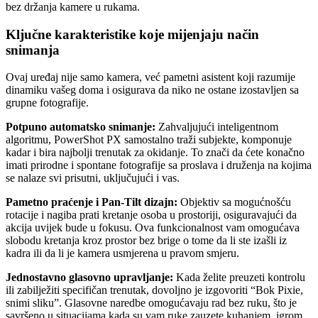
bez držanja kamere u rukama.
Ključne karakteristike koje mijenjaju način
snimanja
Ovaj uređaj nije samo kamera, već pametni asistent koji razumije
dinamiku vašeg doma i osigurava da niko ne ostane izostavljen sa
grupne fotografije.
Potpuno automatsko snimanje:
Zahvaljujući inteligentnom
algoritmu, PowerShot PX samostalno traži subjekte, komponuje
kadar i bira najbolji trenutak za okidanje. To znači da ćete konačno
imati prirodne i spontane fotografije sa proslava i druženja na kojima
se nalaze svi prisutni, uključujući i vas.
Pametno praćenje i Pan-Tilt dizajn:
Objektiv sa mogućnošću
rotacije i nagiba prati kretanje osoba u prostoriji, osiguravajući da
akcija uvijek bude u fokusu. Ova funkcionalnost vam omogućava
slobodu kretanja kroz prostor bez brige o tome da li ste izašli iz
kadra ili da li je kamera usmjerena u pravom smjeru.
Jednostavno glasovno upravljanje:
Kada želite preuzeti kontrolu
ili zabilježiti specifičan trenutak, dovoljno je izgovoriti “Bok Pixie,
snimi sliku”. Glasovne naredbe omogućavaju rad bez ruku, što je
savršeno u situacijama kada su vam ruke zauzete kuhanjem, igrom