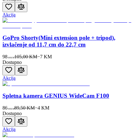
Akcija
GoPro Shorty(Mini extension pole + tripod),
izvlačenje od 11,7 cm do 22,7 cm
98
105,00 KM
−
7
KM
00
KM
Dostupno
Akcija
Spletna kamera GENIUS WideCam F100
86
89,50 KM
−
4
KM
00
KM
Dostupno
Akcija