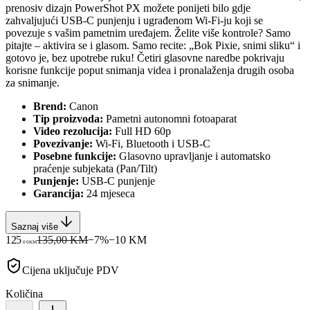
prenosiv dizajn PowerShot PX možete ponijeti bilo gdje
zahvaljujući USB-C punjenju i ugrađenom Wi-Fi-ju koji se
povezuje s vašim pametnim uređajem. Želite više kontrole? Samo
pitajte – aktivira se i glasom. Samo recite: „Bok Pixie, snimi sliku“ i
gotovo je, bez upotrebe ruku! Četiri glasovne naredbe pokrivaju
korisne funkcije poput snimanja videa i pronalaženja drugih osoba
za snimanje.
Brend:
Canon
Tip proizvoda:
Pametni autonomni fotoaparat
Video rezolucija:
Full HD 60p
Povezivanje:
Wi-Fi, Bluetooth i USB-C
Posebne funkcije:
Glasovno upravljanje i automatsko
praćenje subjekata (Pan/Tilt)
Punjenje:
USB-C punjenje
Garancija:
24 mjeseca
Saznaj više
125
135,00 KM
−
7
%
−
10
KM
00
KM
Cijena uključuje PDV
Količina