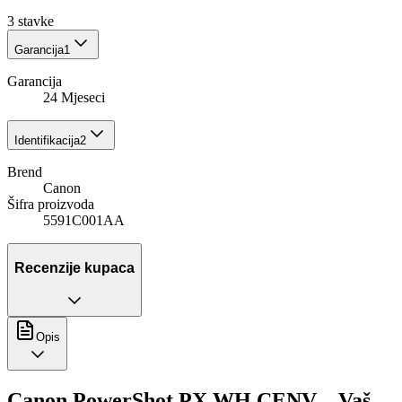
3
stavke
Garancija
1
Garancija
24 Mjeseci
Identifikacija
2
Brend
Canon
Šifra proizvoda
5591C001AA
Recenzije kupaca
Opis
Canon PowerShot PX WH CENV – Vaš