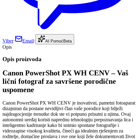
Viber
·
Email
·
AI Pomoć
Beta
Opis
Opis proizvoda
Canon PowerShot PX WH CENV – Vaš
lični fotograf za savršene porodične
uspomene
Canon PowerShot PX WH CENV je inovativni, pametni fotoaparat
dizajniran da postane nevidljivi član vaše porodice koji bilježi
najdragocjenije trenutke dok ste vi potpuno prisutni u njima. Ovaj
autonomni uređaj koristi naprednu tehnologiju prepoznavanja lica i
inteligentno kadriranje kako bi snimio spontane fotografije i
videozapise visokog kvaliteta, čineći ga idealnim rješenjem za
roditelje, domaćine proslava i sve one koji žele dokumentovati život