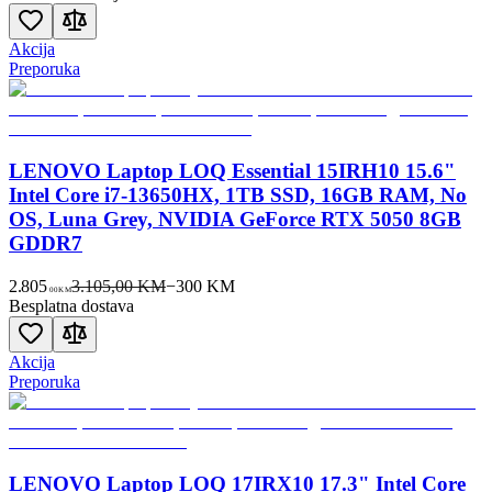
Akcija
Preporuka
LENOVO Laptop LOQ Essential 15IRH10 15.6"
Intel Core i7-13650HX, 1TB SSD, 16GB RAM, No
OS, Luna Grey, NVIDIA GeForce RTX 5050 8GB
GDDR7
2.805
3.105,00 KM
−
300
KM
00
KM
Besplatna dostava
Akcija
Preporuka
LENOVO Laptop LOQ 17IRX10 17.3" Intel Core