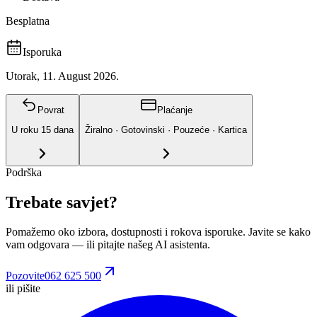
Besplatna
Isporuka
Utorak, 11. August 2026.
Povrat
Plaćanje
U roku
15
dana
Žiralno · Gotovinski · Pouzeće · Kartica
Podrška
Trebate savjet?
Pomažemo oko izbora, dostupnosti i rokova isporuke. Javite se kako
vam odgovara
— ili pitajte našeg AI asistenta.
Pozovite
062 625 500
ili pišite