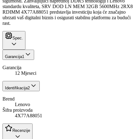
sigurnosti. Zahvaljujući naprednoj DDR5 tehnologiji i Lenovo
standardu kvaliteta, SRV DOD LN MEM 32GB 5600MHz 2RX8
RDIMM 4X77A88051 predstavlja investiciju koja će značajno
ubrzati vaš digitalni biznis i osigurati stabilnu platformu za budući
rast.
Spec.
Garancija
1
Garancija
12 Mjeseci
Identifikacija
2
Brend
Lenovo
Šifra proizvoda
4X77A88051
Recenzije