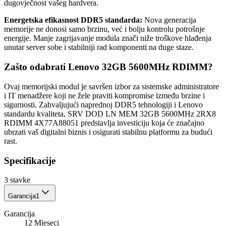
dugovječnost vašeg hardvera.
Energetska efikasnost DDR5 standarda:
Nova generacija
memorije ne donosi samo brzinu, već i bolju kontrolu potrošnje
energije. Manje zagrijavanje modula znači niže troškove hlađenja
unutar server sobe i stabilniji rad komponenti na duge staze.
Zašto odabrati Lenovo 32GB 5600MHz RDIMM?
Ovaj memorijski modul je savršen izbor za sistemske administratore
i IT menadžere koji ne žele praviti kompromise između brzine i
sigurnosti. Zahvaljujući naprednoj DDR5 tehnologiji i Lenovo
standardu kvaliteta, SRV DOD LN MEM 32GB 5600MHz 2RX8
RDIMM 4X77A88051 predstavlja investiciju koja će značajno
ubrzati vaš digitalni biznis i osigurati stabilnu platformu za budući
rast.
Specifikacije
3
stavke
Garancija
1
Garancija
12 Mjeseci