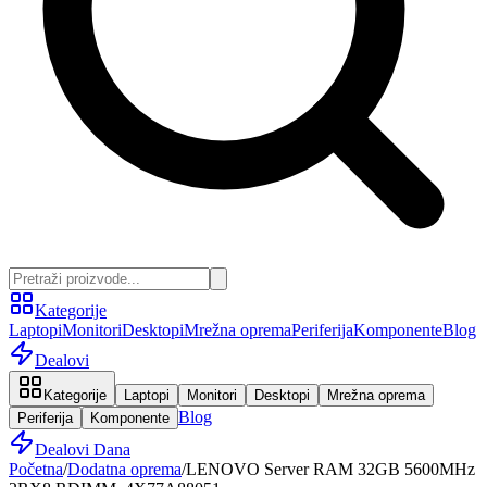
Kategorije
Laptopi
Monitori
Desktopi
Mrežna oprema
Periferija
Komponente
Blog
Dealovi
Kategorije
Laptopi
Monitori
Desktopi
Mrežna oprema
Blog
Periferija
Komponente
Dealovi Dana
Početna
/
Dodatna oprema
/
LENOVO Server RAM 32GB 5600MHz