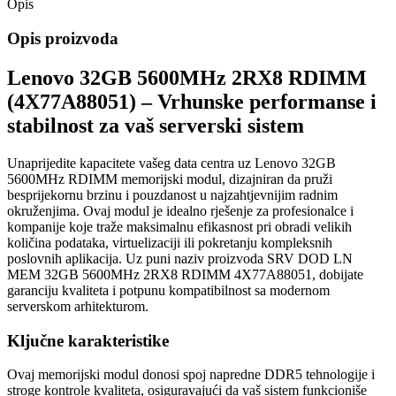
Opis
Opis proizvoda
Lenovo 32GB 5600MHz 2RX8 RDIMM
(4X77A88051) – Vrhunske performanse i
stabilnost za vaš serverski sistem
Unaprijedite kapacitete vašeg data centra uz Lenovo 32GB
5600MHz RDIMM memorijski modul, dizajniran da pruži
besprijekornu brzinu i pouzdanost u najzahtjevnijim radnim
okruženjima. Ovaj modul je idealno rješenje za profesionalce i
kompanije koje traže maksimalnu efikasnost pri obradi velikih
količina podataka, virtuelizaciji ili pokretanju kompleksnih
poslovnih aplikacija. Uz puni naziv proizvoda SRV DOD LN
MEM 32GB 5600MHz 2RX8 RDIMM 4X77A88051, dobijate
garanciju kvaliteta i potpunu kompatibilnost sa modernom
serverskom arhitekturom.
Ključne karakteristike
Ovaj memorijski modul donosi spoj napredne DDR5 tehnologije i
stroge kontrole kvaliteta, osiguravajući da vaš sistem funkcioniše