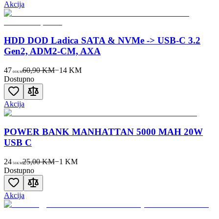
Akcija
HDD DOD Ladica SATA & NVMe -> USB-C 3.2
Gen2, ADM2-CM, AXA
47
60,90 KM
−
14
KM
00
KM
Dostupno
Akcija
POWER BANK MANHATTAN 5000 MAH 20W
USB C
24
25,00 KM
−
1
KM
50
KM
Dostupno
Akcija