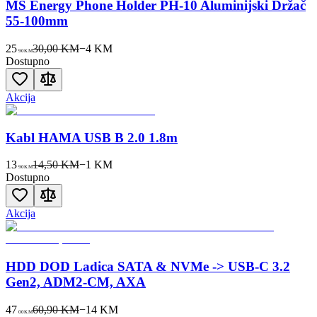
MS Energy Phone Holder PH-10 Aluminijski Držač
55-100mm
25
30,00 KM
−
4
KM
90
KM
Dostupno
Akcija
Kabl HAMA USB B 2.0 1.8m
13
14,50 KM
−
1
KM
90
KM
Dostupno
Akcija
HDD DOD Ladica SATA & NVMe -> USB-C 3.2
Gen2, ADM2-CM, AXA
47
60,90 KM
−
14
KM
00
KM