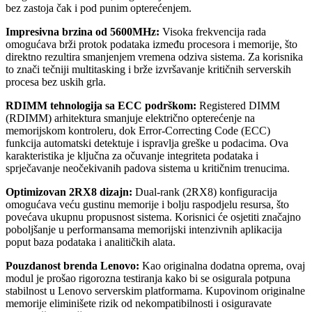
bez zastoja čak i pod punim opterećenjem.
Impresivna brzina od 5600MHz:
Visoka frekvencija rada
omogućava brži protok podataka između procesora i memorije, što
direktno rezultira smanjenjem vremena odziva sistema. Za korisnika
to znači tečniji multitasking i brže izvršavanje kritičnih serverskih
procesa bez uskih grla.
RDIMM tehnologija sa ECC podrškom:
Registered DIMM
(RDIMM) arhitektura smanjuje električno opterećenje na
memorijskom kontroleru, dok Error-Correcting Code (ECC)
funkcija automatski detektuje i ispravlja greške u podacima. Ova
karakteristika je ključna za očuvanje integriteta podataka i
sprječavanje neočekivanih padova sistema u kritičnim trenucima.
Optimizovan 2RX8 dizajn:
Dual-rank (2RX8) konfiguracija
omogućava veću gustinu memorije i bolju raspodjelu resursa, što
povećava ukupnu propusnost sistema. Korisnici će osjetiti značajno
poboljšanje u performansama memorijski intenzivnih aplikacija
poput baza podataka i analitičkih alata.
Pouzdanost brenda Lenovo:
Kao originalna dodatna oprema, ovaj
modul je prošao rigorozna testiranja kako bi se osigurala potpuna
stabilnost u Lenovo serverskim platformama. Kupovinom originalne
memorije eliminišete rizik od nekompatibilnosti i osiguravate