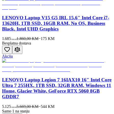
LENOVO Laptop V15 G5 IRL 15.6" Intel Core i7-
13620H, 1TB SSD, 16GB RAM, No OS, Business
Black, Intel UHD Graphics
1.685
1.860,00 KM
−
175
KM
00
KM
Besplatna dostava
Akcija
LENOVO Laptop Legion 7 16IAX10 16" Intel Core
Ultra 7 255HX, 1TB SSD, 32GB RAM, Windows 11
Home, Glacier White, GeForce RTX 5060 8GB
GDDR7
5.125
5.669,00 KM
−
544
KM
00
KM
Samo 1 na stanju