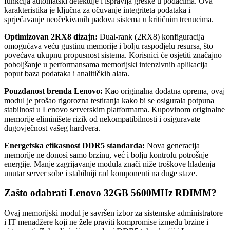
funkcija automatski detektuje i ispravlja greške u podacima. Ova
karakteristika je ključna za očuvanje integriteta podataka i
sprječavanje neočekivanih padova sistema u kritičnim trenucima.
Optimizovan 2RX8 dizajn:
Dual-rank (2RX8) konfiguracija
omogućava veću gustinu memorije i bolju raspodjelu resursa, što
povećava ukupnu propusnost sistema. Korisnici će osjetiti značajno
poboljšanje u performansama memorijski intenzivnih aplikacija
poput baza podataka i analitičkih alata.
Pouzdanost brenda Lenovo:
Kao originalna dodatna oprema, ovaj
modul je prošao rigorozna testiranja kako bi se osigurala potpuna
stabilnost u Lenovo serverskim platformama. Kupovinom originalne
memorije eliminišete rizik od nekompatibilnosti i osiguravate
dugovječnost vašeg hardvera.
Energetska efikasnost DDR5 standarda:
Nova generacija
memorije ne donosi samo brzinu, već i bolju kontrolu potrošnje
energije. Manje zagrijavanje modula znači niže troškove hlađenja
unutar server sobe i stabilniji rad komponenti na duge staze.
Zašto odabrati Lenovo 32GB 5600MHz RDIMM?
Ovaj memorijski modul je savršen izbor za sistemske administratore
i IT menadžere koji ne žele praviti kompromise između brzine i