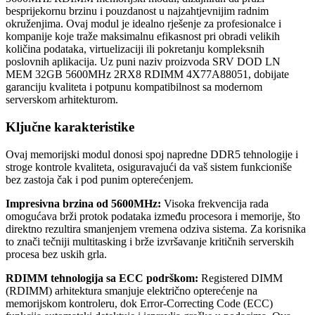
besprijekornu brzinu i pouzdanost u najzahtjevnijim radnim
okruženjima. Ovaj modul je idealno rješenje za profesionalce i
kompanije koje traže maksimalnu efikasnost pri obradi velikih
količina podataka, virtuelizaciji ili pokretanju kompleksnih
poslovnih aplikacija. Uz puni naziv proizvoda SRV DOD LN
MEM 32GB 5600MHz 2RX8 RDIMM 4X77A88051, dobijate
garanciju kvaliteta i potpunu kompatibilnost sa modernom
serverskom arhitekturom.
Ključne karakteristike
Ovaj memorijski modul donosi spoj napredne DDR5 tehnologije i
stroge kontrole kvaliteta, osiguravajući da vaš sistem funkcioniše
bez zastoja čak i pod punim opterećenjem.
Impresivna brzina od 5600MHz:
Visoka frekvencija rada
omogućava brži protok podataka između procesora i memorije, što
direktno rezultira smanjenjem vremena odziva sistema. Za korisnika
to znači tečniji multitasking i brže izvršavanje kritičnih serverskih
procesa bez uskih grla.
RDIMM tehnologija sa ECC podrškom:
Registered DIMM
(RDIMM) arhitektura smanjuje električno opterećenje na
memorijskom kontroleru, dok Error-Correcting Code (ECC)