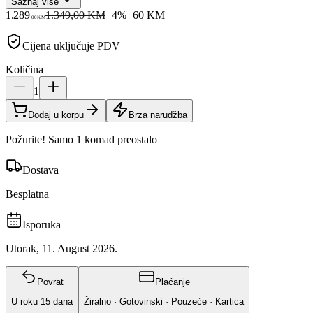
Saznaj više
1.289
1.349,00 KM
−
4
%
−
60
KM
00
KM
Cijena uključuje PDV
Količina
1
Dodaj u korpu
Brza narudžba
Požurite! Samo 1 komad preostalo
Dostava
Besplatna
Isporuka
Utorak, 11. August 2026.
Povrat
Plaćanje
U roku
15
dana
Žiralno · Gotovinski · Pouzeće · Kartica