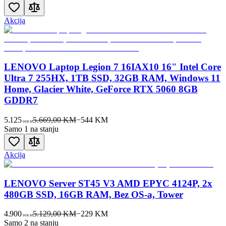
Akcija
LENOVO Laptop Legion 7 16IAX10 16" Intel Core
Ultra 7 255HX, 1TB SSD, 32GB RAM, Windows 11
Home, Glacier White, GeForce RTX 5060 8GB
GDDR7
5.125
5.669,00 KM
−
544
KM
00
KM
Samo 1 na stanju
Akcija
LENOVO Server ST45 V3 AMD EPYC 4124P, 2x
480GB SSD, 16GB RAM, Bez OS-a, Tower
4.900
5.129,00 KM
−
229
KM
00
KM
Samo 2 na stanju