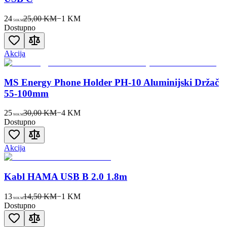
24
25,00 KM
−
1
KM
50
KM
Dostupno
Akcija
MS Energy Phone Holder PH-10 Aluminijski Držač
55-100mm
25
30,00 KM
−
4
KM
90
KM
Dostupno
Akcija
Kabl HAMA USB B 2.0 1.8m
13
14,50 KM
−
1
KM
90
KM
Dostupno