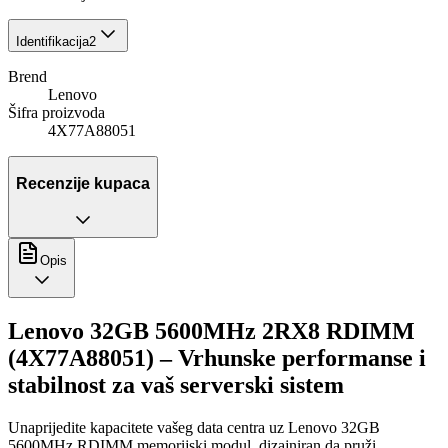
Identifikacija
2
Brend
Lenovo
Šifra proizvoda
4X77A88051
Recenzije kupaca
Opis
Lenovo 32GB 5600MHz 2RX8 RDIMM
(4X77A88051) – Vrhunske performanse i
stabilnost za vaš serverski sistem
Unaprijedite kapacitete vašeg data centra uz Lenovo 32GB
5600MHz RDIMM memorijski modul, dizajniran da pruži