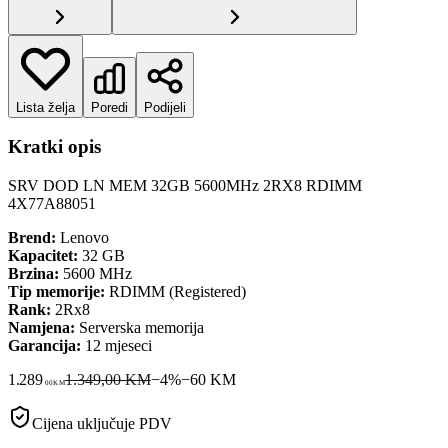
Lista želja
Poredi
Podijeli
Kratki opis
SRV DOD LN MEM 32GB 5600MHz 2RX8 RDIMM
4X77A88051
Brend:
Lenovo
Kapacitet:
32 GB
Brzina:
5600 MHz
Tip memorije:
RDIMM (Registered)
Rank:
2Rx8
Namjena:
Serverska memorija
Garancija:
12 mjeseci
1.289
1.349,00 KM
−
4
%
−
60
KM
00
KM
Cijena uključuje PDV