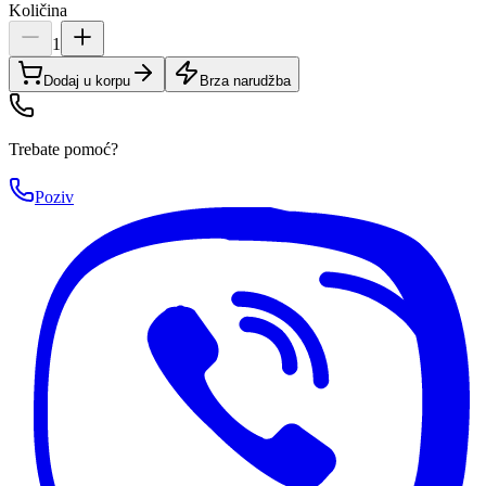
Količina
1
Dodaj u korpu
Brza narudžba
Trebate pomoć?
Poziv