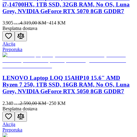
i7-14700HX, 1TB SSD, 32GB RAM, No OS, Luna
Grey, NVIDIA GeForce RTX 5070 8GB GDDR7
3.905
4.319,00 KM
−
414
KM
00
KM
Besplatna dostava
Akcija
Preporuka
LENOVO Laptop LOQ 15AHP10 15.6" AMD
Ryzen 7 250, 1TB SSD, 16GB RAM, No OS, Luna
Grey, NVIDIA GeForce RTX 5050 8GB GDDR7
2.340
2.590,00 KM
−
250
KM
00
KM
Besplatna dostava
Akcija
Preporuka