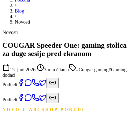
/
Blog
/
Novosti
Novosti
COUGAR Speeder One: gaming stolica
za duge sesije pred ekranom
15. juni 2026.
3
min čitanja
#
Cougar gaming
#
Gaming
dodaci
Podijeli
Podijeli
NOVO U ABCSHOP PONUDI
COUGAR Speeder One: