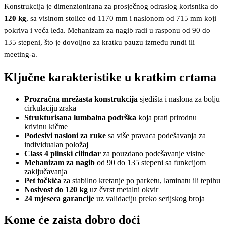
Konstrukcija je dimenzionirana za prosječnog odraslog korisnika do
120 kg
, sa visinom stolice od 1170 mm i naslonom od 715 mm koji
pokriva i veća leđa. Mehanizam za nagib radi u rasponu od 90 do
135 stepeni, što je dovoljno za kratku pauzu između rundi ili
meeting-a.
Ključne karakteristike u kratkim crtama
Prozračna mrežasta konstrukcija
sjedišta i naslona za bolju
cirkulaciju zraka
Strukturisana lumbalna podrška
koja prati prirodnu
krivinu kičme
Podesivi nasloni za ruke
sa više pravaca podešavanja za
individualan položaj
Class 4 plinski cilindar
za pouzdano podešavanje visine
Mehanizam za nagib
od 90 do 135 stepeni sa funkcijom
zaključavanja
Pet točkića
za stabilno kretanje po parketu, laminatu ili tepihu
Nosivost do 120 kg
uz čvrst metalni okvir
24 mjeseca garancije
uz validaciju preko serijskog broja
Kome će zaista dobro doći