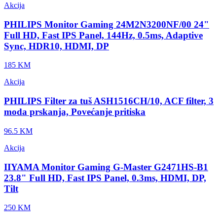
Akcija
PHILIPS Monitor Gaming 24M2N3200NF/00 24"
Full HD, Fast IPS Panel, 144Hz, 0.5ms, Adaptive
Sync, HDR10, HDMI, DP
185 KM
Akcija
PHILIPS Filter za tuš ASH1516CH/10, ACF filter, 3
moda prskanja, Povećanje pritiska
96.5 KM
Akcija
IIYAMA Monitor Gaming G-Master G2471HS-B1
23.8" Full HD, Fast IPS Panel, 0.3ms, HDMI, DP,
Tilt
250 KM