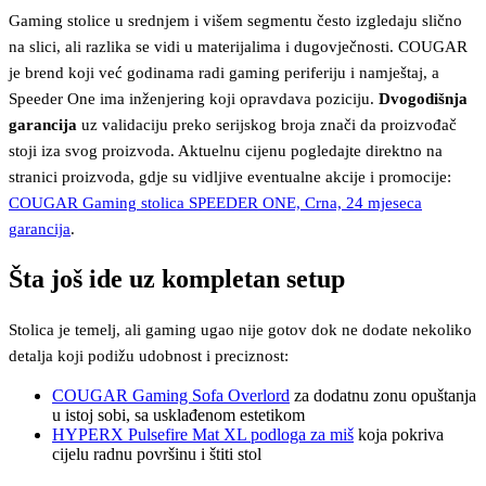
Gaming stolice u srednjem i višem segmentu često izgledaju slično
na slici, ali razlika se vidi u materijalima i dugovječnosti. COUGAR
je brend koji već godinama radi gaming periferiju i namještaj, a
Speeder One ima inženjering koji opravdava poziciju.
Dvogodišnja
garancija
uz validaciju preko serijskog broja znači da proizvođač
stoji iza svog proizvoda. Aktuelnu cijenu pogledajte direktno na
stranici proizvoda, gdje su vidljive eventualne akcije i promocije:
COUGAR Gaming stolica SPEEDER ONE, Crna, 24 mjeseca
garancija
.
Šta još ide uz kompletan setup
Stolica je temelj, ali gaming ugao nije gotov dok ne dodate nekoliko
detalja koji podižu udobnost i preciznost:
COUGAR Gaming Sofa Overlord
za dodatnu zonu opuštanja
u istoj sobi, sa usklađenom estetikom
HYPERX Pulsefire Mat XL podloga za miš
koja pokriva
cijelu radnu površinu i štiti stol