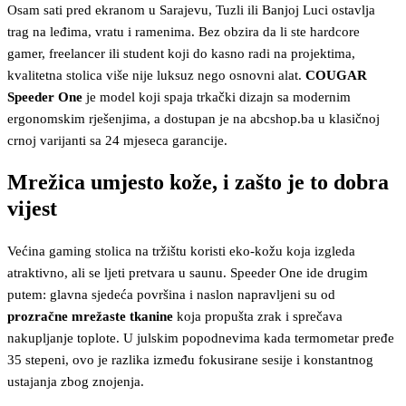
Osam sati pred ekranom u Sarajevu, Tuzli ili Banjoj Luci ostavlja
trag na leđima, vratu i ramenima. Bez obzira da li ste hardcore
gamer, freelancer ili student koji do kasno radi na projektima,
kvalitetna stolica više nije luksuz nego osnovni alat.
COUGAR
Speeder One
je model koji spaja trkački dizajn sa modernim
ergonomskim rješenjima, a dostupan je na abcshop.ba u klasičnoj
crnoj varijanti sa 24 mjeseca garancije.
Mrežica umjesto kože, i zašto je to dobra
vijest
Većina gaming stolica na tržištu koristi eko-kožu koja izgleda
atraktivno, ali se ljeti pretvara u saunu. Speeder One ide drugim
putem: glavna sjedeća površina i naslon napravljeni su od
prozračne mrežaste tkanine
koja propušta zrak i sprečava
nakupljanje toplote. U julskim popodnevima kada termometar pređe
35 stepeni, ovo je razlika između fokusirane sesije i konstantnog
ustajanja zbog znojenja.