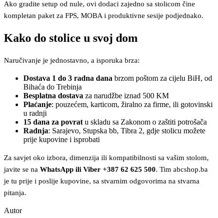
Ako gradite setup od nule, ovi dodaci zajedno sa stolicom čine
kompletan paket za FPS, MOBA i produktivne sesije podjednako.
Kako do stolice u svoj dom
Naručivanje je jednostavno, a isporuka brza:
Dostava 1 do 3 radna dana
brzom poštom za cijelu BiH, od
Bihaća do Trebinja
Besplatna dostava
za narudžbe iznad 500 KM
Plaćanje
: pouzećem, karticom, žiralno za firme, ili gotovinski
u radnji
15 dana za povrat
u skladu sa Zakonom o zaštiti potrošača
Radnja
: Sarajevo, Stupska bb, Tibra 2, gdje stolicu možete
prije kupovine i isprobati
Za savjet oko izbora, dimenzija ili kompatibilnosti sa vašim stolom,
javite se na
WhatsApp ili Viber +387 62 625 500
. Tim abcshop.ba
je tu prije i poslije kupovine, sa stvarnim odgovorima na stvarna
pitanja.
Autor