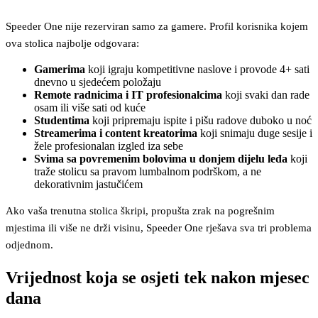
Speeder One nije rezerviran samo za gamere. Profil korisnika kojem
ova stolica najbolje odgovara:
Gamerima
koji igraju kompetitivne naslove i provode 4+ sati
dnevno u sjedećem položaju
Remote radnicima i IT profesionalcima
koji svaki dan rade
osam ili više sati od kuće
Studentima
koji pripremaju ispite i pišu radove duboko u noć
Streamerima i content kreatorima
koji snimaju duge sesije i
žele profesionalan izgled iza sebe
Svima sa povremenim bolovima u donjem dijelu leđa
koji
traže stolicu sa pravom lumbalnom podrškom, a ne
dekorativnim jastučićem
Ako vaša trenutna stolica škripi, propušta zrak na pogrešnim
mjestima ili više ne drži visinu, Speeder One rješava sva tri problema
odjednom.
Vrijednost koja se osjeti tek nakon mjesec
dana