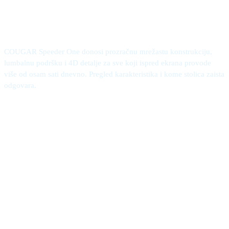
gaming stolica za duge
sesije pred ekranom
COUGAR Speeder One donosi prozračnu mrežastu konstrukciju,
lumbalnu podršku i 4D detalje za sve koji ispred ekrana provode
više od osam sati dnevno. Pregled karakteristika i kome stolica zaista
odgovara.