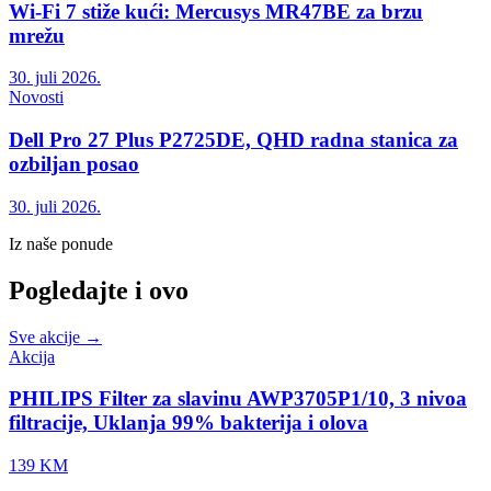
Wi-Fi 7 stiže kući: Mercusys MR47BE za brzu
mrežu
30. juli 2026.
Novosti
Dell Pro 27 Plus P2725DE, QHD radna stanica za
ozbiljan posao
30. juli 2026.
Iz naše ponude
Pogledajte i ovo
Sve akcije →
Akcija
PHILIPS Filter za slavinu AWP3705P1/10, 3 nivoa
filtracije, Uklanja 99% bakterija i olova
139 KM