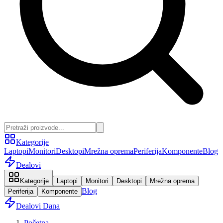
Kategorije
Laptopi
Monitori
Desktopi
Mrežna oprema
Periferija
Komponente
Blog
Dealovi
Kategorije
Laptopi
Monitori
Desktopi
Mrežna oprema
Blog
Periferija
Komponente
Dealovi Dana
Početna