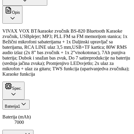
Opis
VIVAX VOX BT/karaoke zvučnik BS-820 Bluetooth Karaoke
zvučnik, USBplejer; MP3; PLL FM sa FM memorijom stanica; 1x
Bežični mikrofoni sabaterijama + 1x Daljinski upravljač sa
baterijama, RCA LINE ulaz 3,5 mm,USB+TF kartica; 80W RMS
audio izlaz (2x 8” bas zvučnik + 1x 2”visokotonac), 7Ah punjiva
baterija; Dubok i snažan bas zvuk, Do 7 satireprodukcije na bateriju
(srednja jačina zvuka); Promjenjivo LEDsvjetlo; 2x ulaz za
mikrofon + ulaz za gitaru; TWS funkcija (uparivanjedva zvučnika);
Karaoke funkcija
Spec.
Baterija
1
Baterija (mAh)
7000