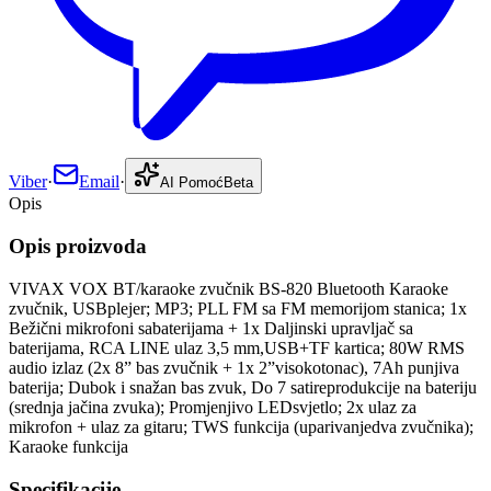
Viber
·
Email
·
AI Pomoć
Beta
Opis
Opis proizvoda
VIVAX VOX BT/karaoke zvučnik BS-820 Bluetooth Karaoke
zvučnik, USBplejer; MP3; PLL FM sa FM memorijom stanica; 1x
Bežični mikrofoni sabaterijama + 1x Daljinski upravljač sa
baterijama, RCA LINE ulaz 3,5 mm,USB+TF kartica; 80W RMS
audio izlaz (2x 8” bas zvučnik + 1x 2”visokotonac), 7Ah punjiva
baterija; Dubok i snažan bas zvuk, Do 7 satireprodukcije na bateriju
(srednja jačina zvuka); Promjenjivo LEDsvjetlo; 2x ulaz za
mikrofon + ulaz za gitaru; TWS funkcija (uparivanjedva zvučnika);
Karaoke funkcija
Specifikacije