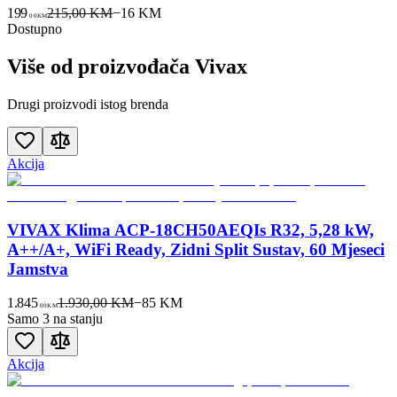
199
215,00 KM
−
16
KM
00
KM
Dostupno
Više od proizvođača
Vivax
Drugi proizvodi istog brenda
Akcija
VIVAX Klima ACP-18CH50AEQIs R32, 5,28 kW,
A++/A+, WiFi Ready, Zidni Split Sustav, 60 Mjeseci
Jamstva
1.845
1.930,00 KM
−
85
KM
00
KM
Samo 3 na stanju
Akcija