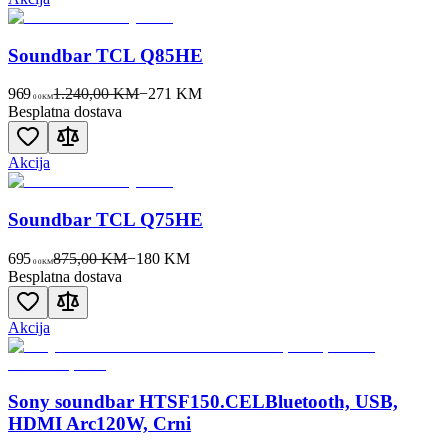
Soundbar TCL Q85HE
969
1.240,00 KM
−
271
KM
00
KM
Besplatna dostava
Akcija
Soundbar TCL Q75HE
695
875,00 KM
−
180
KM
00
KM
Besplatna dostava
Akcija
Sony soundbar HTSF150.CELBluetooth, USB,
HDMI Arc120W, Crni