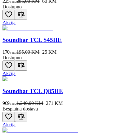
225
285,00 KM
−
60
KM
00
KM
Dostupno
Akcija
Soundbar TCL S45HE
170
195,00 KM
−
25
KM
00
KM
Dostupno
Akcija
Soundbar TCL Q85HE
969
1.240,00 KM
−
271
KM
00
KM
Besplatna dostava
Akcija