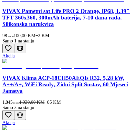
VIVAX Pametni sat Life PRO 2 Orange, IP68, 1.39"
TFT 360x360, 300mAh baterija, 7-10 dana rada,
Silikonska narukvica
98
100,00 KM
−
2
KM
00
KM
Samo 1 na stanju
Akcija
VIVAX Klima ACP-18CH50AEQIs R32, 5,28 kW,
A++/A+, WiFi Ready, Zidni Split Sustav, 60 Mjeseci
Jamstva
1.845
1.930,00 KM
−
85
KM
00
KM
Samo 3 na stanju
Akcija