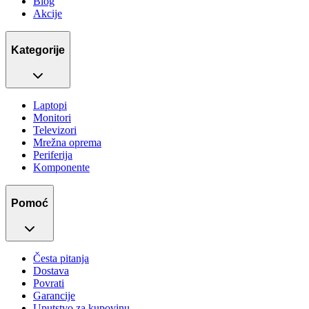
Blog
Akcije
Kategorije
Laptopi
Monitori
Televizori
Mrežna oprema
Periferija
Komponente
Pomoć
Česta pitanja
Dostava
Povrati
Garancije
Uputstvo za kupovinu