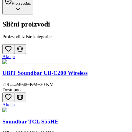
Proizvođač
Slični proizvodi
Proizvodi iz iste kategorije
Akcija
UBIT Soundbar UB-C200 Wireless
219
249,00 KM
−
30
KM
00
KM
Dostupno
Akcija
Soundbar TCL S55HE