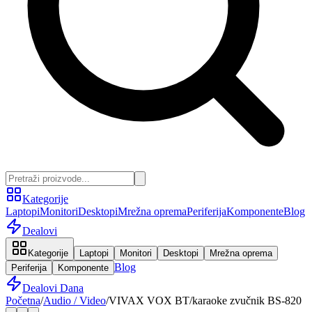
Kategorije
Laptopi
Monitori
Desktopi
Mrežna oprema
Periferija
Komponente
Blog
Dealovi
Kategorije
Laptopi
Monitori
Desktopi
Mrežna oprema
Blog
Periferija
Komponente
Dealovi Dana
Početna
/
Audio / Video
/
VIVAX VOX BT/karaoke zvučnik BS-820