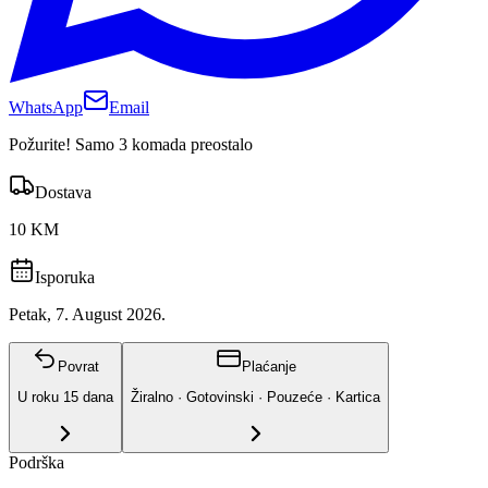
WhatsApp
Email
Požurite! Samo 3 komada preostalo
Dostava
10 KM
Isporuka
Petak, 7. August 2026.
Povrat
Plaćanje
U roku
15
dana
Žiralno · Gotovinski · Pouzeće · Kartica
Podrška