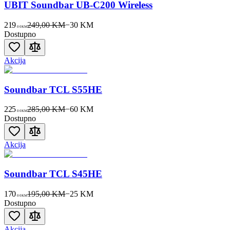
UBIT Soundbar UB-C200 Wireless
219
249,00 KM
−
30
KM
00
KM
Dostupno
Akcija
Soundbar TCL S55HE
225
285,00 KM
−
60
KM
00
KM
Dostupno
Akcija
Soundbar TCL S45HE
170
195,00 KM
−
25
KM
00
KM
Dostupno
Akcija