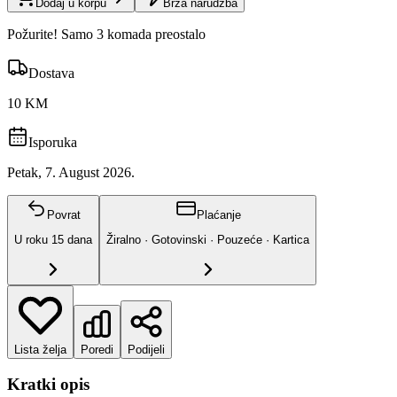
Dodaj u korpu
Brza narudžba
Požurite! Samo 3 komada preostalo
Dostava
10 KM
Isporuka
Petak, 7. August 2026.
Povrat
Plaćanje
U roku
15
dana
Žiralno · Gotovinski · Pouzeće · Kartica
Lista želja
Poredi
Podijeli
Kratki opis