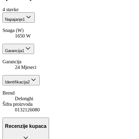
4
stavke
Napajanje
1
Snaga (W)
1650 W
Garancija
1
Garancija
24 Mjeseci
Identifikacija
2
Brend
Delonghi
Šifra proizvoda
0132126080
Recenzije kupaca