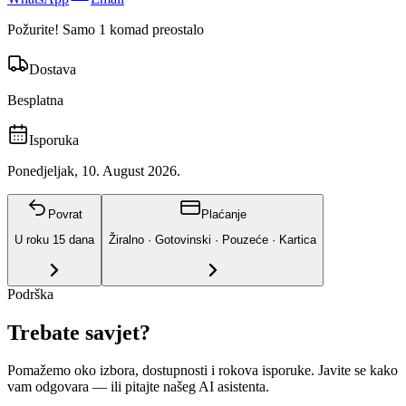
Požurite! Samo 1 komad preostalo
Dostava
Besplatna
Isporuka
Ponedjeljak, 10. August 2026.
Povrat
Plaćanje
U roku
15
dana
Žiralno · Gotovinski · Pouzeće · Kartica
Podrška
Trebate savjet?
Pomažemo oko izbora, dostupnosti i rokova isporuke. Javite se kako
vam odgovara
— ili pitajte našeg AI asistenta.