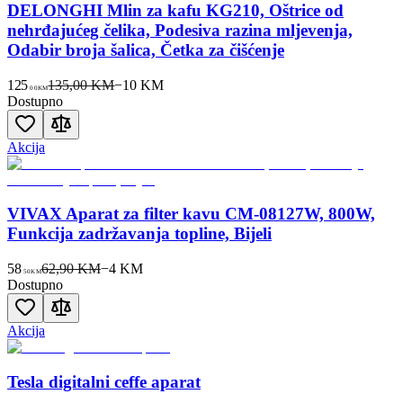
DELONGHI Mlin za kafu KG210, Oštrice od
nehrđajućeg čelika, Podesiva razina mljevenja,
Odabir broja šalica, Četka za čišćenje
125
135,00 KM
−
10
KM
00
KM
Dostupno
Akcija
VIVAX Aparat za filter kavu CM-08127W, 800W,
Funkcija zadržavanja topline, Bijeli
58
62,90 KM
−
4
KM
50
KM
Dostupno
Akcija
Tesla digitalni ceffe aparat