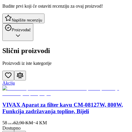
Budite prvi koji će ostaviti recenziju za ovaj proizvod!
Napišite recenziju
Proizvođač
Slični proizvodi
Proizvodi iz iste kategorije
Akcija
VIVAX Aparat za filter kavu CM-08127W, 800W,
Funkcija zadržavanja topline, Bijeli
58
62,90 KM
−
4
KM
50
KM
Dostupno