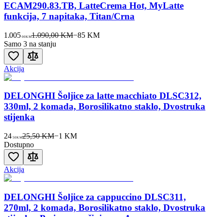
ECAM290.83.TB, LatteCrema Hot, MyLatte
funkcija, 7 napitaka, Titan/Crna
1.005
1.090,00 KM
−
85
KM
00
KM
Samo 3 na stanju
Akcija
DELONGHI Šoljice za latte macchiato DLSC312,
330ml, 2 komada, Borosilikatno staklo, Dvostruka
stijenka
24
25,50 KM
−
1
KM
50
KM
Dostupno
Akcija
DELONGHI Šoljice za cappuccino DLSC311,
270ml, 2 komada, Borosilikatno staklo, Dvostruka