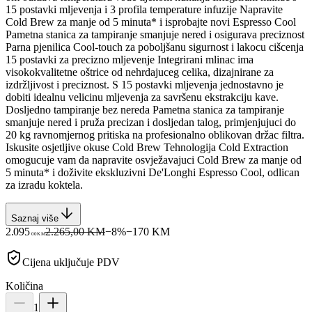
15 postavki mljevenja i 3 profila temperature infuzije Napravite
Cold Brew za manje od 5 minuta* i isprobajte novi Espresso Cool
Pametna stanica za tampiranje smanjuje nered i osigurava preciznost
Parna pjenilica Cool-touch za poboljšanu sigurnost i lakocu cišcenja
15 postavki za precizno mljevenje Integrirani mlinac ima
visokokvalitetne oštrice od nehrdajuceg celika, dizajnirane za
izdržljivost i preciznost. S 15 postavki mljevenja jednostavno je
dobiti idealnu velicinu mljevenja za savršenu ekstrakciju kave.
Dosljedno tampiranje bez nereda Pametna stanica za tampiranje
smanjuje nered i pruža precizan i dosljedan talog, primjenjujuci do
20 kg ravnomjernog pritiska na profesionalno oblikovan držac filtra.
Iskusite osjetljive okuse Cold Brew Tehnologija Cold Extraction
omogucuje vam da napravite osvježavajuci Cold Brew za manje od
5 minuta* i doživite ekskluzivni De'Longhi Espresso Cool, odlican
za izradu koktela.
Saznaj više
2.095
2.265,00 KM
−
8
%
−
170
KM
00
KM
Cijena uključuje PDV
Količina
1