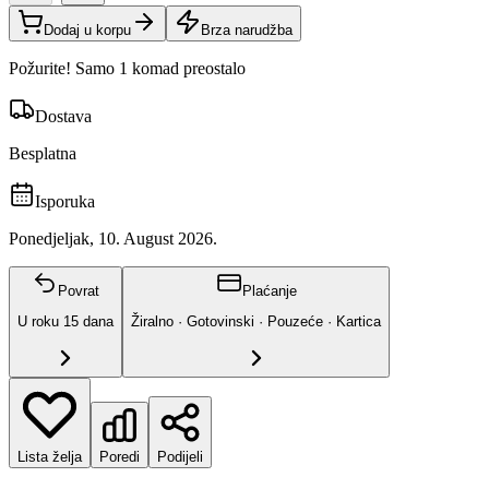
Dodaj u korpu
Brza narudžba
Požurite! Samo 1 komad preostalo
Dostava
Besplatna
Isporuka
Ponedjeljak, 10. August 2026.
Povrat
Plaćanje
U roku
15
dana
Žiralno · Gotovinski · Pouzeće · Kartica
Lista želja
Poredi
Podijeli