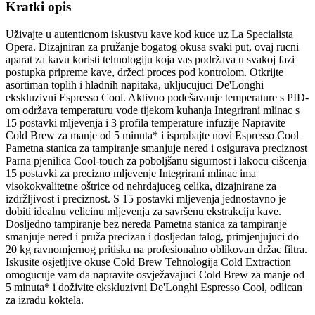
Kratki opis
Uživajte u autenticnom iskustvu kave kod kuce uz La Specialista
Opera. Dizajniran za pružanje bogatog okusa svaki put, ovaj rucni
aparat za kavu koristi tehnologiju koja vas podržava u svakoj fazi
postupka pripreme kave, držeci proces pod kontrolom. Otkrijte
asortiman toplih i hladnih napitaka, ukljucujuci De'Longhi
ekskluzivni Espresso Cool. Aktivno podešavanje temperature s PID-
om održava temperaturu vode tijekom kuhanja Integrirani mlinac s
15 postavki mljevenja i 3 profila temperature infuzije Napravite
Cold Brew za manje od 5 minuta* i isprobajte novi Espresso Cool
Pametna stanica za tampiranje smanjuje nered i osigurava preciznost
Parna pjenilica Cool-touch za poboljšanu sigurnost i lakocu cišcenja
15 postavki za precizno mljevenje Integrirani mlinac ima
visokokvalitetne oštrice od nehrdajuceg celika, dizajnirane za
izdržljivost i preciznost. S 15 postavki mljevenja jednostavno je
dobiti idealnu velicinu mljevenja za savršenu ekstrakciju kave.
Dosljedno tampiranje bez nereda Pametna stanica za tampiranje
smanjuje nered i pruža precizan i dosljedan talog, primjenjujuci do
20 kg ravnomjernog pritiska na profesionalno oblikovan držac filtra.
Iskusite osjetljive okuse Cold Brew Tehnologija Cold Extraction
omogucuje vam da napravite osvježavajuci Cold Brew za manje od
5 minuta* i doživite ekskluzivni De'Longhi Espresso Cool, odlican
za izradu koktela.