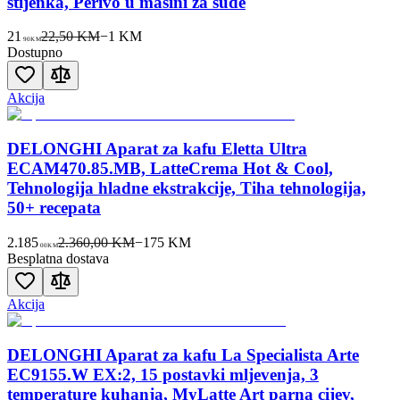
stijenka, Perivo u mašini za suđe
21
22,50 KM
−
1
KM
90
KM
Dostupno
Akcija
DELONGHI Aparat za kafu Eletta Ultra
ECAM470.85.MB, LatteCrema Hot & Cool,
Tehnologija hladne ekstrakcije, Tiha tehnologija,
50+ recepata
2.185
2.360,00 KM
−
175
KM
00
KM
Besplatna dostava
Akcija
DELONGHI Aparat za kafu La Specialista Arte
EC9155.W EX:2, 15 postavki mljevenja, 3
temperature kuhanja, MyLatte Art parna cijev,