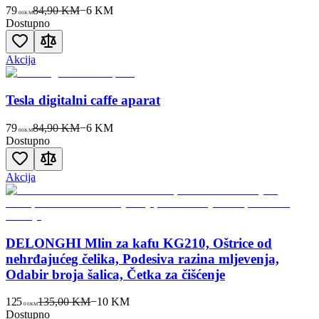
79
84,90 KM
−
6
KM
00
KM
Dostupno
Akcija
Tesla digitalni caffe aparat
79
84,90 KM
−
6
KM
00
KM
Dostupno
Akcija
DELONGHI Mlin za kafu KG210, Oštrice od
nehrđajućeg čelika, Podesiva razina mljevenja,
Odabir broja šalica, Četka za čišćenje
125
135,00 KM
−
10
KM
00
KM
Dostupno