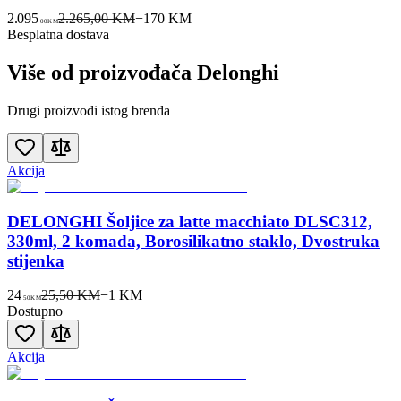
2.095
2.265,00 KM
−
170
KM
00
KM
Besplatna dostava
Više od proizvođača
Delonghi
Drugi proizvodi istog brenda
Akcija
DELONGHI Šoljice za latte macchiato DLSC312,
330ml, 2 komada, Borosilikatno staklo, Dvostruka
stijenka
24
25,50 KM
−
1
KM
50
KM
Dostupno
Akcija