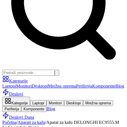
Kategorije
Laptopi
Monitori
Desktopi
Mrežna oprema
Periferija
Komponente
Blog
Dealovi
Kategorije
Laptopi
Monitori
Desktopi
Mrežna oprema
Blog
Periferija
Komponente
Dealovi Dana
Početna
/
Aparati za kafu
/
Aparat za kafu DELONGHI EC9555.M