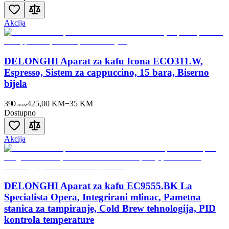
Akcija
DELONGHI Aparat za kafu Icona ECO311.W,
Espresso, Sistem za cappuccino, 15 bara, Biserno
bijela
390
425,00 KM
−
35
KM
00
KM
Dostupno
Akcija
DELONGHI Aparat za kafu EC9555.BK La
Specialista Opera, Integrirani mlinac, Pametna
stanica za tampiranje, Cold Brew tehnologija, PID
kontrola temperature