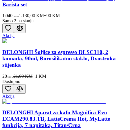
Barista set
1.040
1.130,00 KM
−
90
KM
00
KM
Samo 2 na stanju
Akcija
DELONGHI Šoljice za espresso DLSC310, 2
komada, 90ml, Borosilikatno staklo, Dvostruka
stijenka
20
21,00 KM
−
1
KM
50
KM
Dostupno
Akcija
DELONGHI Aparat za kafu Magnifica Evo
ECAM290.83.TB, LatteCrema Hot, MyLatte
funkcija, 7 napitaka, Titan/Crna