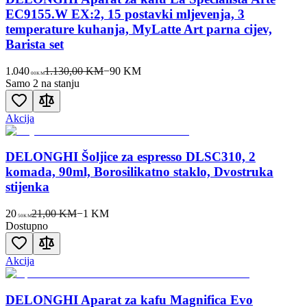
EC9155.W EX:2, 15 postavki mljevenja, 3
temperature kuhanja, MyLatte Art parna cijev,
Barista set
1.040
1.130,00 KM
−
90
KM
00
KM
Samo 2 na stanju
Akcija
DELONGHI Šoljice za espresso DLSC310, 2
komada, 90ml, Borosilikatno staklo, Dvostruka
stijenka
20
21,00 KM
−
1
KM
50
KM
Dostupno
Akcija
DELONGHI Aparat za kafu Magnifica Evo