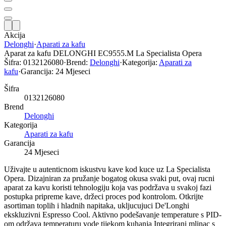
Akcija
Delonghi
·
Aparati za kafu
Aparat za kafu DELONGHI EC9555.M La Specialista Opera
Šifra:
0132126080
·
Brend:
Delonghi
·
Kategorija:
Aparati za
kafu
·
Garancija:
24 Mjeseci
Šifra
0132126080
Brend
Delonghi
Kategorija
Aparati za kafu
Garancija
24 Mjeseci
Uživajte u autenticnom iskustvu kave kod kuce uz La Specialista
Opera. Dizajniran za pružanje bogatog okusa svaki put, ovaj rucni
aparat za kavu koristi tehnologiju koja vas podržava u svakoj fazi
postupka pripreme kave, držeci proces pod kontrolom. Otkrijte
asortiman toplih i hladnih napitaka, ukljucujuci De'Longhi
ekskluzivni Espresso Cool. Aktivno podešavanje temperature s PID-
om održava temperaturu vode tijekom kuhanja Integrirani mlinac s