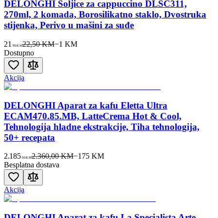
DELONGHI Šoljice za cappuccino DLSC311,
270ml, 2 komada, Borosilikatno staklo, Dvostruka
stijenka, Perivo u mašini za suđe
21
22,50 KM
−
1
KM
90
KM
Dostupno
Akcija
DELONGHI Aparat za kafu Eletta Ultra
ECAM470.85.MB, LatteCrema Hot & Cool,
Tehnologija hladne ekstrakcije, Tiha tehnologija,
50+ recepata
2.185
2.360,00 KM
−
175
KM
00
KM
Besplatna dostava
Akcija
DELONGHI Aparat za kafu La Specialista Arte