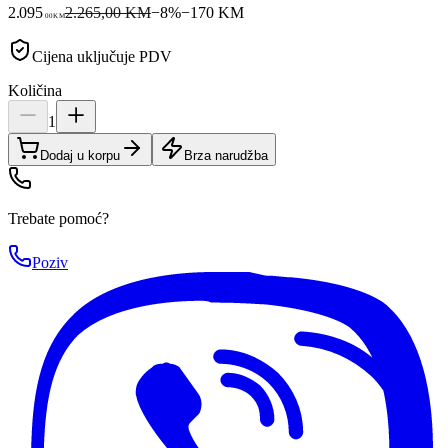
2.095
2.265,00 KM
−
8
%
−
170
KM
00
KM
Cijena uključuje PDV
Količina
1
Dodaj u korpu
Brza narudžba
Trebate pomoć?
Poziv